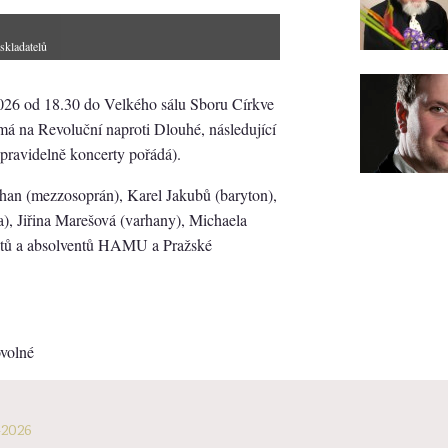
skladatelů
2026 od 18.30 do Velkého sálu Sboru Církve
lmá na Revoluční naproti Dlouhé, následující
 pravidelně koncerty pořádá).
han (mezzosoprán), Karel Jakubů (baryton),
a), Jiřina Marešová (varhany), Michaela
dentů a absolventů HAMU a Pražské
ovolné
-2026