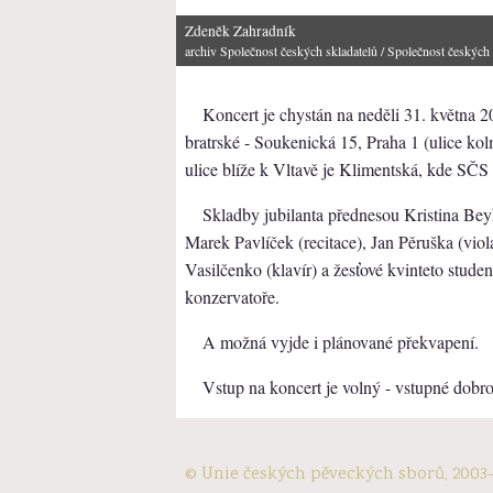
Zdeněk Zahradník
archiv Společnost českých skladatelů
/ Společnost českých 
Koncert je chystán na neděli 31. května 
bratrské - Soukenická 15, Praha 1 (ulice ko
ulice blíže k Vltavě je Klimentská, kde SČS
Skladby jubilanta přednesou Kristina Bey
Marek Pavlíček (recitace), Jan Pěruška (viol
Vasilčenko (klavír) a žesťové kvinteto stu
konzervatoře.
A možná vyjde i plánované překvapení.
Vstup na koncert je volný - vstupné dobr
© Unie českých pěveckých sborů, 2003