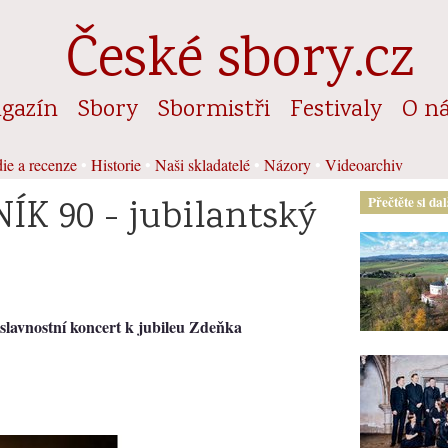
České sbory.cz
gazín
Sbory
Sbormistři
Festivaly
O n
ie a recenze
•
Historie
•
Naši skladatelé
•
Názory
•
Videoarchiv
K 90 - jubilantský
Přečtěte si da
 slavnostní koncert k jubileu Zdeňka