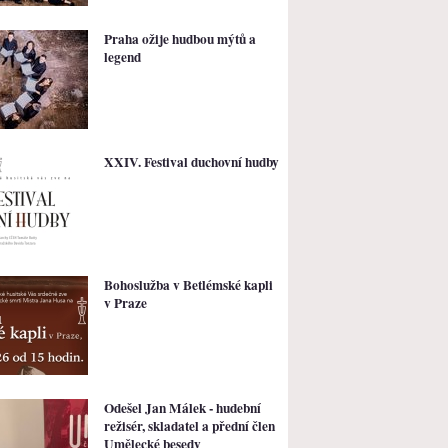
Praha ožije hudbou mýtů a
legend
XXIV. Festival duchovní hudby
Bohoslužba v Betlémské kapli
v Praze
Odešel Jan Málek - hudební
režisér, skladatel a přední člen
Umělecké besedy