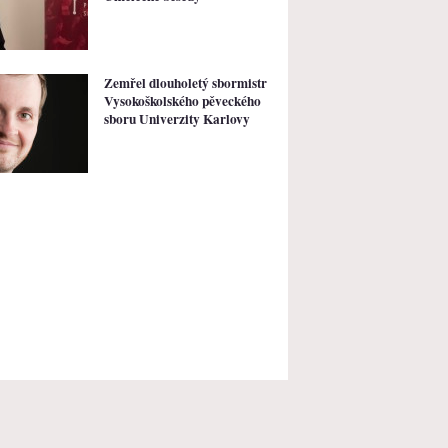
Zemřel dlouholetý sbormistr
Vysokoškolského pěveckého
sboru Univerzity Karlovy