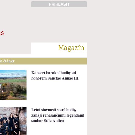
PŘIHLÁSIT
ás
Magazín
lší články
Koncert barokní hudby ad
honorem Sanctae Annae III.
Letní slavnosti staré hudby
zahájí renesančními legendami
soubor Stile Antico