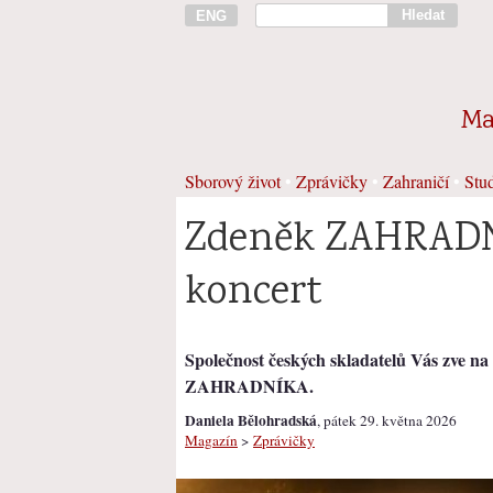
Hledat
ENG
Ma
Sborový život
•
Zprávičky
•
Zahraničí
•
Stud
Zdeněk ZAHRADNÍ
koncert
Společnost českých skladatelů Vás zve na
ZAHRADNÍKA.
Daniela Bělohradská
, pátek 29. května 2026
Magazín
>
Zprávičky