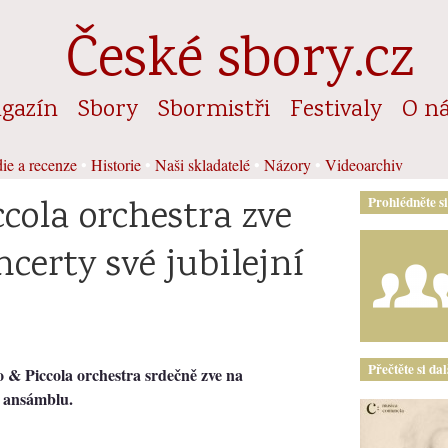
České sbory.cz
gazín
Sbory
Sbormistři
Festivaly
O n
ie a recenze
•
Historie
•
Naši skladatelé
•
Názory
•
Videoarchiv
ccola orchestra zve
Prohlédněte s
certy své jubilejní
Přečtěte si da
& Piccola orchestra srdečně zve na
čí ansámblu.