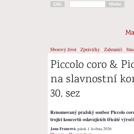
Hledat
ENG
Ma
Sborový život
•
Zprávičky
•
Zahraničí
•
Stud
Piccolo coro & Pi
na slavnostní kon
30. sez
Renomovaný pražský soubor Piccolo coro 
trojici koncertů oslavujících třicáté výro
Jana Francová
, pátek 1. května 2026
Magazín
>
Sborový život