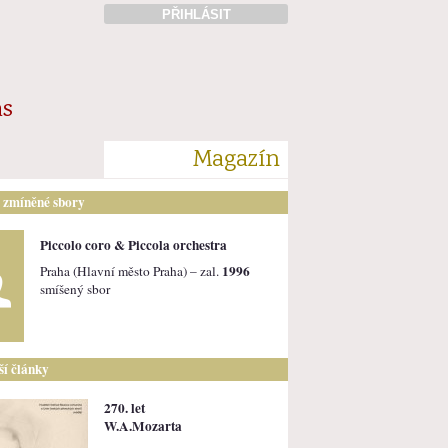
PŘIHLÁSIT
ás
Magazín
i zmíněné sbory
Piccolo coro & Piccola orchestra
1996
Praha (Hlavní město Praha) – zal.
smíšený sbor
lší články
270. let
W.A.Mozarta