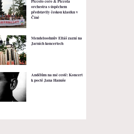
Piccolo coro & Piccola
orchestra s úspěchem
představily českou klasiku v
Číně
Mendelssohnův Eliáš zazní na
Jarních koncertech
Andělům na mé cestě: Koncert
k poctě Jana Hanuše