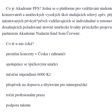
Co je Akademie PFS? Jedná se o platformu pro vzdělávání student
konzervatoří a uměleckých vysokých škol studujících sólový zpěv, př
talentovaných pěvkyň*pěvců vzdělávajících se individuálně u renom
dosahujících požadované úrovně umělecké kvality pěveckého projevu
partnerem Akademie Nadační fond Soni Červené.
Co tě u nás čeká?
prestižní koncerty v Česku i zahraničí
spolupráce se špičkovými umělci
měsíční stipendium 6000 Kč
příspěvek na dopravu a ubytování pro mimopražské
roční profesionální praxe
podpora talentu