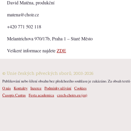
David Matěna, produkční
matena@choir.cz
+420 771 502 118
Melantrichova 970/17b, Praha 1 – Staré Město
Veškeré informace najdete
ZDE
© Unie českých pěveckých sborů, 2003-2026
Publikování nebo šíření obsahu bez předchozího souhlasu je zakázáno. Za obsah textů o
O nás
Kontakty
Inzerce
Podmínky užívání
Cookies
Časopis Cantus
Festa academica
czech-choirs.eu (en)