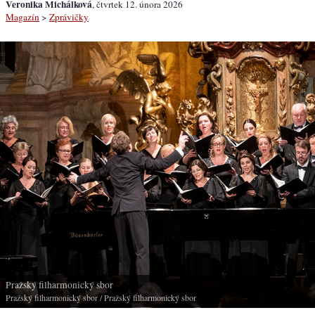
Veronika Michálková
, čtvrtek 12. února 2026
Magazín
>
Zprávičky
Pražský filharmonický sbor
Pražský filharmonický sbor
/ Pražský filharmonický sbor