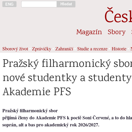
Hledat
ENG
Čes
Magazín
Sbory
Sborový život
•
Zprávičky
•
Zahraničí
•
Studie a recenze
•
Historie
•
Pražský filharmonický sbo
nové studentky a studenty
Akademie PFS
Pražský filharmonický sbor
přijímá členy do Akademie PFS k poctě Soni Červené, a to do hl
soprán, alt a bas pro akademický rok 2026/2027.