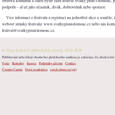
sborová komunita a chtěli byste zažít festival Svátky písní Olomouc, při
podpořit – ať už jako účastník, divák, dobrovolník nebo sponzor.
Více informací o festivalu a registraci na jednotlivé akce a soutěže, n
webové stránky festivalu: www.svatkypisniolomouc.cz nebo nás konta
festival@svatkypisniolomouc.cz.
© Unie českých pěveckých sborů, 2003-2026
Publikování nebo šíření obsahu bez předchozího souhlasu je zakázáno. Za obsah textů o
O nás
Kontakty
Inzerce
Podmínky užívání
Cookies
Časopis Cantus
Festa academica
czech-choirs.eu (en)