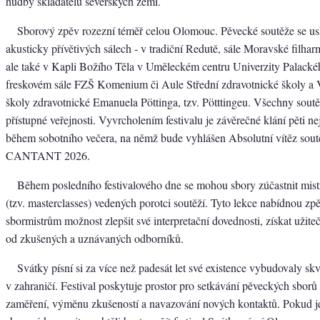
hudby skladatelů severských zemí.
Sborový zpěv rozezní téměř celou Olomouc. Pěvecké soutěže se us
akusticky přívětivých sálech - v tradiční Redutě, sále Moravské filh
ale také v Kapli Božího Těla v Uměleckém centru Univerzity Palacké
freskovém sále FZŠ Komenium či Aule Střední zdravotnické školy a 
školy zdravotnické Emanuela Pöttinga, tzv. Pötttingeu. Všechny soutě
přístupné veřejnosti. Vyvrcholením festivalu je závěrečné klání pěti ne
během sobotního večera, na němž bude vyhlášen Absolutní vítěz s
CANTANT 2026.
Během posledního festivalového dne se mohou sbory zúčastnit mis
(tzv. masterclasses) vedených porotci soutěží. Tyto lekce nabídnou z
sbormistrům možnost zlepšit své interpretační dovednosti, získat užiteč
od zkušených a uznávaných odborníků.
Svátky písní si za více než padesát let své existence vybudovaly sk
v zahraničí. Festival poskytuje prostor pro setkávání pěveckých sborů
zaměření, výměnu zkušeností a navazování nových kontaktů. Pokud j