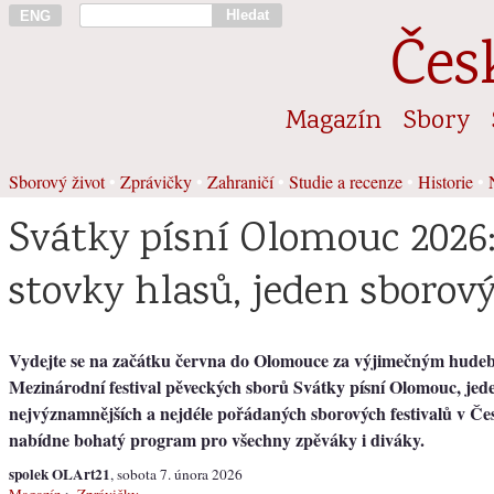
Hledat
ENG
Čes
Magazín
Sbory
Sborový život
•
Zprávičky
•
Zahraničí
•
Studie a recenze
•
Historie
•
Svátky písní Olomouc 2026:
stovky hlasů, jeden sborový
Vydejte se na začátku června do Olomouce za výjimečným hude
Mezinárodní festival pěveckých sborů Svátky písní Olomouc, jed
nejvýznamnějších a nejdéle pořádaných sborových festivalů v Čes
nabídne bohatý program pro všechny zpěváky i diváky.
spolek OLArt21
, sobota 7. února 2026
Magazín
>
Zprávičky