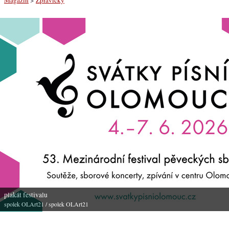
plakát festivalu
spolek OLArt21
/ spolek OLArt21