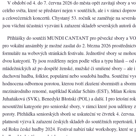
V období od 4. do 7. června 2026 do města opět zavítají sbory a v
celého světa, které se představí nejen v soutěžích, ale i v rámci dopr
a celovečerních koncertů. Chystaný 53. ročník se zaměřuje na seversk
jsou všichni účastníci vyzváni k zařazení skladeb severských autorů d
Přihlášky do soutěží MUNDI CANTANT pro pěvecké sbory a
pro vokální ansámbly je možné zasílat do 2. března 2026 prostřednict
formuláře na webových stránkách festivalu. Jednotlivé sbory se mohou 
dvou kategorií. Ty jsou rozděleny nejen podle věku a typu hlasů – od 
mládežnických až po dospělé ženské, mužské či smíšené sbory – ale i
duchovní hudba, folklor, populární nebo soudobá hudba. Soutěžní vy
hodnocena odbornou porotou, kterou tvoří zkušení sbormistři a sborm
mezinárodního renomé, například Kuldar Schüts (EST), Milan Kole
Juhaňáková (SVK), Benedykt Błoński (POL) a další. I pro letošní rok
nesoutěžní kategorie pro seniorské sbory, v rámci které jsou uděleny z
poroty. Přehlídka seniorských sborů se uskuteční ve čtvrtek 4. června
platnosti výzva k zařazení českých skladeb do soutěžních repertoárů, 
od Roku české hudby 2024. Festival nabízí také workshopy, které se