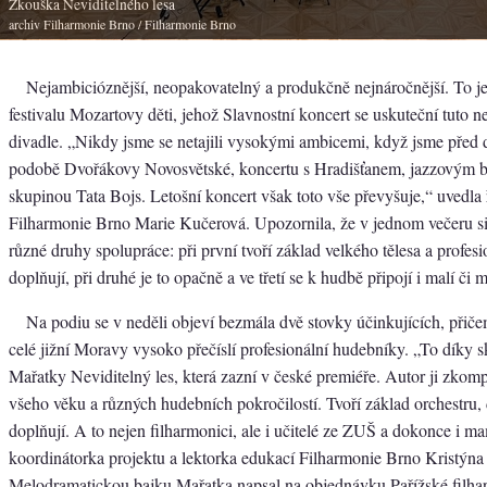
Zkouška Neviditelného lesa
archiv Filharmonie Brno
/ Filharmonie Brno
Nejambicióznější, neopakovatelný a produkčně nejnáročnější. To je
festivalu Mozartovy děti, jehož Slavnostní koncert se uskuteční tuto n
divadle. „Nikdy jsme se netajili vysokými ambicemi, když jsme před d
podobě Dvořákovy Novosvětské, koncertu s Hradišťanem, jazzovým
skupinou Tata Bojs. Letošní koncert však toto vše převyšuje,“ uvedla ř
Filharmonie Brno Marie Kučerová. Upozornila, že v jednom večeru si 
různé druhy spolupráce: při první tvoří základ velkého tělesa a profesi
doplňují, při druhé je to opačně a ve třetí se k hudbě připojí i malí či m
Na podiu se v neděli objeví bezmála dvě stovky účinkujících, přičem
celé jižní Moravy vysoko přečíslí profesionální hudebníky. „To díky 
Mařatky Neviditelný les, která zazní v české premiéře. Autor ji zkom
všeho věku a různých hudebních pokročilostí. Tvoří základ orchestru, 
doplňují. A to nejen filharmonici, ale i učitelé ze ZUŠ a dokonce i m
koordinátorka projektu a lektorka edukací Filharmonie Brno Kristýna
Melodramatickou bajku Mařatka napsal na objednávku Pařížské filha