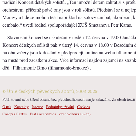
tradiční Koncert dětských sólistů. „Ten umožní dětem zahrát si s prof
orchestrem, přičemž právě ony jsou v roli sólistů. Představí se ti nejlepš
Moravy a lidé se mohou těšit například na sólový cimbál, akordeon, k
cembalo,“ uvedl ředitel spolupořádající ZUŠ Smetanova Petr Karas.
Slavnostní koncert se uskuteční v neděli 12. června v 19.00 Janáčk
Koncert dětských sólistů pak v úterý 14. června v 18.00 v Besedním
na oba večery jsou k dostání v předprodeji, online na webu filharmon
na místě před začátkem akce. Více informací najdou zájemci na strá
děti | Filharmonie Brno (filharmonie-brno.cz) .
© Unie českých pěveckých sborů, 2003-2026
Publikování nebo šíření obsahu bez předchozího souhlasu je zakázáno. Za obsah textů o
O nás
Kontakty
Inzerce
Podmínky užívání
Cookies
Časopis Cantus
Festa academica
czech-choirs.eu (en)