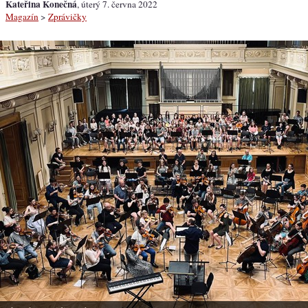
Kateřina Konečná
, úterý 7. června 2022
Magazín
>
Zprávičky