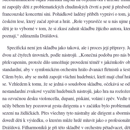
ní zapojily děti z problematických chudinských čtvrtí a poté ji předvedl
francouzské koncertní síni. Pohádkově laděný příběh vypráví o tom, jak
českém lese, který začal zpívat a hrát. „Role vypravěče se u nás ujme
děti je to výborné v tom, že si zkusí zahrát skladbu žijícího autora, k
poznají,“ zdůraznila Drášilová.
Specifická není jen skladba jako taková, ale i proces její přípravy
dvou až čtyřech úrovních, podle nástrojů. „Konečná podoba pro nás b
překvapením, protože dílo umožňuje provedení téměř v jakémkoliv o
standardní, aby v symfonickém orchestru hrálo dvanáct flétnistů a šestn
Cílem bylo, aby se mohli zapojit všichni hudebníci, kteří mají chuť hr
se. Vzhledem k tomu, že se jedná o soudobou skladbu, očekává se od
nestandardní zvukové využití hudebních nástrojů, jako hra na rozložen
na ozvučnou desku violoncella, dupaní, pískání, volání i zpěv. Vedle 
učily během hry pozorovat gesta dirigenta a v začátku bylo problemat
sezení na židličkách. Přes všechny tyto nástrahy ale dirigent a sbormi
dovedl děti k výsledku, o kterém může hrdě mluvit jako o profesionál
Drášilová. Filharmoniků je při této skladbě v orchestru pětadvacet, d