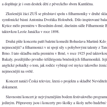
a doplňuje je i osm desítek dětí z pěveckého sboru Kantiléna.
Zkušenější žáci ZUŠ se představí spolu s filharmoniky v druhé skl
symfonické básni Antonína Dvořáka Holoubek. Dílo inspirované bal
Kytice mělo premiéru v Besedním domě, dnešním sídle Filharmonie 
taktovkou Leoše Janáčka v roce 1898.
Druhá půle koncertu patří baletní komedii Bohuslava Martinů Kdo j
nejmocnější? a filharmonici v ní spojí síly s pohybovými talenty z Ta
Brno. I tato skladba měla premiéru v Brně, v roce 1925 pod taktovkou
Bakaly, pozdějšího prvního šéfdirigenta brněnských filharmoniků. Její
anglické pohádky o tom, jak rodiče vybírají své myšce takového ženich
nejmocnější na světě.
Koncert natáčí Česká televize, která o projektu a skladbě Neviditel
dokument.
Slavnostní koncert je nejvýraznějším bodem festivalového program
jediným. Připraveny jsou i koncerty pro školky a školy nebo hudebn