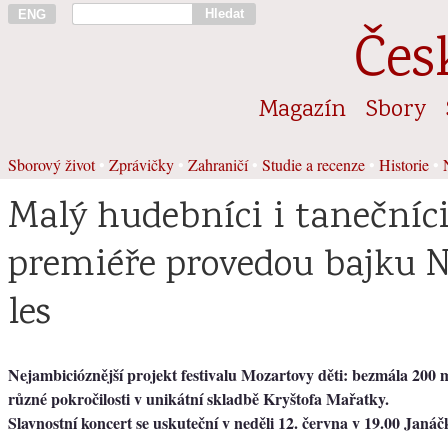
Hledat
ENG
Čes
Magazín
Sbory
Sborový život
•
Zprávičky
•
Zahraničí
•
Studie a recenze
•
Historie
•
Malý hudebníci i tanečníci
premiéře provedou bajku N
les
Nejambicióznější projekt festivalu Mozartovy děti: bezmála 200
různé pokročilosti v unikátní skladbě Kryštofa Mařatky.
Slavnostní koncert se uskuteční v neděli 12. června v 19.00 Janáč