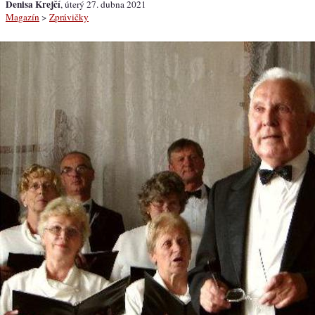
Denisa Krejčí
, úterý 27. dubna 2021
Magazín
>
Zprávičky