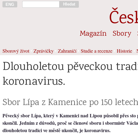
Hledat
ENG
Čes
Magazín
Sbory
Sborový život
•
Zprávičky
•
Zahraničí
•
Studie a recenze
•
Historie
•
Dlouholetou pěveckou trad
koronavirus.
Sbor Lípa z Kamenice po 150 letec
Pěvecký sbor Lípa, který v Kamenici nad Lipou působil přes sto p
skončil. Jedním z důvodů, proč se členové sboru i sbormistr Václ
dlouholetou tradici ve městě ukončit, je koronavirus.