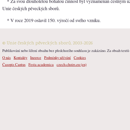
* Za svou dlouholetou bohatou činnost byl vyznamenán čestným u
Unie českých pěveckých sborů.
* V roce 2019 oslavil 150. výročí od svého vzniku.
© Unie českých pěveckých sborů, 2003-2026
Publikování nebo šíření obsahu bez předchozího souhlasu je zakázáno. Za obsah textů o
O nás
Kontakty
Inzerce
Podmínky užívání
Cookies
Časopis Cantus
Festa academica
czech-choirs.eu (en)