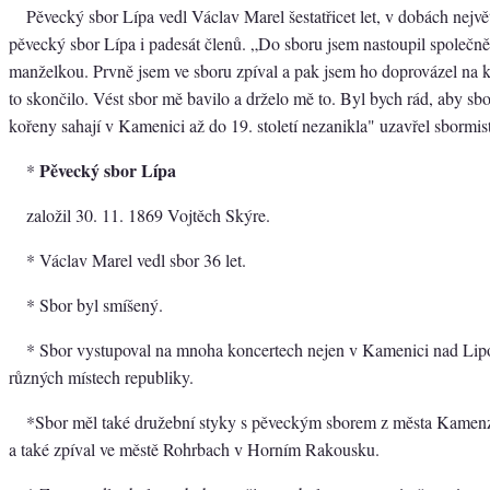
Pěvecký sbor Lípa vedl Václav Marel šestatřicet let, v dobách nejv
pěvecký sbor Lípa i padesát členů. „Do sboru jsem nastoupil společně
manželkou. Prvně jsem ve sboru zpíval a pak jsem ho doprovázel na k
to skončilo. Vést sbor mě bavilo a drželo mě to. Byl bych rád, aby sbor
kořeny sahají v Kamenici až do 19. století nezanikla" uzavřel sbormist
Pěvecký sbor Lípa
*
založil 30. 11. 1869 Vojtěch Skýre.
* Václav Marel vedl sbor 36 let.
* Sbor byl smíšený.
* Sbor vystupoval na mnoha koncertech nejen v Kamenici nad Lipou
různých místech republiky.
*Sbor měl také družební styky s pěveckým sborem z města Kame
a také zpíval ve městě Rohrbach v Horním Rakousku.