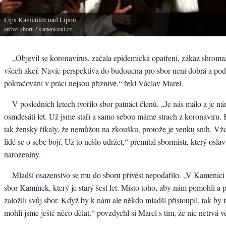
Lípa Kamenice nad Lipou
archvi sboru
/ kamenicenl.cz
„Objevil se koronavirus, začala epidemická opatření, zákaz shroma
všech akcí. Navíc perspektiva do budoucna pro sbor není dobrá a po
pokračování v práci nejsou příznivé,“ řekl Václav Marel.
V posledních letech tvořilo sbor patnáct členů. „Je nás málo a je n
osmdesáti let. Už jsme staří a samo sebou máme strach z koronaviru.
tak ženský říkaly, že nemůžou na zkoušku, protože je venku sníh. Vždy
lidé se o sebe bojí. Už to nešlo udržet,“ přemítal sbormistr, který osla
narozeniny.
Mladší osazenstvo se mu do sboru přivést nepodařilo. „V Kamenici
sbor Kamínek, který je starý šest let. Místo toho, aby nám pomohli a po
založili svůj sbor. Když by k nám ale někdo mladší přistoupil, tak by t
mohli jsme ještě něco dělat,“ povzdychl si Marel s tím, že nic netrvá v