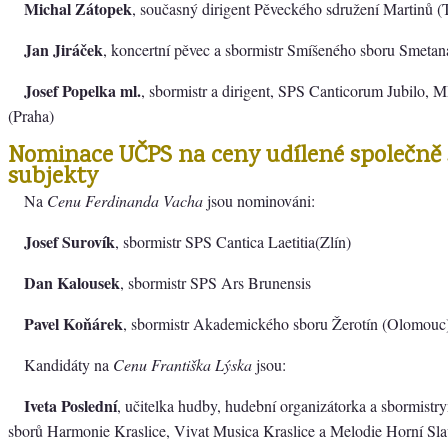
Michal Zátopek
, současný dirigent Pěveckého sdružení Martinů (
Jan Jiráček
, koncertní pěvec a sbormistr Smíšeného sboru Smetan
Josef Popelka ml.
, sbormistr a dirigent, SPS Canticorum Jubilo,
(Praha)
Nominace UČPS na ceny udílené společně 
subjekty
Na
Cenu Ferdinanda Vacha
jsou nominováni:
Josef Surovík
, sbormistr SPS Cantica Laetitia(Zlín)
Dan Kalousek
, sbormistr SPS Ars Brunensis
Pavel Koňárek
, sbormistr Akademického sboru Žerotín (Olomouc
Kandidáty na
Cenu Františka Lýska
jsou:
Iveta Poslední
, učitelka hudby, hudební organizátorka a sbormistr
sborů Harmonie Kraslice, Vivat Musica Kraslice a Melodie Horní Sl