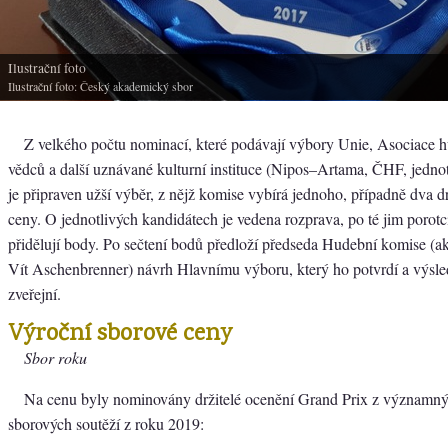
Ilustrační foto
Ilustrační foto: Český akademický sbor
Z velkého počtu nominací, které podávají výbory Unie, Asociace 
vědců a další uznávané kulturní instituce (Nipos–Artama, ČHF, jednot
je připraven užší výběr, z nějž komise vybírá jednoho, případně dva dr
ceny. O jednotlivých kandidátech je vedena rozprava, po té jim poro
přidělují body. Po sečtení bodů předloží předseda Hudební komise (akt
Vít Aschenbrenner) návrh Hlavnímu výboru, který ho potvrdí a výsle
zveřejní.
Výroční sborové ceny
Sbor roku
Na cenu byly nominovány držitelé ocenění Grand Prix z významn
sborových soutěží z roku 2019: