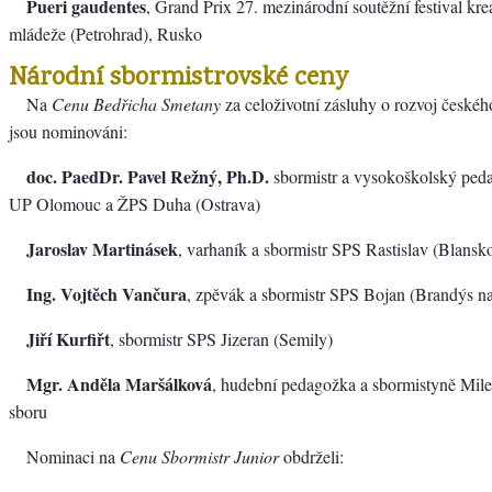
Pueri gaudentes
, Grand Prix 27. mezinárodní soutěžní festival krea
mládeže (Petrohrad), Rusko
Národní sbormistrovské ceny
Na
Cenu Bedřicha Smetany
za celoživotní zásluhy o rozvoj české
jsou nominováni:
doc. PaedDr. Pavel Režný, Ph.D.
sbormistr a vysokoškolský ped
UP Olomouc a ŽPS Duha (Ostrava)
Jaroslav Martinásek
, varhaník a sbormistr SPS Rastislav (Blansk
Ing. Vojtěch Vančura
, zpěvák a sbormistr SPS Bojan (Brandýs 
Jiří Kurfiřt
, sbormistr SPS Jizeran (Semily)
Mgr. Anděla Maršálková
, hudební pedagožka a sbormistyně Mil
sboru
Nominaci na
Cenu Sbormistr Junior
obdrželi: