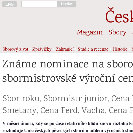
Hledat
ENG
Čes
Magazín
Sbory
Sborový život
•
Zprávičky
•
Zahraničí
•
Studie a recenze
•
Historie
•
Známe nominace na sboro
sbormistrovské výroční ce
Sbor roku, Sbormistr junior, Cena 
Smetany, Cena Ferd. Vacha, Cena F
V měsíci únoru, kdy se po čase relativního klidu znovu rozbíhá k
rozhoduje Unie českých pěveckých sborů o udílení výročních sbo