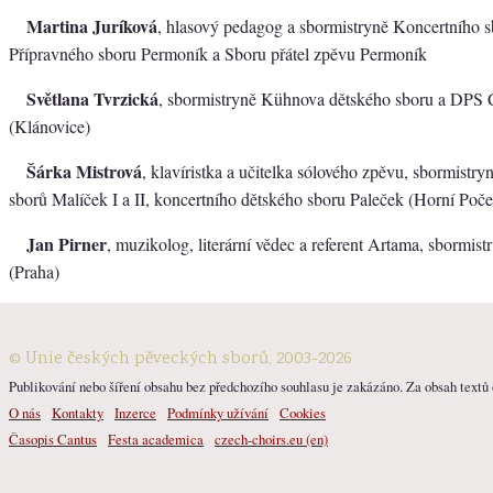
Martina Juríková
, hlasový pedagog a sbormistryně Koncertního 
Přípravného sboru Permoník a Sboru přátel zpěvu Permoník
Světlana Tvrzická
, sbormistryně Kühnova dětského sboru a DPS C
(Klánovice)
Šárka Mistrová
, klavíristka a učitelka sólového zpěvu, sbormistry
sborů Malíček I a II, koncertního dětského sboru Paleček (Horní Poče
Jan Pirner
, muzikolog, literární vědec a referent Artama, sbormis
(Praha)
© Unie českých pěveckých sborů, 2003-2026
Publikování nebo šíření obsahu bez předchozího souhlasu je zakázáno. Za obsah textů o
O nás
Kontakty
Inzerce
Podmínky užívání
Cookies
Časopis Cantus
Festa academica
czech-choirs.eu (en)