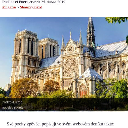
Puellae et Pueri
, čtvrtek 25. dubna 2019
Magazín
>
Sborový život
Notre-Dame
google
/ google
Své pocity zpěváci popisují ve svém webovém deníku takto: