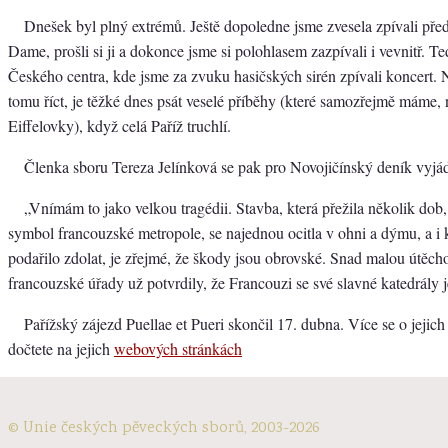
Dnešek byl plný extrémů. Ještě dopoledne jsme zvesela zpívali pře
Dame, prošli si ji a dokonce jsme si polohlasem zazpívali i vevnitř. T
Českého centra, kde jsme za zvuku hasičských sirén zpívali koncert. 
tomu říct, je těžké dnes psát veselé příběhy (které samozřejmě máme, 
Eiffelovky), když celá Paříž truchlí.
Členka sboru Tereza Jelínková se pak pro Novojičínský deník vyjádř
„Vnímám to jako velkou tragédii. Stavba, která přežila několik dob,
symbol francouzské metropole, se najednou ocitla v ohni a dýmu, a i
podařilo zdolat, je zřejmé, že škody jsou obrovské. Snad malou útěcho
francouzské úřady už potvrdily, že Francouzi se své slavné katedrály j
Pařížský zájezd Puellae et Pueri skončil 17. dubna. Více se o jejich
dočtete na jejich
webových stránkách
© Unie českých pěveckých sborů, 2003-2026