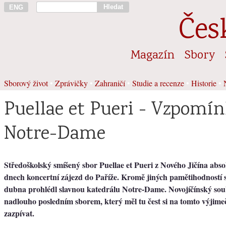
Hledat
ENG
Čes
Magazín
Sbory
Sborový život
•
Zprávičky
•
Zahraničí
•
Studie a recenze
•
Historie
•
Puellae et Pueri - Vzpomí
Notre-Dame
Středoškolský smíšený sbor Puellae et Pueri z Nového Jičína abso
dnech koncertní zájezd do Paříže. Kromě jiných pamětihodností si
dubna prohlédl slavnou katedrálu Notre-Dame. Novojíčínský sou
nadlouho posledním sborem, který měl tu čest si na tomto výjim
zazpívat.