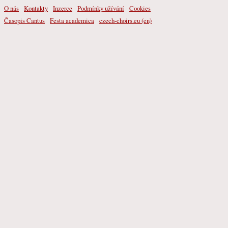
O nás
Kontakty
Inzerce
Podmínky užívání
Cookies
Časopis Cantus
Festa academica
czech-choirs.eu (en)