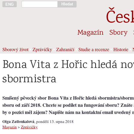
Hledat
ENG
Čes
Magazín
Sbory
Sborový život
•
Zprávičky
•
Zahraničí
•
Studie a recenze
•
Historie
•
Bona Vita z Hořic hledá n
sbormistra
Smíšený pěvecký sbor Bona Vita z Hořic hledá sbormistra/sbormi
sboru od září 2018. Chcete se podílet na fungování sboru? Znáte 
by o pozici měl zájem? Napište nám na kontaktní email uvedený 
Olga Zatloukalová
, pondělí 13. srpna 2018
Magazín
>
Zprávičky