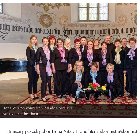
Bona Vita po koncertě v Mladé Boleslavi
Bona Vita
/ archiv sboru
Smíšený pěvecký sbor Bona Vita z Hořic hledá sbormistra/sbormist