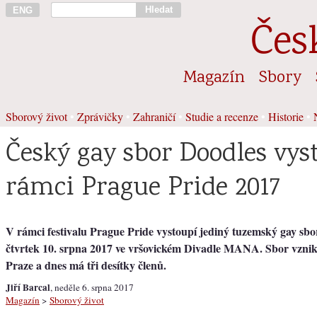
Hledat
ENG
Čes
Magazín
Sbory
Sborový život
•
Zprávičky
•
Zahraničí
•
Studie a recenze
•
Historie
•
Český gay sbor Doodles vys
rámci Prague Pride 2017
V rámci festivalu Prague Pride vystoupí jediný tuzemský gay sbo
čtvrtek 10. srpna 2017 ve vršovickém Divadle MANA. Sbor vznikl 
Praze a dnes má tři desítky členů.
Jiří Barcal
, neděle 6. srpna 2017
Magazín
>
Sborový život