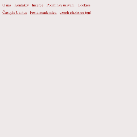
O nás
Kontakty
Inzerce
Podmínky užívání
Cookies
Časopis Cantus
Festa academica
czech-choirs.eu (en)