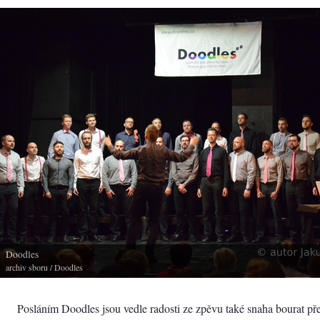
Doodles
archiv sboru
/ Doodles
Posláním Doodles jsou vedle radosti ze zpěvu také snaha bourat pře