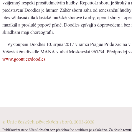
vzájemný respekt prostřednictvím hudby. Repertoár sboru je široký a 
představení Doodles je humor. Záběr sboru sahá od renesanční hudby 
přes věhlasná díla klasické mužské sborové tvorby, operní sbory i opere
muzikál a proslulé popové písně. Doodles zpívají s doprovodem i bez 
skladbám mají choreografii.
Vystoupení Doodles 10. srpna 2017 v rámci Prague Pride začíná v 
Vršovickém divadle MANA v ulici Moskevská 967/34. Předprodej v
www.goout.cz/doodles
.
© Unie českých pěveckých sborů, 2003-2026
Publikování nebo šíření obsahu bez předchozího souhlasu je zakázáno. Za obsah textů o