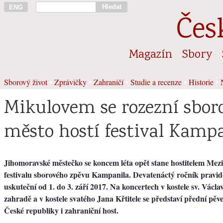
Hledat
ENG
Čes
Magazín
Sbory
Sborový život
•
Zprávičky
•
Zahraničí
•
Studie a recenze
•
Historie
•
Mikulovem se rozezní sboro
město hostí festival Kampa
Jihomoravské městečko se koncem léta opět stane hostitelem Me
festivalu sborového zpěvu Kampanila. Devatenáctý ročník pravid
uskuteční od 1. do 3. září 2017. Na koncertech v kostele sv. Václa
zahradě a v kostele svatého Jana Křtitele se představí přední pěve
České republiky i zahraniční host.