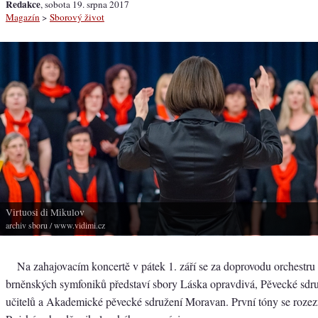
Redakce
, sobota 19. srpna 2017
Magazín
>
Sborový život
Virtuosi di Mikulov
archiv sboru
/ www.vidimi.cz
Na zahajovacím koncertě v pátek 1. září se za doprovodu orchestr
brněnských symfoniků představí sbory Láska opravdivá, Pěvecké sdr
učitelů a Akademické pěvecké sdružení Moravan. První tóny se rozez