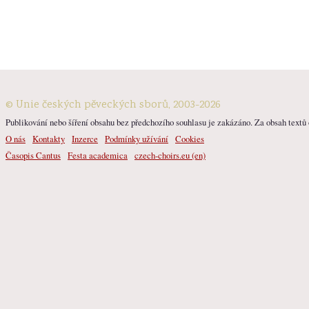
© Unie českých pěveckých sborů, 2003-2026
Publikování nebo šíření obsahu bez předchozího souhlasu je zakázáno. Za obsah textů o
O nás
Kontakty
Inzerce
Podmínky užívání
Cookies
Časopis Cantus
Festa academica
czech-choirs.eu (en)