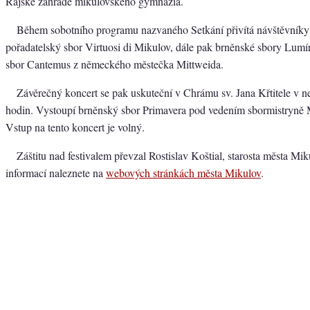
Rajské zahradě mikulovského gymnázia.
Během sobotního programu nazvaného Setkání přivítá návštěvník
pořadatelský sbor Virtuosi di Mikulov, dále pak brněnské sbory Lumír
sbor Cantemus z německého městečka Mittweida.
Závěrečný koncert se pak uskuteční v Chrámu sv. Jana Křtitele v ne
hodin. Vystoupí brněnský sbor Primavera pod vedením sbormistryně 
Vstup na tento koncert je volný.
Záštitu nad festivalem převzal Rostislav Koštial, starosta města Mik
informací naleznete na
webových stránkách města Mikulov
.