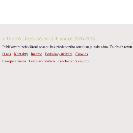
© Unie českých pěveckých sborů, 2003-2026
Publikování nebo šíření obsahu bez předchozího souhlasu je zakázáno. Za obsah textů o
O nás
Kontakty
Inzerce
Podmínky užívání
Cookies
Časopis Cantus
Festa academica
czech-choirs.eu (en)