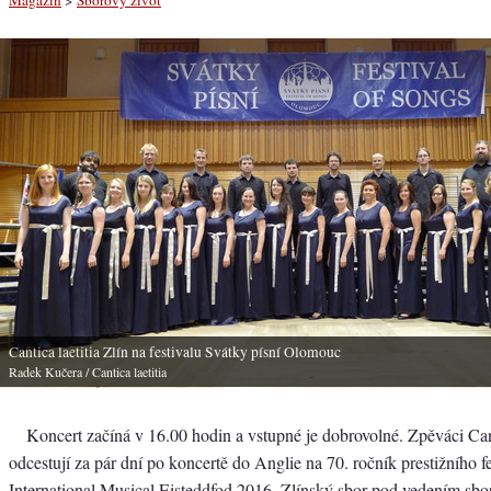
Cantica laetitia Zlín na festivalu Svátky písní Olomouc
Radek Kučera
/ Cantica laetitia
Koncert začíná v 16.00 hodin a vstupné je dobrovolné. Zpěváci Cant
odcestují za pár dní po koncertě do Anglie na 70. ročník prestižního f
International Musical Eisteddfod 2016. Zlínský sbor pod vedením sbor