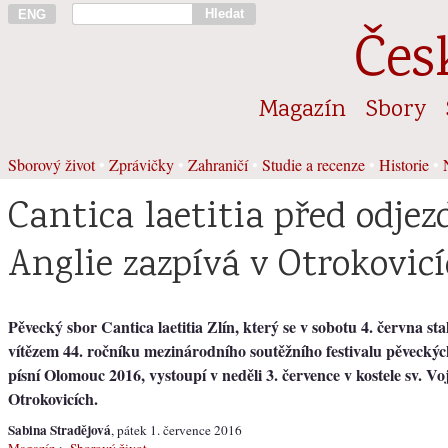
Hledat
ENG
Čes
Magazín
Sbory
Sborový život
•
Zprávičky
•
Zahraničí
•
Studie a recenze
•
Historie
•
Cantica laetitia před odje
Anglie zazpívá v Otrokovic
Pěvecký sbor Cantica laetitia Zlín, který se v sobotu 4. června st
vítězem 44. ročníku mezinárodního soutěžního festivalu pěvecký
písní Olomouc 2016, vystoupí v neděli 3. července v kostele sv. Vo
Otrokovicích.
Sabina Stradějová
, pátek 1. července 2016
Magazín
>
Sborový život