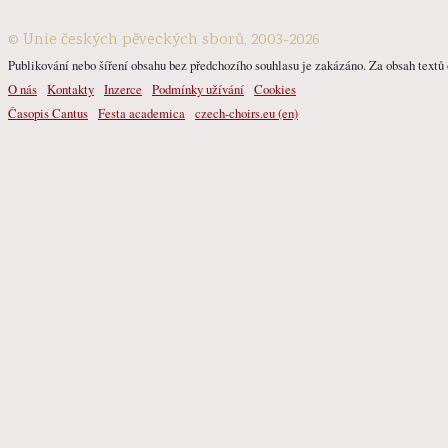
© Unie českých pěveckých sborů, 2003-2026
Publikování nebo šíření obsahu bez předchozího souhlasu je zakázáno. Za obsah textů o
O nás
Kontakty
Inzerce
Podmínky užívání
Cookies
Časopis Cantus
Festa academica
czech-choirs.eu (en)