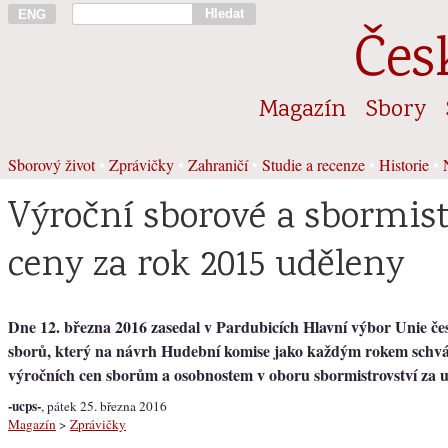
Hledat
ENG
Čes
Magazín
Sbory
Sborový život
•
Zprávičky
•
Zahraničí
•
Studie a recenze
•
Historie
•
Výroční sborové a sbormis
ceny za rok 2015 uděleny
Dne 12. března 2016 zasedal v Pardubicích Hlavní výbor Unie č
sborů, který na návrh Hudební komise jako každým rokem schvál
výročních cen sborům a osobnostem v oboru sbormistrovství za u
-ucps-
, pátek 25. března 2016
Magazín
>
Zprávičky