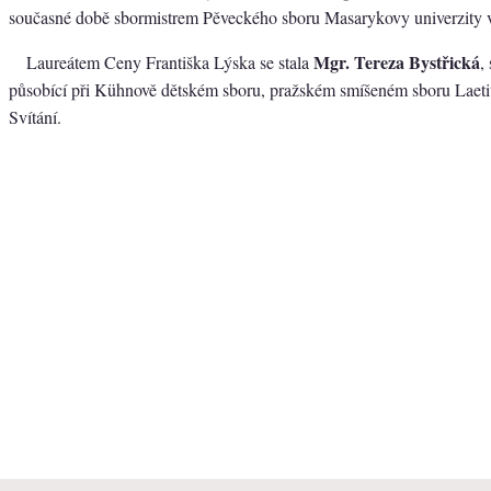
současné době sbormistrem Pěveckého sboru Masarykovy univerzity 
Mgr. Tereza Bystřická
Laureátem Ceny Františka Lýska se stala
,
působící při Kühnově dětském sboru, pražském smíšeném sboru Laetit
Svítání.