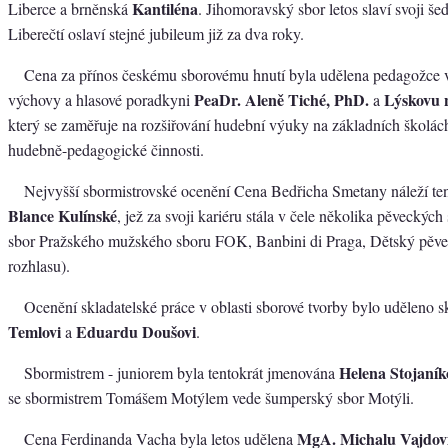
Kantiléna
Liberce a brněnská
. Jihomoravský sbor letos slaví svoji še
Liberečtí oslaví stejné jubileum již za dva roky.
Cena za přínos českému sborovému hnutí byla udělena pedagožce 
PeaDr. Aleně Tiché, PhD.
Lýskovu 
výchovy a hlasové poradkyni
a
který se zaměřuje na rozšiřování hudební výuky na základních školác
hudebně-pedagogické činnosti.
Nejvyšší sbormistrovské ocenění Cena Bedřicha Smetany náleží te
Blance Kulínské
, jež za svoji kariéru stála v čele několika pěveckýc
sbor Pražského mužského sboru FOK, Banbini di Praga, Dětský pěv
rozhlasu).
Ocenění skladatelské práce v oblasti sborové tvorby bylo uděleno 
Temlovi
Eduardu Doušovi
a
.
Helena Stojaník
Sbormistrem - juniorem byla tentokrát jmenována
se sbormistrem Tomášem Motýlem vede šumperský sbor Motýli.
MgA. Michalu Vajdov
Cena Ferdinanda Vacha byla letos udělena