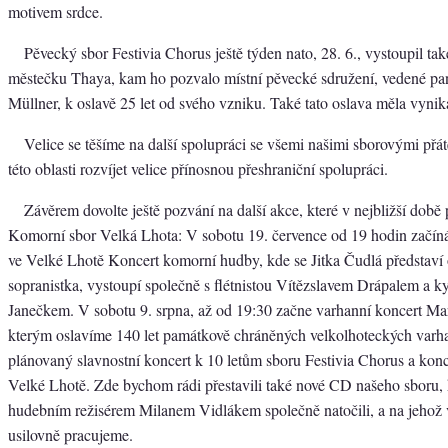
motivem srdce.
Pěvecký sbor Festivia Chorus ještě týden nato, 28. 6., vystoupil t
městečku Thaya, kam ho pozvalo místní pěvecké sdružení, vedené p
Müllner, k oslavě 25 let od svého vzniku. Také tato oslava měla vynika
Velice se těšíme na další spolupráci se všemi našimi sborovými přát
této oblasti rozvíjet velice přínosnou přeshraniční spolupráci.
Závěrem dovolte ještě pozvání na další akce, které v nejbližší době 
Komorní sbor Velká Lhota: V sobotu 19. července od 19 hodin začíná
ve Velké Lhotě Koncert komorní hudby, kde se Jitka Čudlá představí 
sopranistka, vystoupí společně s flétnistou Vítězslavem Drápalem a k
Janečkem. V sobotu 9. srpna, až od 19:30 začne varhanní koncert Mar
kterým oslavíme 140 let památkově chráněných velkolhoteckých varha
plánovaný slavnostní koncert k 10 letům sboru Festivia Chorus a konc
Velké Lhotě. Zde bychom rádi přestavili také nové CD našeho sboru, k
hudebním režisérem Milanem Vidlákem společně natočili, a na jehož 
usilovně pracujeme.