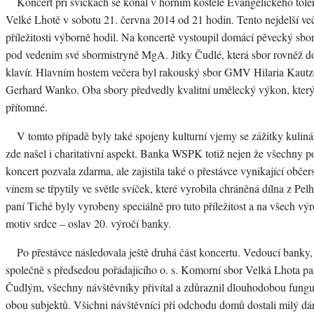
Koncert při svíčkách se konal v horním kostele Evangelického tole
Velké Lhotě v sobotu 21. června 2014 od 21 hodin. Tento nejdelší veče
příležitosti výborně hodil. Na koncertě vystoupil domácí pěvecký sbo
pod vedením své sbormistryně MgA. Jitky Čudlé, která sbor rovněž d
klavír. Hlavním hostem večera byl rakouský sbor GMV Hilaria Kautzen
Gerhard Wanko. Oba sbory předvedly kvalitní umělecký výkon, který
přítomné.
V tomto případě byly také spojeny kulturní vjemy se zážitky kulinár
zde našel i charitativní aspekt. Banka WSPK totiž nejen že všechny p
koncert pozvala zdarma, ale zajistila také o přestávce vynikající občer
vínem se třpytily ve světle svíček, které vyrobila chráněná dílna z Pe
paní Tiché byly vyrobeny speciálně pro tuto příležitost a na všech výr
motiv srdce – oslav 20. výročí banky.
Po přestávce následovala ještě druhá část koncertu. Vedoucí banky,
společně s předsedou pořádajícího o. s. Komorní sbor Velká Lhota p
Čudlým, všechny návštěvníky přivítal a zdůraznil dlouhodobou funguj
obou subjektů. Všichni návštěvníci při odchodu domů dostali milý dár