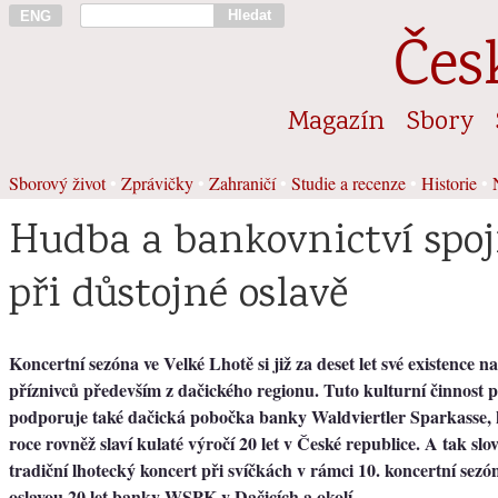
Hledat
ENG
Čes
Magazín
Sbory
Sborový život
•
Zprávičky
•
Zahraničí
•
Studie a recenze
•
Historie
•
Hudba a bankovnictví spoji
při důstojné oslavě
Koncertní sezóna ve Velké Lhotě si již za deset let své existence n
příznivců především z dačického regionu. Tuto kulturní činnost 
podporuje také dačická pobočka banky Waldviertler Sparkasse, k
roce rovněž slaví kulaté výročí 20 let v České republice. A tak slov
tradiční lhotecký koncert při svíčkách v rámci 10. koncertní sezón
oslavou 20 let banky WSPK v Dačicích a okolí.