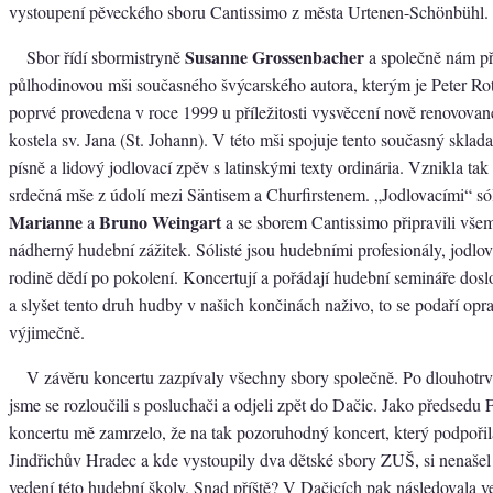
vystoupení pěveckého sboru Cantissimo z města Urtenen-Schönbühl.
Susanne Grossenbacher
Sbor řídí sbormistryně
a společně nám pře
půlhodinovou mši současného švýcarského autora, kterým je Peter Ro
poprvé provedena v roce 1999 u příležitosti vysvěcení nově renovovan
kostela sv. Jana (St. Johann). V této mši spojuje tento současný skla
písně a lidový jodlovací zpěv s latinskými texty ordinária. Vznikla tak
srdečná mše z údolí mezi Säntisem a Churfirstenem. „Jodlovacími“ sól
Marianne
Bruno Weingart
a
a se sborem Cantissimo připravili vš
nádherný hudební zážitek. Sólisté jsou hudebními profesionály, jodlová
rodině dědí po pokolení. Koncertují a pořádají hudební semináře dosl
a slyšet tento druh hudby v našich končinách naživo, to se podaří opr
výjimečně.
V závěru koncertu zazpívaly všechny sbory společně. Po dlouhotrv
jsme se rozloučili s posluchači a odjeli zpět do Dačic. Jako předsedu F
koncertu mě zamrzelo, že na tak pozoruhodný koncert, který podpořil
Jindřichův Hradec a kde vystoupily dva dětské sbory ZUŠ, si nenašel
vedení této hudební školy. Snad příště? V Dačicích pak následovala ve