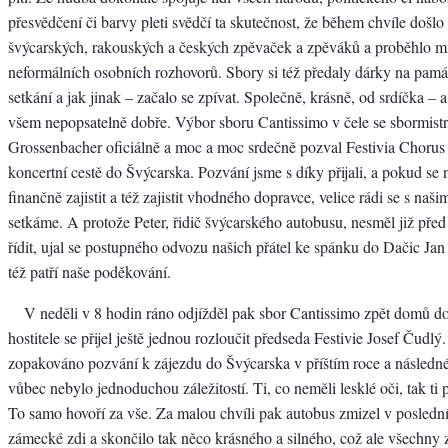
přesvědčení či barvy pleti svědčí ta skutečnost, že během chvíle došlo
švýcarských, rakouských a českých zpěvaček a zpěváků a proběhlo 
neformálních osobních rozhovorů. Sbory si též předaly dárky na pam
setkání a jak jinak – začalo se zpívat. Společně, krásně, od srdíčka – a
všem nepopsatelně dobře. Výbor sboru Cantissimo v čele se sbormist
Grossenbacher oficiálně a moc a moc srdečně pozval Festivia Chorus 
koncertní cestě do Švýcarska. Pozvání jsme s díky přijali, a pokud se
finančně zajistit a též zajistit vhodného dopravce, velice rádi se s našim
setkáme. A protože Peter, řidič švýcarského autobusu, nesměl již př
řídit, ujal se postupného odvozu našich přátel ke spánku do Dačic Ja
též patří naše poděkování.
V neděli v 8 hodin ráno odjížděl pak sbor Cantissimo zpět domů d
hostitele se přijel ještě jednou rozloučit předseda Festivie Josef Čudlý
zopakováno pozvání k zájezdu do Švýcarska v příštím roce a následn
vůbec nebylo jednoduchou záležitostí. Ti, co neměli lesklé oči, tak ti 
To samo hovoří za vše. Za malou chvíli pak autobus zmizel v poslední
zámecké zdi a skončilo tak něco krásného a silného, což ale všechny