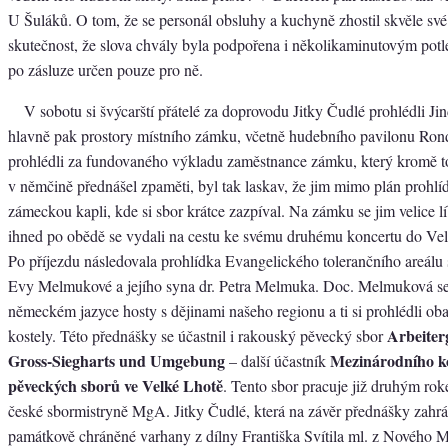
U Šuláků. O tom, že se personál obsluhy a kuchyně zhostil skvěle své
skutečnost, že slova chvály byla podpořena i několikaminutovým potl
po zásluze určen pouze pro ně.
V sobotu si švýcarští přátelé za doprovodu Jitky Čudlé prohlédli J
hlavně pak prostory místního zámku, včetně hudebního pavilonu Ronde
prohlédli za fundovaného výkladu zaměstnance zámku, který kromě to
v němčině přednášel zpaměti, byl tak laskav, že jim mimo plán prohlíd
zámeckou kapli, kde si sbor krátce zazpíval. Na zámku se jim velice l
ihned po obědě se vydali na cestu ke svému druhému koncertu do Ve
Po příjezdu následovala prohlídka Evangelického tolerančního areálu
Evy Melmukové a jejího syna dr. Petra Melmuka. Doc. Melmuková s
německém jazyce hosty s dějinami našeho regionu a ti si prohlédli ob
Arbeiter
kostely. Této přednášky se účastnil i rakouský pěvecký sbor
Gross-Siegharts und Umgebung
Mezinárodního k
– další účastník
pěveckých sborů ve Velké Lhotě
. Tento sbor pracuje již druhým r
české sbormistryně MgA. Jitky Čudlé, která na závěr přednášky zahr
památkově chráněné varhany z dílny Františka Svítila ml. z Nového 