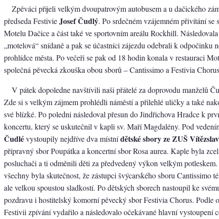
Zpěváci přijeli velkým dvoupatrovým autobusem a u dačického zám
Josef Čudlý
předseda Festivie
. Po srdečném vzájemném přivítání se 
Motelu Dačice a část také ve sportovním areálu Rockhill. Následovala
„motelová“ snídaně a pak se účastníci zájezdu odebrali k odpočinku n
prohlídce města. Po večeři se pak od 18 hodin konala v restauraci Mo
společná pěvecká zkouška obou sborů – Cantissimo a Festivia Chorus
V pátek dopoledne navštívili naši přátelé za doprovodu manželů Č
Zde si s velkým zájmem prohlédli náměstí a přilehlé uličky a také nak
své blízké. Po poledni následoval přesun do Jindřichova Hradce k p
koncertu, který se uskutečnil v kapli sv. Maří Magdalény. Pod veden
Čudlé
dětské sbory ze ZUŠ Vítězsla
vystoupily nejdříve dva místní
přípravný sbor Poupátka a koncertní sbor Rosa aurea. Kaple byla zce
posluchači a ti odměnili děti za předvedený výkon velkým potleskem
všechny byla skutečnost, že zástupci švýcarského sboru Cantissimo té
ale velkou spoustou sladkostí. Po dětských sborech nastoupil ke sv
pozdravu i hostitelský komorní pěvecký sbor Festivia Chorus. Podle o
Festivii zpívání vydařilo a následovalo očekávané hlavní vystoupení 