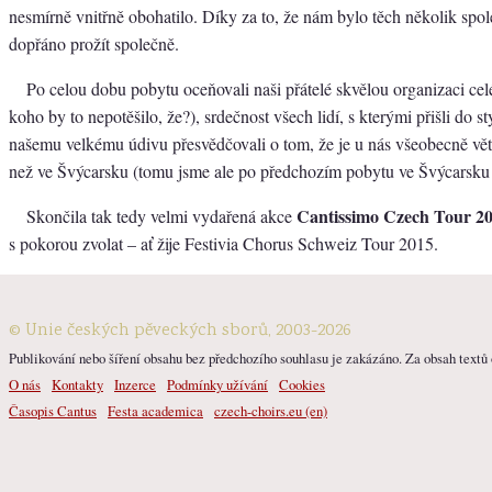
nesmírně vnitřně obohatilo. Díky za to, že nám bylo těch několik spo
dopřáno prožít společně.
Po celou dobu pobytu oceňovali naši přátelé skvělou organizaci ce
koho by to nepotěšilo, že?), srdečnost všech lidí, s kterými přišli do s
našemu velkému údivu přesvědčovali o tom, že je u nás všeobecně větš
než ve Švýcarsku (tomu jsme ale po předchozím pobytu ve Švýcarsku 
Cantissimo Czech Tour 2
Skončila tak tedy velmi vydařená akce
s pokorou zvolat – ať žije Festivia Chorus Schweiz Tour 2015.
© Unie českých pěveckých sborů, 2003-2026
Publikování nebo šíření obsahu bez předchozího souhlasu je zakázáno. Za obsah textů o
O nás
Kontakty
Inzerce
Podmínky užívání
Cookies
Časopis Cantus
Festa academica
czech-choirs.eu (en)