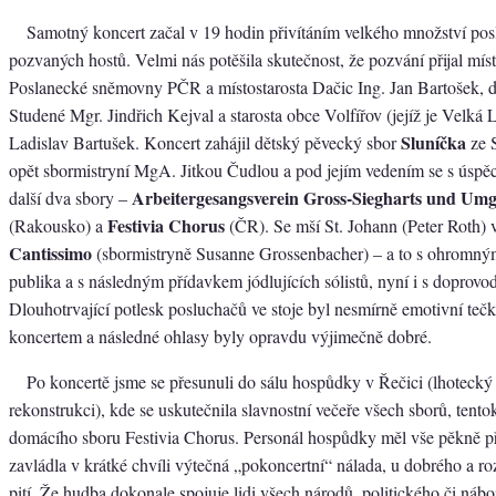
Samotný koncert začal v 19 hodin přivítáním velkého množství pos
pozvaných hostů. Velmi nás potěšila skutečnost, že pozvání přijal mí
Poslanecké sněmovny PČR a místostarosta Dačic Ing. Jan Bartošek, dá
Studené Mgr. Jindřich Kejval a starosta obce Volfířov (jejíž je Velká L
Sluníčka
Ladislav Bartušek. Koncert zahájil dětský pěvecký sbor
ze 
opět sbormistryní MgA. Jitkou Čudlou a pod jejím vedením se s úspě
Arbeitergesangsverein Gross-Siegharts und Um
další dva sbory –
Festivia Chorus
(Rakousko) a
(ČR). Se mší St. Johann (Peter Roth) v
Cantissimo
(sbormistryně Susanne Grossenbacher) – a to s ohromn
publika a s následným přídavkem jódlujících sólistů, nyní i s doprov
Dlouhotrvající potlesk posluchačů ve stoje byl nesmírně emotivní teč
koncertem a následné ohlasy byly opravdu výjimečně dobré.
Po koncertě jsme se přesunuli do sálu hospůdky v Řečici (lhotecký 
rekonstrukci), kde se uskutečnila slavnostní večeře všech sborů, tentok
domácího sboru Festivia Chorus. Personál hospůdky měl vše pěkně př
zavládla v krátké chvíli výtečná „pokoncertní“ nálada, u dobrého a ro
pití. Že hudba dokonale spojuje lidi všech národů, politického či ná