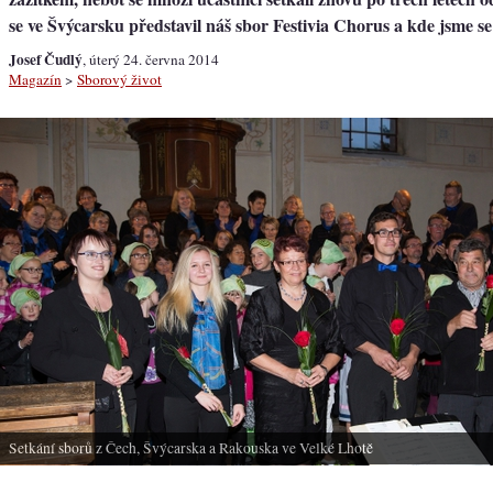
se ve Švýcarsku představil náš sbor Festivia Chorus a kde jsme se
Josef Čudlý
, úterý 24. června 2014
Magazín
>
Sborový život
Setkání sborů z Čech, Švýcarska a Rakouska ve Velké Lhotě