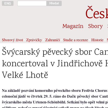
Hledat
ENG
Čes
Magazín
Sbory
Sborový život
•
Zprávičky
•
Zahraničí
•
Studie a recenze
•
Historie
•
Švýcarský pěvecký sbor Ca
koncertoval v Jindřichově 
Velké Lhotě
Na základě pozvání komorního pěveckého sboru
Festivia Chorus
celonoční jízdě ve čtvrtek 29. 5. ráno do Dačic pěvecký sbor
Cant
švýcarského města Urtenen-Schönbühl. Setkání bylo opět velmi 
zážitkem, neboť se mnozí účastníci setkali znovu po třech létech 