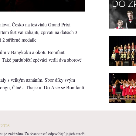
ntoval Česko na festvialu Grand Prixi
festival zahájili, zpívali na dalších 3
i 2 stříbrné medaile.
rtům v Bangkoku a okolí. Bonifanti
y. Také pardubičtí zpěváci vedli dva sborové
ly s velkým uznáním. Sbor díky svým
kongu, Číně a Thajsku. Do Asie se Bonifanti
-2026
u je zakázáno. Za obsah textů odpovídají jejich autoři.