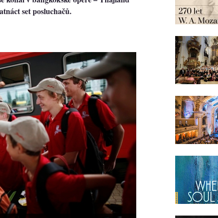
patnáct set posluchačů.