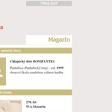
PŘIHLÁSIT
ás
Magazín
i zmíněné sbory
Chlapecký sbor BONIFANTES
1999
Pardubice (Pardubický kraj) – zal.
sborová škola soudobou vážnou hudbu
lší články
270. let
W.A.Mozarta