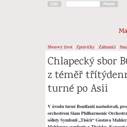
Hledat
ENG
Ma
Sborový život
•
Zprávičky
•
Zahraničí
•
Stud
Chlapecký sbor B
z téměř třítýden
turné po Asii
V úvodu turné Bonifanti nastudovali, prov
orchestrem Siam Philharmonic Orchestra, 
sólisty Symfonii „Tisíců“ Gustava Mahler
Mahlerovy symfonie v Thajsku. Koncert 