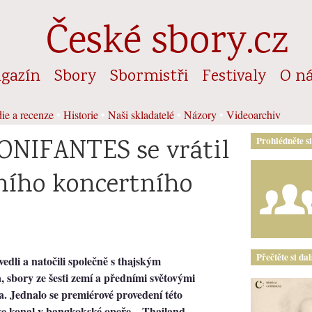
České sbory.cz
gazín
Sbory
Sbormistři
Festivaly
O n
ie a recenze
•
Historie
•
Naši skladatelé
•
Názory
•
Videoarchiv
ONIFANTES se vrátil
Prohlédněte s
ního koncertního
Přečtěte si da
edli a natočili společně s thajským
sbory ze šesti zemí a předními světovými
a. Jednalo se premiérové provedení této
se konal v bangkokské opeře – Thajland