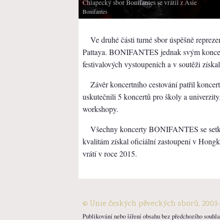
Chlapecký sbor Bonifantes se vrátil z Asie
Bonifantes
Ve druhé části turné sbor úspěšně repreze
Pattaya. BONIFANTES jednak svým koncertem 
festivalových vystoupeních a v soutěži získal
Závěr koncertního cestování patřil konce
uskutečnili 5 koncertů pro školy a univerzit
workshopy.
Všechny koncerty BONIFANTES se setka
kvalitám získal oficiální zastoupení v Hong
vrátí v roce 2015.
© Unie českých pěveckých sborů, 2003
Publikování nebo šíření obsahu bez předchozího souhlas