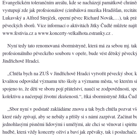
Evangelickém tolerančním areálu, kde se nacházejí památkově chráně
vystupují zde jak profesionálové (cimbálová muzika Hradišťan, recitá
Lukavský a Alfred Strejček, operní pěvec Richard Novák,…), tak práv
pěveckých sborů. Více informací o aktivitách Jitky Čudlé můžete najít
www.festivia.cz a www.koncerty-velkalhota.estranky.cz .
Nyní tedy tato renomovaná sbormistryně, která má za sebou mj. tak
profesionálního pěveckého souboru v opeře, bude vést dětský pěveck
Jindřichově Hradci.
„Chtěla bych na ZUŠ v Jindřichově Hradci vytvořit pěvecký sbor, k
kvalitou odpovídal významu této školy a významu města, ve kterém síd
spojeno to, že děti ve sboru pojí přátelství, naučí se zodpovědnosti, sp
kolektivu a načerpají životní zkušenosti.“, říká sbormistryně Jitka Čud
„Sbor nyní v podstatě zakládáme znovu a tak bych chtěla pozvat vš
které rády zpívají, aby se nebály a přišly si s námi zazpívat. Začínat 
jednohlasými písněmi lidovými i umělými, ale chci se věnovat i spirit
hudbě, která vždy koncerty oživí a baví jak zpěváky, tak i posluchače