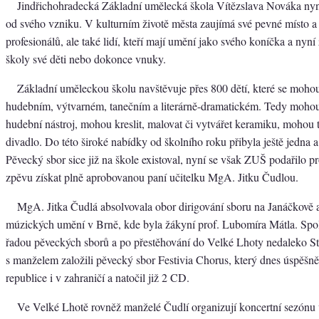
Jindřichohradecká Základní umělecká škola Vítězslava Nováka nyní
od svého vzniku. V kulturním životě města zaujímá své pevné místo a
profesionálů, ale také lidí, kteří mají umění jako svého koníčka a nyní 
školy své děti nebo dokonce vnuky.
Základní uměleckou školu navštěvuje přes 800 dětí, které se mohou
hudebním, výtvarném, tanečním a literárně-dramatickém. Tedy mohou
hudební nástroj, mohou kreslit, malovat či vytvářet keramiku, mohou t
divadlo. Do této široké nabídky od školního roku přibyla ještě jedna a
Pěvecký sbor sice již na škole existoval, nyní se však ZUŠ podařilo 
zpěvu získat plně aprobovanou paní učitelku MgA. Jitku Čudlou.
MgA. Jitka Čudlá absolvovala obor dirigování sboru na Janáčkově 
múzických umění v Brně, kde byla žákyní prof. Lubomíra Mátla. Spol
řadou pěveckých sborů a po přestěhování do Velké Lhoty nedaleko S
s manželem založili pěvecký sbor Festivia Chorus, který dnes úspěšně
republice i v zahraničí a natočil již 2 CD.
Ve Velké Lhotě rovněž manželé Čudlí organizují koncertní sezónu