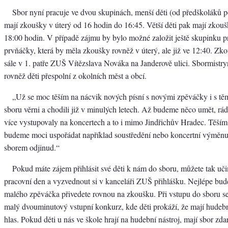
Sbor nyní pracuje ve dvou skupinách, menší děti (od předškoláků po
mají zkoušky v úterý od 16 hodin do 16:45. Větší děti pak mají zkou
18:00 hodin. V případě zájmu by bylo možné založit ještě skupinku p
prvňáčky, která by měla zkoušky rovněž v úterý, ale již ve 12:40. Zko
sále v 1. patře ZUŠ Vítězslava Nováka na Janderově ulici. Sbormistryn
rovněž děti přespolní z okolních měst a obcí.
„Už se moc těším na nácvik nových písní s novými zpěváčky i s těmi
sboru věrni a chodili již v minulých letech. Až budeme něco umět, rád
více vystupovaly na koncertech a to i mimo Jindřichův Hradec. Těším 
budeme moci uspořádat například soustředění nebo koncertní výmě
sborem odjinud.“
Pokud máte zájem přihlásit své děti k nám do sboru, můžete tak učin
pracovní den a vyzvednout si v kanceláři ZUŠ přihlášku. Nejlépe bud
malého zpěváčka přivedete rovnou na zkoušku. Při vstupu do sboru s
malý dvouminutový vstupní konkurz, kde děti prokáží, že mají hudebn
hlas. Pokud děti u nás ve škole hrají na hudební nástroj, mají sbor z