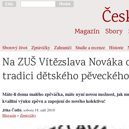
Hledat
ENG
Čes
Magazín
Sbory
Sborový život
•
Zprávičky
•
Zahraničí
•
Studie a recenze
•
Historie
•
Na ZUŠ Vítězslava Nováka 
tradici dětského pěveckého
Máte-li doma malého zpěváčka, máte nyní novou možnost, jak m
kvalitní výuku zpěvu a zapojení do nového kolektivu!
Jitka Čudlá
, sobota 18. září 2010
Magazín
>
Zprávičky