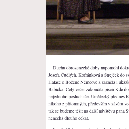
Ducha obrozenecké doby napomohl dokres
Josefa Čudlých. Kofránková a Strejček do sv
Halase o Boženě Němcové a zazněla i ukázk
Babička. Celý večer zakončila píseň Kde do
nejednoho posluchače. Umělecký přednes K
nikoho z přítomných, především v závěru v
tak se budeme těšit na další návštěvu pana S
nenechá dlouho čekat.