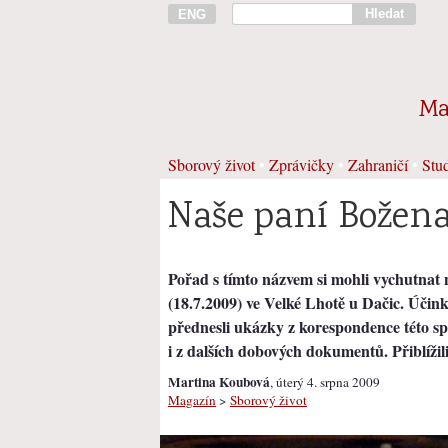
Hledat
ENG
Ma
Sborový život
•
Zprávičky
•
Zahraničí
•
Stud
Naše paní Božen
Pořad s tímto názvem si mohli vychutnat n
(18.7.2009) ve Velké Lhotě u Dačic. Účin
přednesli ukázky z korespondence této sp
i z dalších dobových dokumentů. Přiblížil
Martina Koubová
, úterý 4. srpna 2009
Magazín
>
Sborový život