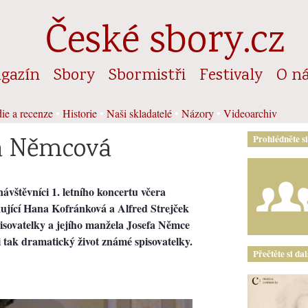
České sbory.cz
gazín
Sbory
Sbormistři
Festivaly
O n
ie a recenze
•
Historie
•
Naši skladatelé
•
Názory
•
Videoarchiv
a Němcová
Prohlédněte s
ávštěvníci 1. letního koncertu včera
kující Hana Kofránková a Alfred Strejček
isovatelky a jejího manžela Josefa Němce
i tak dramatický život známé spisovatelky.
Přečtěte si da