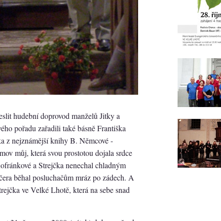
lit hudební doprovod manželů Jitky a
ého pořadu zařadili také básně Františka
a z nejznámější knihy B. Němcové -
mov můj, která svou prostotou dojala srdce
ofránkové a Strejčka nenechal chladným
ečera běhal posluchačům mráz po zádech. A
trejčka ve Velké Lhotě, která na sebe snad