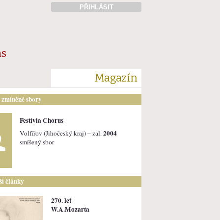
PŘIHLÁSIT
ás
Magazín
i zmíněné sbory
Festivia Chorus
2004
Volfířov (Jihočeský kraj) – zal.
smíšený sbor
lší články
270. let
W.A.Mozarta