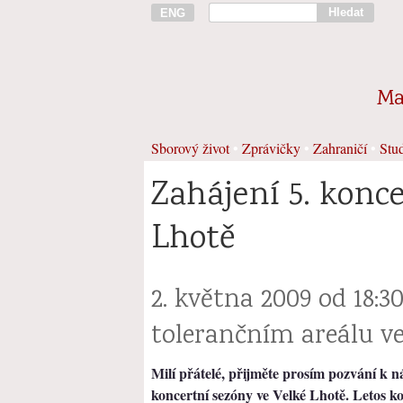
Hledat
ENG
Ma
Sborový život
•
Zprávičky
•
Zahraničí
•
Stud
Zahájení 5. konce
Lhotě
2. května 2009 od 18:
tolerančním areálu ve
Milí přátelé, přijměte prosím pozvání k n
koncertní sezóny ve Velké Lhotě. Letos k