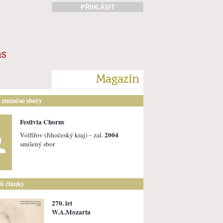
PŘIHLÁSIT
ás
Magazín
i zmíněné sbory
Festivia Chorus
2004
Volfířov (Jihočeský kraj) – zal.
smíšený sbor
lší články
270. let
W.A.Mozarta