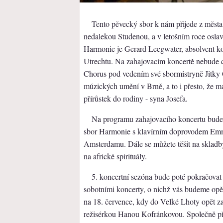
Tento pěvecký sbor k nám přijede z města 
nedalekou Studenou, a v letošním roce oslav
Harmonie je Gerard Leegwater, absolvent ko
Utrechtu. Na zahajovacím koncertě nebude c
Chorus pod vedením své sbormistryně Jitky
múzických umění v Brně, a to i přesto, že m
přírůstek do rodiny - syna Josefa.
Na programu zahajovacího koncertu bude
sbor Harmonie s klavírním doprovodem Emm
Amsterdamu. Dále se můžete těšit na skladb
na africké spirituály.
5. koncertní sezóna bude poté pokračova
sobotními koncerty, o nichž vás budeme opět
na 18. července, kdy do Velké Lhoty opět zav
režisérkou Hanou Kofránkovou. Společně př