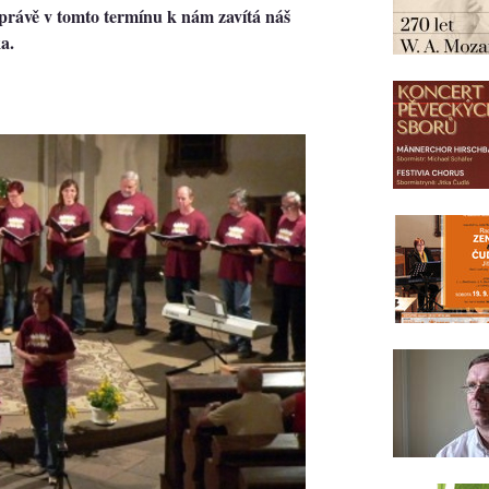
e právě v tomto termínu k nám zavítá náš
a.