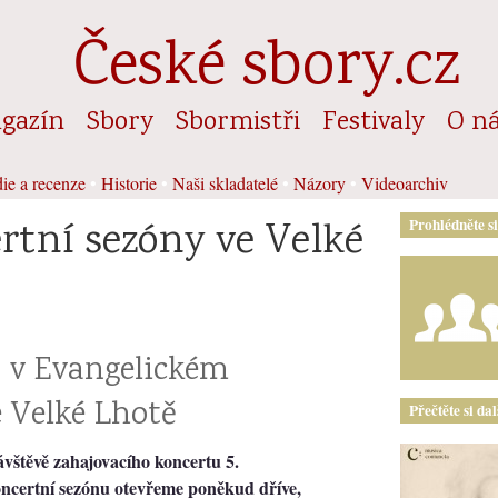
České sbory.cz
gazín
Sbory
Sbormistři
Festivaly
O n
ie a recenze
•
Historie
•
Naši skladatelé
•
Názory
•
Videoarchiv
rtní sezóny ve Velké
Prohlédněte s
30 v Evangelickém
 Velké Lhotě
Přečtěte si da
ávštěvě zahajovacího koncertu 5.
oncertní sezónu otevřeme poněkud dříve,