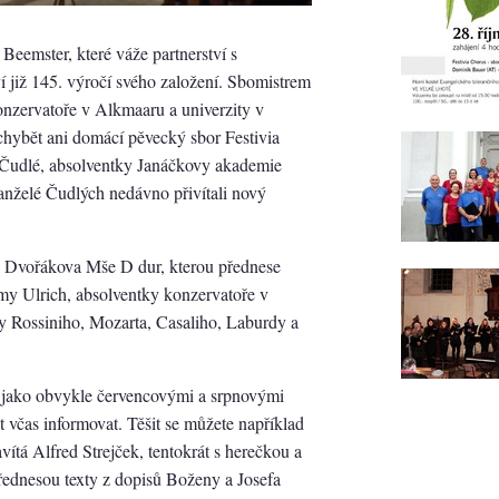
Beemster, které váže partnerství s
í již 145. výročí svého založení. Sbomistrem
nzervatoře v Alkmaaru a univerzity v
hybět ani domácí pěvecký sbor Festivia
 Čudlé, absolventky Janáčkovy akademie
anželé Čudlých nedávno přivítali nový
 Dvořákova Mše D dur, kterou přednese
y Ulrich, absolventky konzervatoře v
y Rossiniho, Mozarta, Casaliho, Laburdy a
t jako obvykle červencovými a srpnovými
 včas informovat. Těšit se můžete například
ítá Alfred Strejček, tentokrát s herečkou a
ednesou texty z dopisů Boženy a Josefa