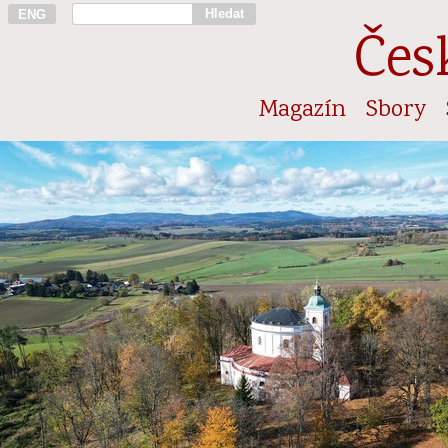
Hledat
ENG
Čes
Magazín
Sbory