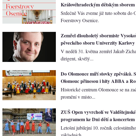
Královéhradeckým dětským sborem 
Srdečně Vás zveme již tuto sobotu do
Foerstrovy Osenice.
Zemřel dlouholetý sbormistr Vysoko
pěveckého sboru Univerzity Karlovy
V neděli 31. května zemřel Jakub Zicha
dirigent, skvělý...
Do Olomouce míří stovky zpěváků. S
Olomouc přinesou i hity ABBA a Ro
Historické centrum Olomouce se na za
promění v místo...
ZUŠ Open vyvrcholí ve Valdštejnské
programem ke Dni dětí a koncertem
Letošní jubilejní 10. ročník celostátního
základních...