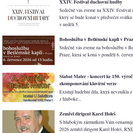
XXIV. Festival duchovní hudby
Sedečně vás zveme na XXI​V. Festival
který se bude konat v předvečer svátku
v ​neděli 5.
Bohoslužba v Betlémské kapli v Pra
Srdečně vás zveme na bohoslužbu v Be
Praze, která se koná v ​pondělí 6. červe
Stabat Mater - koncert ke 150. výroč
zkomponování klavírní verze
Existují hudební díla, která nevznikla z
z hluboké...
Zemřel dirigent Karel Holeš
S hlubokým zármutkem Vám oznamujem
2026 zemřel dirigent Karel Holeš. RND