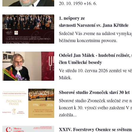
20. 10. 1950 +16. 6.
1. nešpory ze
slavnosti Narození sv. Jana Křtitele
Srdečně Vás zveme na událost vymykaj
běžnému koncertnímu provozu.
Odešel Jan Málek - hudební režisér, 
člen Umělecké besedy
Ve středu 10. června 2026 zemřel ve vě
Málek.
Sborové studio Zvoneček slaví 30 let
Sborové studio Zvoneček srdečně zve n
koncert k 30. výročí svého založení V 
založila...
XXIV. Foerstrovy Osenice se světo