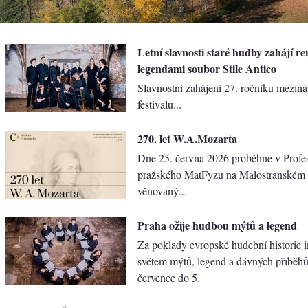
Letní slavnosti staré hudby zahájí r
legendami soubor Stile Antico
Slavnostní zahájení 27. ročníku mezin
festivalu...
270. let W.A.Mozarta
Dne 25. června 2026 proběhne v Prof
pražského MatFyzu na Malostranském 
věnovaný...
Praha ožije hudbou mýtů a legend
Za poklady evropské hudební historie 
světem mýtů, legend a dávných příběh
července do 5.