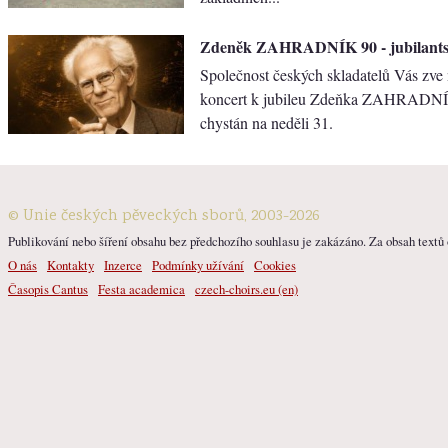
Zdeněk ZAHRADNÍK 90 - jubilants
Společnost českých skladatelů Vás zve 
koncert k jubileu Zdeňka ZAHRADNÍ
chystán na neděli 31.
© Unie českých pěveckých sborů, 2003-2026
Publikování nebo šíření obsahu bez předchozího souhlasu je zakázáno. Za obsah textů o
O nás
Kontakty
Inzerce
Podmínky užívání
Cookies
Časopis Cantus
Festa academica
czech-choirs.eu (en)