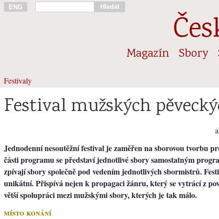
Hledat
ENG
Čes
Magazín
Sbory
Festivaly
Festival mužských pěvecký
a
Jednodenní nesoutěžní festival je zaměřen na sborovou tvorbu p
části programu se představí jednotlivé sbory samostatným progr
zpívají sbory společně pod vedením jednotlivých sbormistrů. Fes
unikátní. Přispívá nejen k propagaci žánru, který se vytrácí z pov
větší spolupráci mezi mužskými sbory, kterých je tak málo.
místo konání