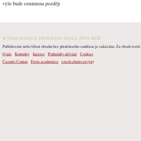
výše bude oznámena později
© Unie českých pěveckých sborů, 2003-2026
Publikování nebo šíření obsahu bez předchozího souhlasu je zakázáno. Za obsah textů o
O nás
Kontakty
Inzerce
Podmínky užívání
Cookies
Časopis Cantus
Festa academica
czech-choirs.eu (en)