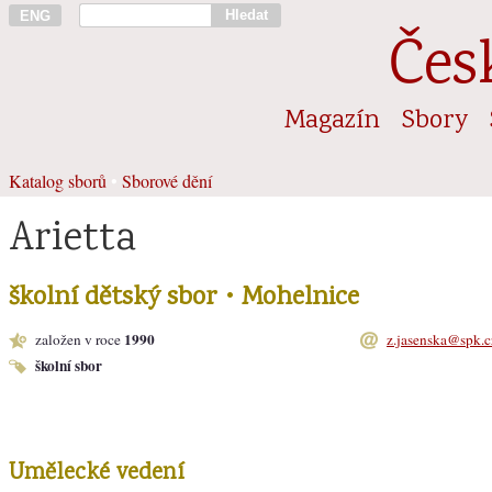
Hledat
ENG
Čes
Magazín
Sbory
Katalog sborů
•
Sborové dění
Arietta
školní dětský sbor • Mohelnice
1990
založen v roce
z.jasenska@spk.c
školní sbor
Umělecké vedení