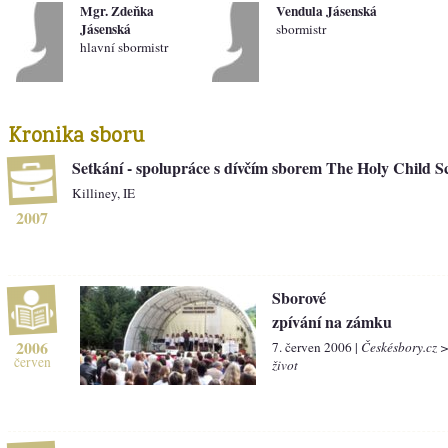
Mgr. Zdeňka
Vendula Jásenská
Jásenská
sbormistr
hlavní sbormistr
Kronika sboru
Setkání - spolupráce s dívčím sborem The Holy Child S
Killiney, IE
2007
Sborové
zpívání na zámku
2006
7. červen 2006 |
Českésbory.cz 
červen
život