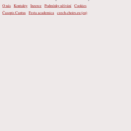
O nás
Kontakty
Inzerce
Podmínky užívání
Cookies
Časopis Cantus
Festa academica
czech-choirs.eu (en)