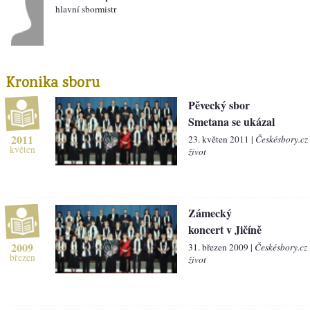
hlavní sbormistr
Kronika sboru
Pěvecký sbor
Smetana se ukázal
2011
23. květen 2011 |
Českésbory.cz
květen
život
Zámecký
koncert v Jičíně
2009
31. březen 2009 |
Českésbory.cz
březen
život