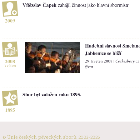
Vítězslav Čapek
zahájil činnost jako hlavní sbormistr
2009
Hudební slavnost Smetan
Jabkenice se blíží
2008
29. květen 2008 |
Českésbory.cz
květen
život
Sbor byl založen roku 1895.
1895
© Unie českých pěveckých sborů, 2003-2026