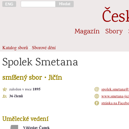
Hledat
ENG
Čes
Magazín
Sbory
Katalog sborů
•
Sborové dění
Spolek Smetana
smíšený sbor • Jičín
1895
založen v roce
spolek.smetana@
36 členů
www.smetana-jici
stránka na Faceb
Umělecké vedení
Vítězslav Čapek