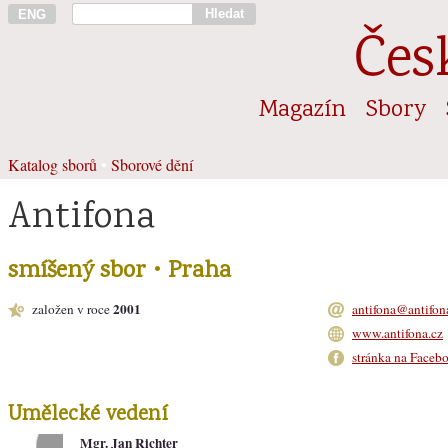
Hledat
ENG
Čes
Magazín
Sbory
Katalog sborů
•
Sborové dění
Antifona
smíšený sbor • Praha
2001
založen v roce
antifona@antifon
www.antifona.cz
stránka na Faceb
Umělecké vedení
Mgr. Jan Richter