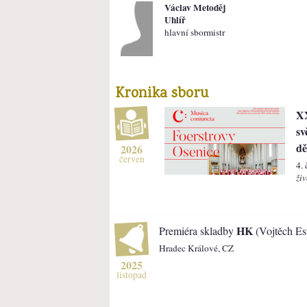
Václav Metoděj
Uhlíř
hlavní sbormistr
Kronika sboru
XX
sv
dě
2026
červen
4.
živ
HK
Premiéra skladby
(Vojtěch Est
Hradec Králové, CZ
2025
listopad