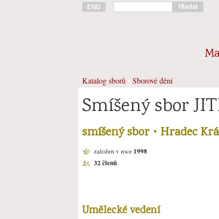
Hledat
ENG
Ma
Katalog sborů
•
Sborové dění
Smíšený sbor JI
smíšený sbor • Hradec Krá
1998
založen v roce
32 členů
Umělecké vedení