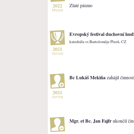
2022
Zlaté pásmo
březen
Evropský festival duchovní hu
katedrála sv.Bartoloměje Plzeň, CZ
2021
červen
Bc Lukáš Mekiňa
zahájil činnost
2021
červen
Mgr. et Bc. Jan Fajfr
ukončil čin