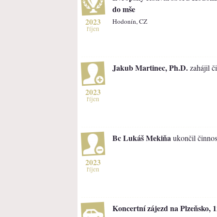
do mše
2023
Hodonín, CZ
říjen
Jakub Martinec, Ph.D.
zahájil č
2023
říjen
Bc Lukáš Mekiňa
ukončil činnos
2023
říjen
Koncertní zájezd na Plzeňsko, 12