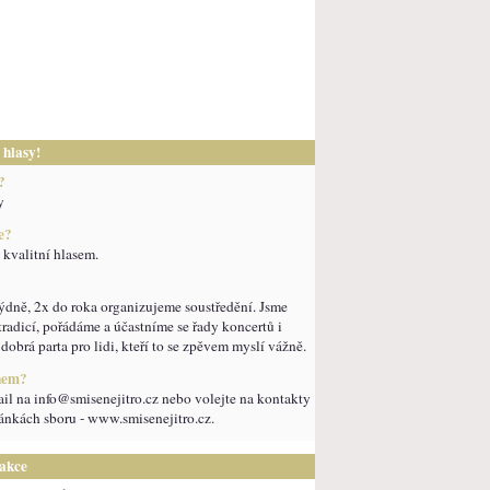
 hlasy!
?
y
e?
 kvalitní hlasem.
ýdně, 2x do roka organizujeme soustředění. Jsme
 tradicí, pořádáme a účastníme se řady koncertů i
dobrá parta pro lidi, kteří to se zpěvem myslí vážně.
enem?
il na info@smisenejitro.cz nebo volejte na kontakty
ánkách sboru - www.smisenejitro.cz.
 akce