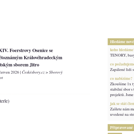
Hledáme nové
IV. Foerstrovy Osenice se
koho hledáme
TENORY, bas
ětoznámým Královéhradeckým
tským sborem Jitro
co požadujem
Zapálené lidi s
 červen 2026 |
Českésbory.cz > Sborový
ot
co nabízíme?
Zkoušíme 1x t
stabilní sbor s
projektů. Jsme 
erle)
jak se stát čl
Zašlete nám ma
uvedené na str
Připravované