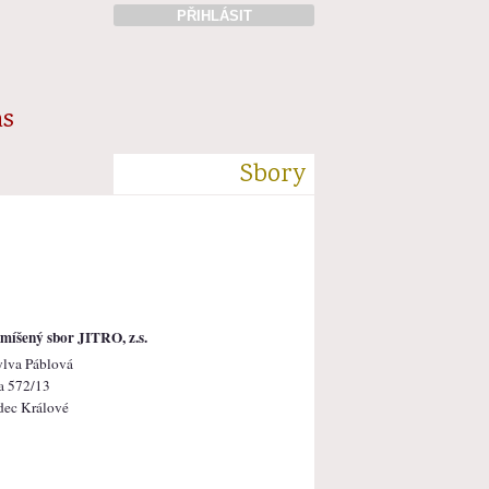
PŘIHLÁSIT
ás
Sbory
míšený sbor JITRO, z.s.
ylva Páblová
a 572/13
dec Králové