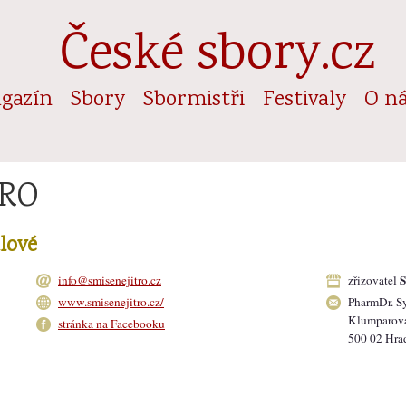
České sbory.cz
gazín
Sbory
Sbormistři
Festivaly
O n
TRO
lové
S
info@smisenejitro.cz
zřizovatel
www.smisenejitro.cz/
PharmDr. S
Klumparov
stránka na Facebooku
500 02 Hra