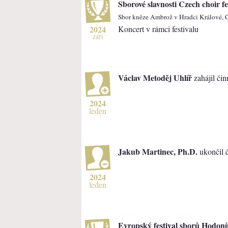
Sborové slavnosti Czech choir fe
Sbor kněze Ambrož v Hradci Králové, 
2024
Koncert v rámci festivalu
září
Václav Metoděj Uhlíř
zahájil čin
2024
leden
Jakub Martinec, Ph.D.
ukončil č
2024
leden
Evropský festival sborů Hodonín