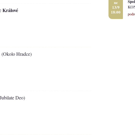
Spol
ne
13/9
KON
c Králové
18:00
podr
.
(Okolo Hradce)
Jubilate Deo)