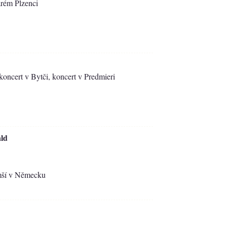
tarém Plzenci
oncert v Bytči, koncert v Predmieri
ld
 mší v Německu