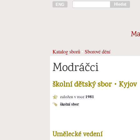
Hledat
ENG
Ma
Katalog sborů
•
Sborové dění
Modráčci
školní dětský sbor • Kyjov
1981
založen v roce
školní sbor
Umělecké vedení