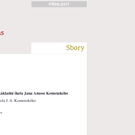
PŘIHLÁSIT
ás
Sbory
ákladní škola Jana Amose Komenského
kola J. A. Komenského
ov