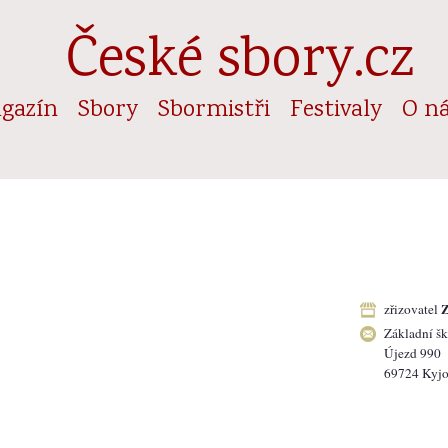
České sbory.cz
gazín
Sbory
Sbormistři
Festivaly
O n
Z
zřizovatel
Základní š
Újezd 990
69724 Kyj