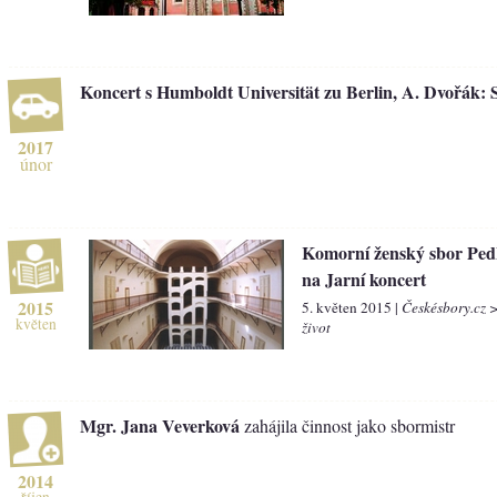
Koncert s Humboldt Universität zu Berlin, A. Dvořák: 
2017
únor
Komorní ženský sbor Pe
na Jarní koncert
2015
5. květen 2015 |
Českésbory.cz 
květen
život
Mgr. Jana Veverková
zahájila činnost jako sbormistr
2014
říjen