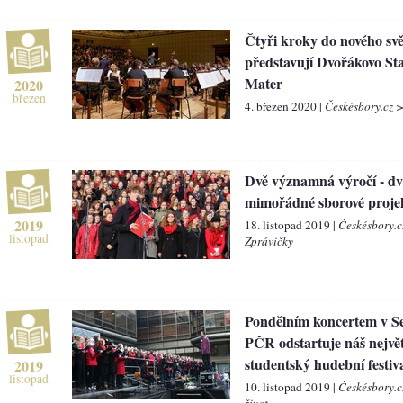
Čtyři kroky do nového svě
představují Dvořákovo St
Mater
2020
březen
4. březen 2020 |
Českésbory.cz >
Dvě významná výročí - d
mimořádné sborové projek
2019
18. listopad 2019 |
Českésbory.c
listopad
Zprávičky
Pondělním koncertem v S
PČR odstartuje náš největ
studentský hudební festiv
2019
listopad
10. listopad 2019 |
Českésbory.c
život