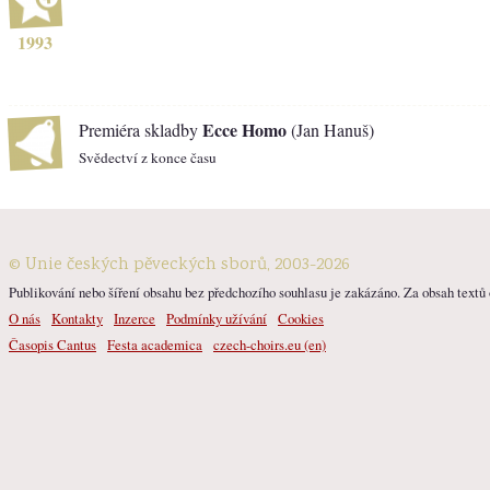
1993
Ecce Homo
Premiéra skladby
(Jan Hanuš)
Svědectví z konce času
© Unie českých pěveckých sborů, 2003-2026
Publikování nebo šíření obsahu bez předchozího souhlasu je zakázáno. Za obsah textů o
O nás
Kontakty
Inzerce
Podmínky užívání
Cookies
Časopis Cantus
Festa academica
czech-choirs.eu (en)