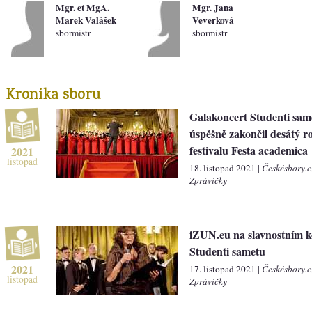
Mgr. et MgA.
Mgr. Jana
Marek Valášek
Veverková
sbormistr
sbormistr
Kronika sboru
Galakoncert Studenti sam
úspěšně zakončil desátý r
festivalu Festa academica
2021
listopad
18. listopad 2021 |
Českésbory.c
Zprávičky
iZUN.eu na slavnostním k
Studenti sametu
2021
17. listopad 2021 |
Českésbory.c
listopad
Zprávičky