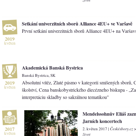
Setkání univerzitních sborů Alliance 4EU+ ve Varšavě
První setkání univerzitních sborů Alliance 4EU+ na Varšavs
2019
květen
Akademická Banská Bystrica
Banská Bystrica, SK
2019
Absolutní vítěz, Zlaté pásmo v kategorii smíšených sborů, 
květen
školství, Cena banskobystrického diecézneho biskupa - „Za
interpretáciu skladby so sakrálnou tematikou"
Mendelssohnův Eliáš zazn
Jarních koncertech
2017
2. květen 2017 |
Českésbory.cz 
květen
život