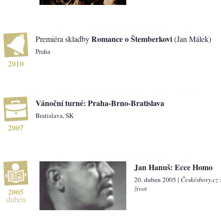
Romance o Štemberkovi
Premiéra skladby
(Jan Málek)
Praha
2010
Vánoční turné: Praha-Brno-Bratislava
Bratislava, SK
2007
Jan Hanuš: Ecce Homo
20. duben 2005 |
Českésbory.cz
život
2005
duben