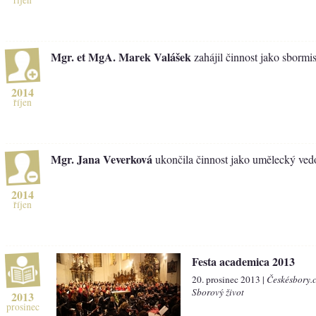
Mgr. et MgA. Marek Valášek
zahájil činnost jako sbormis
2014
říjen
Mgr. Jana Veverková
ukončila činnost jako umělecký ved
2014
říjen
Festa academica 2013
20. prosinec 2013 |
Českésbory.
Sborový život
2013
prosinec