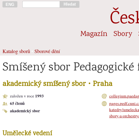
Hledat
ENG
Čes
Magazín
Sbory
Katalog sborů
•
Sborové dění
Smíšený sbor Pedagogické 
akademický smíšený sbor • Praha
1993
založen v roce
collegium.paeda
65 členů
pages.pedf.cuni.c
katedry/umelecka
akademický sbor
sbory-a-orchestry
Umělecké vedení