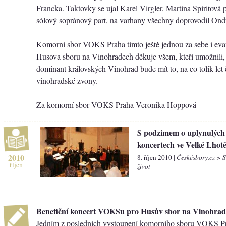
Francka. Taktovky se ujal Karel Virgler, Martina Spiritová
sólový sopránový part, na varhany všechny doprovodil On
Komorní sbor VOKS Praha tímto ještě jednou za sebe i ev
Husova sboru na Vinohradech děkuje všem, kteří umožnili,
dominant královských Vinohrad bude mít to, na co tolik let
vinohradské zvony.
Za komorní sbor VOKS Praha Veronika Hoppová
S podzimem o uplynulých
koncertech ve Velké Lhot
2010
8. říjen 2010 |
Českésbory.cz > 
říjen
život
Benefiční koncert VOKSu pro Husův sbor na Vinohra
Jedním z posledních vystoupení komorního sboru VOKS Pr