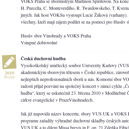
VOKS Praha se sbormistryní Martinou Spiritovou. Na konce
H. Purcella, C. Monteverdiho, R. Twardowskeho, T. Kvern
jiných. Jak host VOKSu vystoupí Lucie Žáková (varhany).
všechny, kteří mají zájem podílet se na pomoci pro Husův s
Husův sbor Vinohrady a VOKS Praha
Vstupné dobrovolné
Česká duchovní hudba
Vysokoškolský umělecký soubor Univerzity Karlovy (VUS 
akademickým sborovým tělesem v České republice, zároveň 
2010
březen
nejlepších neprofesionálních sborů u nás. Komorní sbor V
radostí přijal pozvání na společný koncert v rámci cyklu „
hudba“, který se uskutečnil 23. března 2010 v Modlitebně 
církve evangelické v PrazeVinohradech.
Jak již napovídá název koncertu, sbory VUS UK a VOKS 
programu zařadily výhradně duchovní skladby českých auto
VUS UK a to dílem Missa brevis in F, op. 21 Zdeňka Fibic