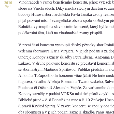
Vinohradech v rámci benefičního koncertu, jehož výtěžek 
2010
říjen
sboru na Vinohradech. Díky mnoha štědrým dárcům se zámě
budovy Husova sboru architekta Pavla Janáka zvony reali
přijal pozvání místní evangelické obce a spolu s dětským 
Rolnička vystoupil na slavnostním koncertě, který byl konc
poděkování těm, kteří na vinohradské zvony přispěli.
V první části koncertu vystoupil dětský pěvecký sbor Roln
vedením sbormistra Karla Virglera. V jejich podání a za dop
Ondřeje Konopy zazněly skladby Petra Ebena, Antonína D
Lukáše. V druhé polovině koncertu se představil komorní
se sbormistryní Martinou Spiritovou. Publiku představili a c
Antonína Tučapského In honorem vitae (části Ne forte creda
fugaces), skladbu Alleluja Romualda Twardowskeho, Salve
Poulenca či Otče naš Alexandra Vujiće. Za varhanního do
Konopy zazněly v podání VOKSu také dvě písně z cyklu 
Biblické písně – č. 8 Popatřiž na mne a č. 10 Zpívejte Hos
(upravil Kryštof Spirit). V závěru koncertu se spojily oba úč
oba sbormistři a v jejich podání zazněla skladba Panis ange