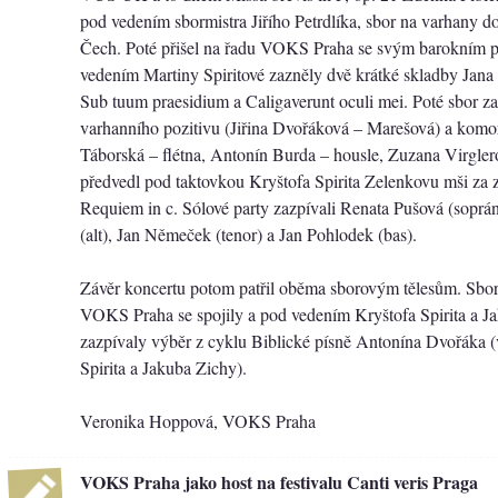
pod vedením sbormistra Jiřího Petrdlíka, sbor na varhany do
Čech. Poté přišel na řadu VOKS Praha se svým barokním
vedením Martiny Spiritové zazněly dvě krátké skladby Jan
Sub tuum praesidium a Caligaverunt oculi mei. Poté sbor z
varhanního pozitivu (Jiřina Dvořáková – Marešová) a komor
Táborská – flétna, Antonín Burda – housle, Zuzana Virglero
předvedl pod taktovkou Kryštofa Spirita Zelenkovu mši za 
Requiem in c. Sólové party zazpívali Renata Pušová (soprá
(alt), Jan Němeček (tenor) a Jan Pohlodek (bas).
Závěr koncertu potom patřil oběma sborovým tělesům. S
VOKS Praha se spojily a pod vedením Kryštofa Spirita a J
zazpívaly výběr z cyklu Biblické písně Antonína Dvořáka (
Spirita a Jakuba Zichy).
Veronika Hoppová, VOKS Praha
VOKS Praha jako host na festivalu Canti veris Praga