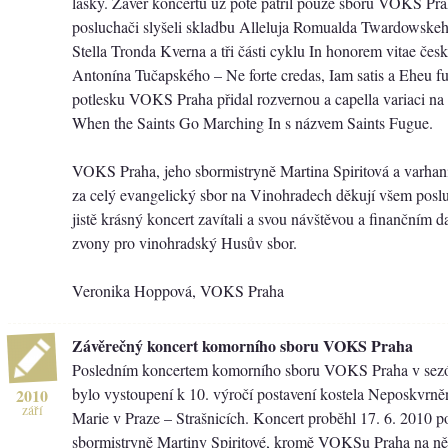
lásky. Závěr koncertu už poté patřil pouze sboru VOKS Pra
posluchači slyšeli skladbu Alleluja Romualda Twardowske
Stella Tronda Kverna a tři části cyklu In honorem vitae čes
Antonína Tučapského – Ne forte credas, Iam satis a Eheu 
potlesku VOKS Praha přidal rozvernou a capella variaci n
When the Saints Go Marching In s názvem Saints Fugue.
VOKS Praha, jeho sbormistryně Martina Spiritová a varha
za celý evangelický sbor na Vinohradech děkují všem posl
jistě krásný koncert zavítali a svou návštěvou a finančním d
zvony pro vinohradský Husův sbor.
Veronika Hoppová, VOKS Praha
Závěrečný koncert komorního sboru VOKS Praha
Posledním koncertem komorního sboru VOKS Praha v sez
bylo vystoupení k 10. výročí postavení kostela Neposkvrn
2010
září
Marie v Praze – Strašnicích. Koncert proběhl 17. 6. 2010 
sbormistryně Martiny Spiritové, kromě VOKSu Praha na ně