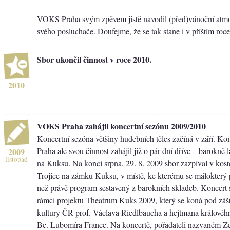
VOKS Praha svým zpěvem jistě navodil (před)vánoční atm
svého posluchače. Doufejme, že se tak stane i v příštím ro
Sbor ukončil činnost v roce 2010.
2010
VOKS Praha zahájil koncertní sezónu 2009/2010
Koncertní sezóna většiny hudebních těles začíná v září. 
Praha ale svou činnost zahájil již o pár dní dříve – barokn
2009
listopad
na Kuksu. Na konci srpna, 29. 8. 2009 sbor zazpíval v koste
Trojice na zámku Kuksu, v místě, ke kterému se málokterý
než právě program sestavený z barokních skladeb. Koncert 
rámci projektu Theatrum Kuks 2009, který se koná pod zášt
kultury ČR prof. Václava Riedlbaucha a hejtmana královéh
Bc. Lubomíra France. Na koncertě, pořadateli nazvaném Zel