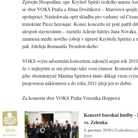
Zpívejte Hospodinu, upr. Kryštof Spirit) českého autora A
se sbor VOKS Praha a Jiřina Dvořáková – Marešová spojili
spolupráci. Následovala opět skladba pro varhany od César
tentokráte Piece heroique. Konec koncertu už poté patřil d
alespoň slavnostním – zaznělo Adeste fideles Jana Nováka, 
znamená medle nového (obojí v úpravě Kryštofa Spirita) a 
pak Alleluja Romualda Twardowskeho.
VOKS svým adventním koncertem zakončil nejen rok 2010,
že v nejlepším se má přestat) také svou činnost. Komorní 
jeho sbormistryně Martina Spiritová tímto děkují všem sv
projevenou náklonnost a do roku 2011 přejí jen to dobré.
Za komorní sbor VOKS Praha Veronika Hoppová
Koncert barokní hudby - 
vs. Zelenka
2010
4. prosinec 2010 |
Českésbory.cz
prosinec
život