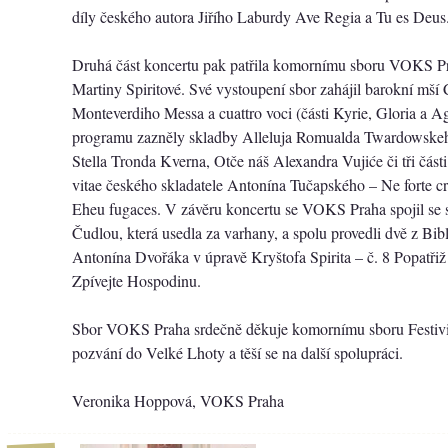
díly českého autora Jiřího Laburdy Ave Regia a Tu es Deus
Druhá část koncertu pak patřila komornímu sboru VOKS P
Martiny Spiritové. Své vystoupení sbor zahájil barokní mší 
Monteverdiho Messa a cuattro voci (části Kyrie, Gloria a A
programu zazněly skladby Alleluja Romualda Twardowske
Stella Tronda Kverna, Otče náš Alexandra Vujiće či tři čás
vitae českého skladatele Antonína Tučapského – Ne forte cr
Eheu fugaces. V závěru koncertu se VOKS Praha spojil se s
Čudlou, která usedla za varhany, a spolu provedli dvě z Bib
Antonína Dvořáka v úpravě Kryštofa Spirita – č. 8 Popatřiž
Zpívejte Hospodinu.
Sbor VOKS Praha srdečně děkuje komornímu sboru Festivi
pozvání do Velké Lhoty a těší se na další spolupráci.
Veronika Hoppová, VOKS Praha