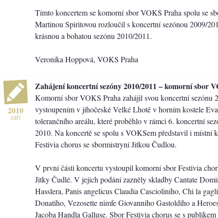
Tímto koncertem se komorní sbor VOKS Praha spolu se sb
Martinou Spiritovou rozloučil s koncertní sezónou 2009/2010 
krásnou a bohatou sezónu 2010/2011.
Veronika Hoppová, VOKS Praha
Zahájení koncertní sezóny 2010/2011 – komorní sbor
Komorní sbor VOKS Praha zahájil svou koncertní sezónu 2
vystoupením v jihočeské Velké Lhotě v horním kostele Ev
2010
září
tolerančního areálu, které proběhlo v rámci 6. koncertní s
2010. Na koncertě se spolu s VOKSem představil i místní 
Festivia chorus se sbormistryní Jitkou Čudlou.
V první části koncertu vystoupil komorní sbor Festivia ch
Jitky Čudlé. V jejich podání zazněly skladby Cantate Dom
Hasslera, Panis angelicus Claudia Cascioliniho, Chi la gagl
Donatiho, Vezosette nimfe Giovanniho Gastoldiho a Heroes,
Jacoba Handla Galluse. Sbor Festivia chorus se s publikem