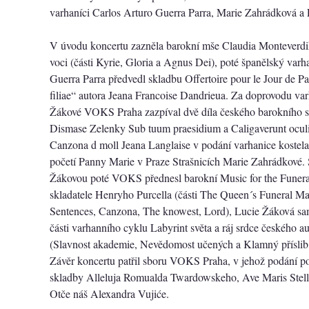
varhaníci Carlos Arturo Guerra Parra, Marie Zahrádková a
V úvodu koncertu zazněla barokní mše Claudia Monteverdi
voci (části Kyrie, Gloria a Agnus Dei), poté španělský varh
Guerra Parra předvedl skladbu Offertoire pour le Jour de Paq
filiae“ autora Jeana Francoise Dandrieua. Za doprovodu va
Žákové VOKS Praha zazpíval dvě díla českého barokního s
Dismase Zelenky Sub tuum praesidium a Caligaverunt oculi
Canzona d moll Jeana Langlaise v podání varhanice koste
početí Panny Marie v Praze Strašnicích Marie Zahrádkové. 
Žákovou poté VOKS přednesl barokní Music for the Funer
skladatele Henryho Purcella (části The Queen´s Funeral Ma
Sentences, Canzona, The knowest, Lord), Lucie Žáková sam
části varhanního cyklu Labyrint světa a ráj srdce českého a
(Slavnost akademie, Nevědomost učených a Klamný příslib 
Závěr koncertu patřil sboru VOKS Praha, v jehož podání pos
skladby Alleluja Romualda Twardowskeho, Ave Maris Stel
Otče náš Alexandra Vujiće.