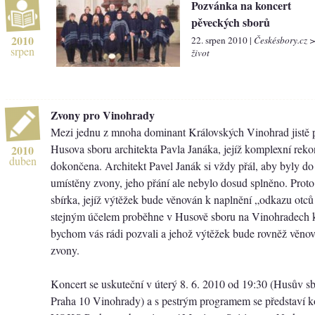
Pozvánka na koncert
pěveckých sborů
2010
22. srpen 2010 |
Českésbory.cz 
srpen
život
Zvony pro Vinohrady
Mezi jednu z mnoha dominant Královských Vinohrad jistě p
Husova sboru architekta Pavla Janáka, jejíž komplexní reko
2010
duben
dokončena. Architekt Pavel Janák si vždy přál, aby byly do
umístěny zvony, jeho přání ale nebylo dosud splněno. Proto
sbírka, jejíž výtěžek bude věnován k naplnění „odkazu otců
stejným účelem proběhne v Husově sboru na Vinohradech k
bychom vás rádi pozvali a jehož výtěžek bude rovněž věno
zvony.
Koncert se uskuteční v úterý 8. 6. 2010 od 19:30 (Husův s
Praha 10 Vinohrady) a s pestrým programem se představí 