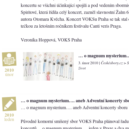
koncertu se všichni účinkující spojili a pod vedením sbormi
Spiritové, která řídila celý koncert, zazněl slavnostní Žalm 
autora Otomara Kvěcha. Koncert VOKSu Praha se tak stal 
tečkou za letošním ročníkem festivalu Canti veris Praga.
Veronika Hoppová, VOKS Praha
… o magnum mysterium
3. únor 2010 |
Českésbory.cz > 
život
2010
únor
… o magnum mysterium…. aneb Adventní koncerty s
… o magnum mysterium…. aneb Adventní koncerty sbor
2010
leden
Původně komorní smíšený sbor VOKS Praha plánoval řadu t
koncertů …o magnum mysterium…, jeden v Praze a dva mi