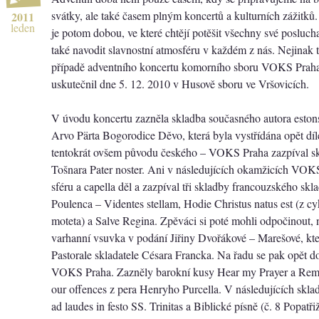
svátky, ale také časem plným koncertů a kulturních zážitků.
2011
leden
je potom dobou, ve které chtějí potěšit všechny své poslu
také navodit slavnostní atmosféru v každém z nás. Nejinak 
případě adventního koncertu komorního sboru VOKS Praha,
uskutečnil dne 5. 12. 2010 v Husově sboru ve Vršovicích.
V úvodu koncertu zazněla skladba současného autora esto
Arvo Pärta Bogorodice Děvo, která byla vystřídána opět díle
tentokrát ovšem původu českého – VOKS Praha zazpíval s
Tošnara Pater noster. Ani v následujících okamžicích VOK
sféru a capella děl a zazpíval tři skladby francouzského skl
Poulenca – Videntes stellam, Hodie Christus natus est (z c
moteta) a Salve Regina. Zpěváci si poté mohli odpočinout, n
varhanní vsuvka v podání Jiřiny Dvořákové – Marešové, kte
Pastorale skladatele Césara Francka. Na řadu se pak opět d
VOKS Praha. Zazněly barokní kusy Hear my Prayer a Rem
our offences z pera Henryho Purcella. V následujících sk
ad laudes in festo SS. Trinitas a Biblické písně (č. 8 Popatř