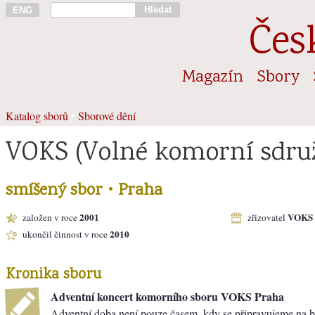
Hledat
ENG
Čes
Magazín
Sbory
Katalog sborů
•
Sborové dění
VOKS (Volné komorní sdru
smíšený sbor • Praha
2001
VOKS
založen v roce
zřizovatel
2010
ukončil činnost v roce
Kronika sboru
Adventní koncert komorního sboru VOKS Praha
Adventní doba není pouze časem, kdy se připravujeme na bl