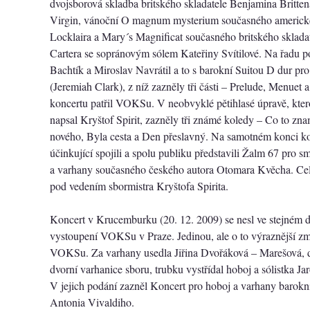
dvojsborová skladba britského skladatele Benjamina Britte
Virgin, vánoční O magnum mysterium současného americk
Locklaira a Mary´s Magnificat současného britského sklad
Cartera se sopránovým sólem Kateřiny Svítilové. Na řadu poté
Bachtík a Miroslav Navrátil a to s barokní Suitou D dur pr
(Jeremiah Clark), z níž zazněly tři části – Prelude, Menuet
koncertu patřil VOKSu. V neobvyklé pětihlasé úpravě, kt
napsal Kryštof Spirit, zazněly tři známé koledy – Co to z
nového, Byla cesta a Den přeslavný. Na samotném konci ko
účinkující spojili a spolu publiku představili Žalm 67 pro s
a varhany současného českého autora Otomara Kvěcha. Cel
pod vedením sbormistra Kryštofa Spirita.
Koncert v Krucemburku (20. 12. 2009) se nesl ve stejném 
vystoupení VOKSu v Praze. Jedinou, ale o to výraznější zm
VOKSu. Za varhany usedla Jiřina Dvořáková – Marešová, da
dvorní varhanice sboru, trubku vystřídal hoboj a sólistka Ja
V jejich podání zazněl Koncert pro hoboj a varhany barokn
Antonia Vivaldiho.