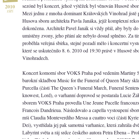
sezóně byl koncert, jehož výtěžek byl věnován Husově sbo
2010
září
Mezi jednu z mnoha dominant Královských Vinohrad jistě p
Husova sboru architekta Pavla Janáka, jejíž komplexní reko
dokončena. Architekt Pavel Janák si vždy přál, aby byly do
umístěny zvony, jeho přání ale nebylo dosud splněno. Za t
proběhla veřejná sbírka, stejné pozadí mělo i koncertní v
které se uskutečnilo 8. 6. 2010 od 19:30 právě v Husově sb
Vinohradech.
Koncert komorní sbor VOKS Praha pod vedením Martiny Spi
barokní skladbou Music for the Funeral of Queen Mary skl
Purcella (části The Queen´s Funeral March, Funeral Sente
knowest, Lord), o varhanní doprovod se postarala Lucie Žá
sborem VOKS Praha provedla Une Jeune Pucelle francouzs
Francois Dandrieua. Následovalo a capella vystoupení sboru
mši Claudia Monteverdiho Messa a cuattro voci (části Kyri
Dei), vystřídala jej pak samotná varhanice, která zahrála dv
Labyrint světa a ráj srdce českého autora Petra Ebena – Pr