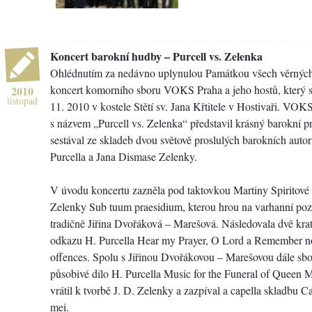
Koncert barokní hudby – Purcell vs. Zelenka
Ohlédnutím za nedávno uplynulou Památkou všech věrných
koncert komorního sboru VOKS Praha a jeho hostů, který s
2010
listopad
11. 2010 v kostele Stětí sv. Jana Křtitele v Hostivaři. VO
s názvem „Purcell vs. Zelenka“ představil krásný barokní p
sestával ze skladeb dvou světově proslulých barokních aut
Purcella a Jana Dismase Zelenky.
V úvodu koncertu zazněla pod taktovkou Martiny Spiritové 
Zelenky Sub tuum praesidium, kterou hrou na varhanní pozi
tradičně Jiřina Dvořáková – Marešová. Následovala dvě kratš
odkazu H. Purcella Hear my Prayer, O Lord a Remember no
offences. Spolu s Jiřinou Dvořákovou – Marešovou dále sbor
působivé dílo H. Purcella Music for the Funeral of Queen M
vrátil k tvorbě J. D. Zelenky a zazpíval a capella skladbu C
mei.