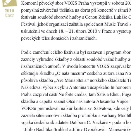
Komorní pěvecký sbor VOKS Praha vystoupil v sobotu 20.
pomyslná závěrečná třešinka na dortu při koncertě v rámci
2010
únor
festivalu soudobé sborové hudby s Cenou Zdeňka Lukáše Ca
Festival, jehož organizaci zaštítila společnost Music Travel
uskutečnil ve dnech 18. – 21. února 2010 v Praze a vystoup
pěveckých těles domácích i zahraničních.
Podle zaměření celého festivalu byl sestaven i program s
zazněly výhradně skladby z oblasti soudobé vážné hudby a 
i zahraničních autorů. V úvodu koncertu VOKS zazpíval krá
efektnější skladbu „O nata mecum“ českého autora Jana No
působivá skladba „Ave Maris Stella“ norského skladatele 
Následoval výběr z cyklu Antonína Tučapského In honore
Praha zazpíval části Ne forte credas, Iam Satis a Eheu, Fug
skladba a capella zazněl Otče naš autora Alexandra Vujiće.
VOKSu přemísťovali na kúr kostela sv. Salvátora, kde celý 
zazněla silně emotivní skladba pro trubku a varhany Modlit
vojáka českého skladatele Dalibora C. Vačkáře v podaní 
– Jiřího Bachtíka (trubka) a Jiřiny Dvořákové – Marešové (