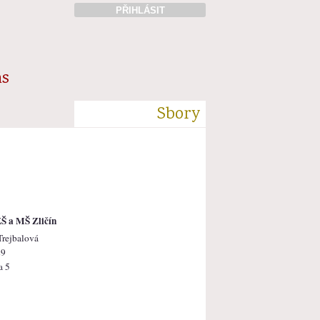
PŘIHLÁSIT
ás
Sbory
Š a MŠ Zličín
Trejbalová
29
a 5