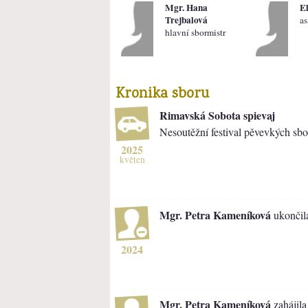
Mgr. Hana
El
Trejbalová
as
hlavní sbormistr
Kronika sboru
Rimavská Sobota spievaj
Nesoutěžní festival pěvevkých sbo
2025
květen
Mgr. Petra Kameníková
ukončila
2024
Mgr. Petra Kameníková
zahájila