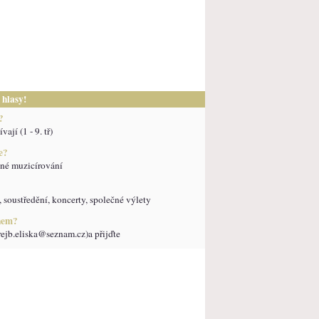
 hlasy!
?
vají (1 - 9. tř)
e?
čné muzicírování
, soustředění, koncerty, společné výlety
enem?
trejb.eliska@seznam.cz)a přijďte