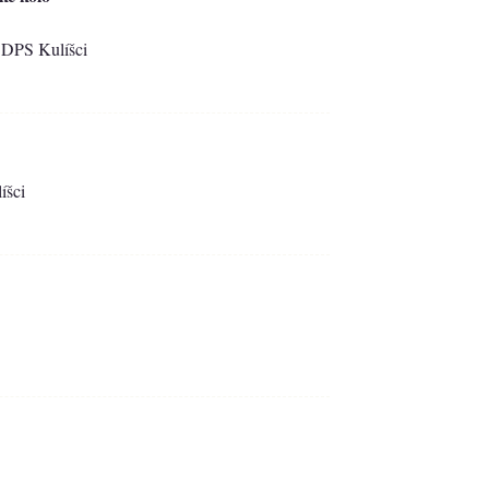
r DPS Kulíšci
íšci