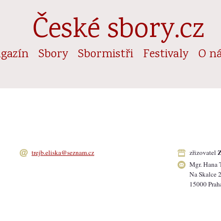
České sbory.cz
gazín
Sbory
Sbormistři
Festivaly
O n
Z
trejb.eliska@seznam.cz
zřizovatel
Mgr. Hana 
Na Skalce 
15000 Prah