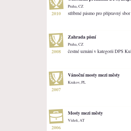
Praha, CZ
2010
stříbrné pásmo pro přípravný sbo
Zahrada písní
Praha, CZ
2008
čestné uznání v kategorii DPS Kul
Vánoční mosty mezi městy
Krakov, PL
2007
Mosty mezi městy
Vídeň, AT
2006