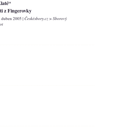
laté“
ti z Fingerovky
. duben 2005 |
Českésbory.cz > Sborový
ot