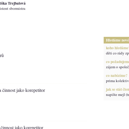
iška Trejbalová
istent sbormistra
Hledáme nové
koho hledáme
děti co rády zpí
rů
co požadujem
zájem o spole
co nabízíme?
prima kolektiv
jak se stát čl
 činnost jako korepetitor
napište mejl (
 činnost jako korepetitor