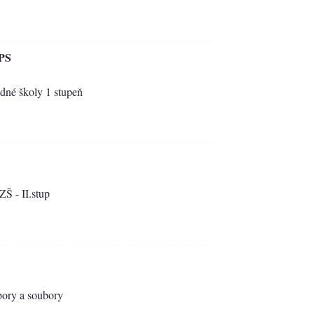
DPS
jedné školy 1 stupeň
ZŠ - II.stup
sbory a soubory