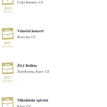
Český Krumlov, CZ
2019
březen
Vánoční koncert
Borovany, CZ
2017
prosinec
Živý Betlém
Zlatá Koruna, Kájov, CZ
2017
prosinec
Mikulášské zpívání
Kájov, CZ