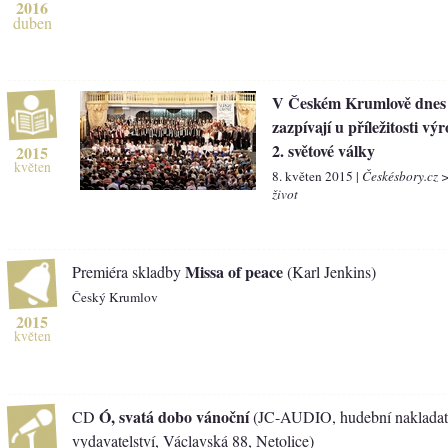
2016
duben
V Českém Krumlově dnes
zazpívají u příležitosti vý
2. světové války
2015
květen
8. květen 2015 |
Českésbory.cz 
život
Missa of peace
Premiéra skladby
(Karl Jenkins)
Český Krumlov
2015
květen
Ó, svatá dobo vánoční
CD
(JC-AUDIO, hudební nakladate
vydavatelství, Václavská 88, Netolice)