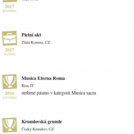
2017
prosinec
Pietní akt
Zlatá Koruna, CZ
2017
květen
Musica Eterna Roma
Řím, IT
2016
stríbrné pásmo v kategorii Musica sacra
červenec
Krumlovská grumle
Český Krumlov, CZ