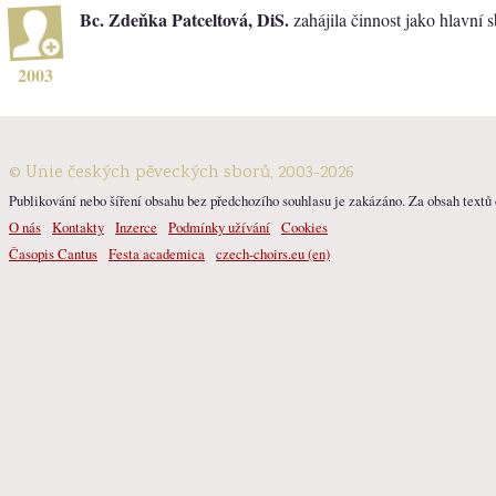
Bc. Zdeňka Patceltová, DiS.
zahájila činnost jako hlavní 
2003
© Unie českých pěveckých sborů, 2003-2026
Publikování nebo šíření obsahu bez předchozího souhlasu je zakázáno. Za obsah textů o
O nás
Kontakty
Inzerce
Podmínky užívání
Cookies
Časopis Cantus
Festa academica
czech-choirs.eu (en)