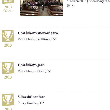
8. červen 2013 |
Českésbory.cz 
život
2013
červen
Dostálíkovo sborové jaro
Velká Lhota u Volfířova, CZ
2013
Dostálíkovo jaro
Velká Lhota u Dačic, CZ
2013
Vltavské cantare
Český Krumlov, CZ
2013