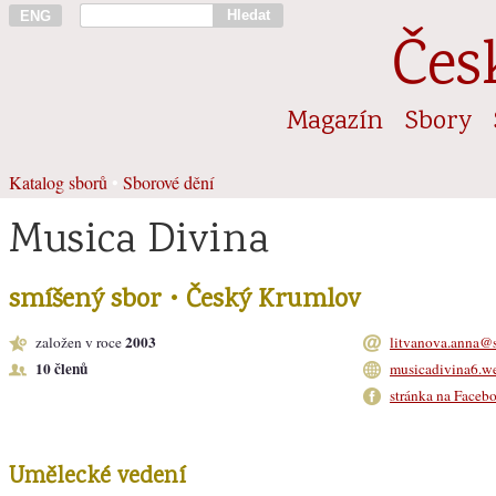
Hledat
ENG
Čes
Magazín
Sbory
Katalog sborů
•
Sborové dění
Musica Divina
smíšený sbor • Český Krumlov
2003
založen v roce
litvanova.anna@
10 členů
musicadivina6.w
stránka na Faceb
Umělecké vedení