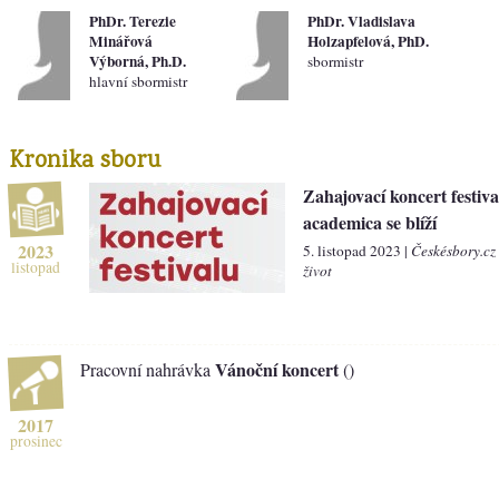
PhDr. Terezie
PhDr. Vladislava
Minářová
Holzapfelová, PhD.
Výborná, Ph.D.
sbormistr
hlavní sbormistr
Kronika sboru
Zahajovací koncert festiva
academica se blíží
2023
5. listopad 2023 |
Českésbory.cz
listopad
život
Vánoční koncert
Pracovní nahrávka
()
2017
prosinec