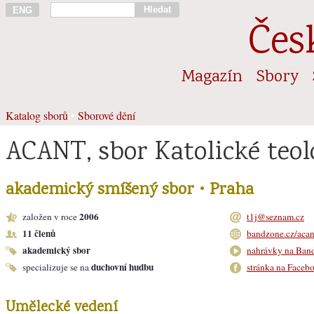
Hledat
ENG
Čes
Magazín
Sbory
Katalog sborů
•
Sborové dění
ACANT, sbor Katolické teol
akademický smíšený sbor • Praha
2006
založen v roce
t1j@seznam.cz
11 členů
bandzone.cz/acan
akademický sbor
nahrávky na Ban
duchovní hudbu
specializuje se na
stránka na Faceb
Umělecké vedení