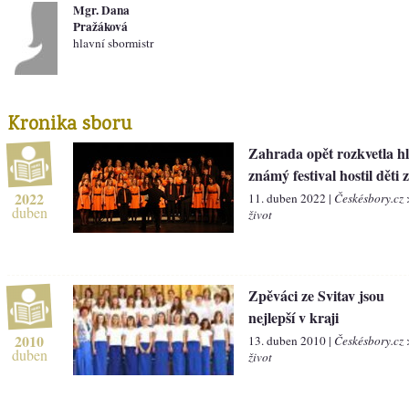
Mgr. Dana
Pražáková
hlavní sbormistr
Kronika sboru
Zahrada opět rozkvetla hla
známý festival hostil děti 
2022
11. duben 2022 |
Českésbory.cz
duben
život
Zpěváci ze Svitav jsou
nejlepší v kraji
2010
13. duben 2010 |
Českésbory.cz
duben
život