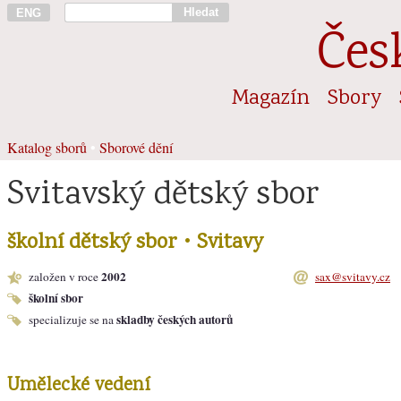
Hledat
ENG
Čes
Magazín
Sbory
Katalog sborů
•
Sborové dění
Svitavský dětský sbor
školní dětský sbor • Svitavy
2002
založen v roce
sax@svitavy.cz
školní sbor
skladby českých autorů
specializuje se na
Umělecké vedení