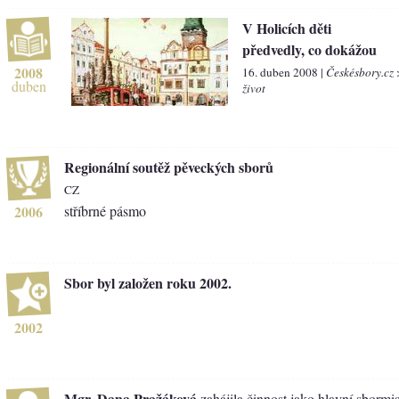
V Holicích děti
předvedly, co dokážou
2008
16. duben 2008 |
Českésbory.cz
duben
život
Regionální soutěž pěveckých sborů
CZ
2006
stříbrné pásmo
Sbor byl založen roku 2002.
2002
Mgr. Dana Pražáková
zahájila činnost jako hlavní sbormis