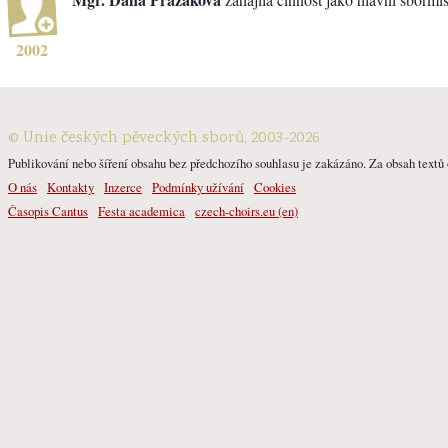
2002
© Unie českých pěveckých sborů, 2003-2026
Publikování nebo šíření obsahu bez předchozího souhlasu je zakázáno. Za obsah textů o
O nás
Kontakty
Inzerce
Podmínky užívání
Cookies
Časopis Cantus
Festa academica
czech-choirs.eu (en)