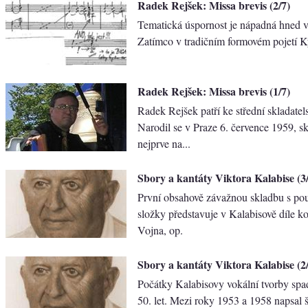
Radek Rejšek: Missa brevis (2/7)
Tematická úspornost je nápadná hned v 
Zatímco v tradičním formovém pojetí Ky
Radek Rejšek: Missa brevis (1/7)
Radek Rejšek patří ke střední skladatel
Narodil se v Praze 6. července 1959, s
nejprve na...
Sbory a kantáty Viktora Kalabise (3
První obsahově závažnou skladbu s pou
složky představuje v Kalabisově díle k
Vojna, op.
Sbory a kantáty Viktora Kalabise (2
Počátky Kalabisovy vokální tvorby spa
50. let. Mezi roky 1953 a 1958 napsal šes