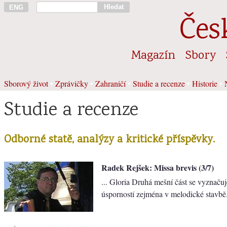
Hledat
ENG
Čes
Magazín
Sbory
Sborový život
•
Zprávičky
•
Zahraničí
•
Studie a recenze
•
Historie
•
Studie a recenze
Odborné statě, analýzy a kritické příspěvky.
Radek Rejšek: Missa brevis (3/7)
... Gloria Druhá mešní část se vyznaču
úsporností zejména v melodické stavbě