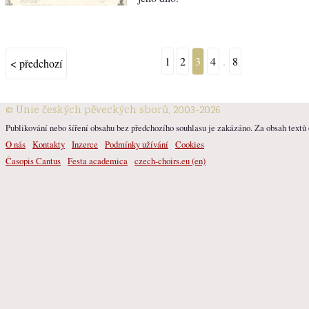
1
2
3
4
.
8
< předchozí
© Unie českých pěveckých sborů, 2003-2026
Publikování nebo šíření obsahu bez předchozího souhlasu je zakázáno. Za obsah textů o
O nás
Kontakty
Inzerce
Podmínky užívání
Cookies
Časopis Cantus
Festa academica
czech-choirs.eu (en)