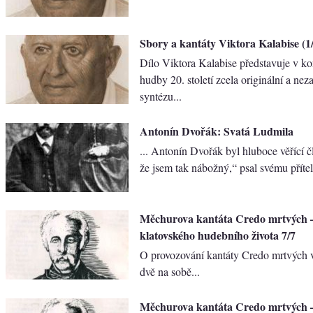
Sbory a kantáty Viktora Kalabise (1
Dílo Viktora Kalabise představuje v ko
hudby 20. století zcela originální a ne
syntézu...
Antonín Dvořák: Svatá Ludmila
... Antonín Dvořák byl hluboce věřící č
že jsem tak nábožný,“ psal svému příteli
Měchurova kantáta Credo mrtvých 
klatovského hudebního života 7/7
O provozování kantáty Credo mrtvých v
dvě na sobě...
Měchurova kantáta Credo mrtvých 