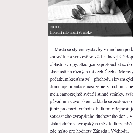
NULL
Hudební informační středisko
Města se stylem výstavby v mnohém podo
sousedů, na venkově se však i dnes ještě do
oblasti Evropy. Stačí jen zaposlouchat se d
slavností na různých místech Čech a Moravy. 
počátkům křesťanství – příchodu slovanskýc
dominuje orientace naší země západním směr
měla samozřejmě světlé i stinné stránky, avš
původním slovanském základě se zasloužilo o
jimiž prochází, vnímána kulturní veřejností j
současného evropského duchovního dění. Vžd
stala jedním z evropských měst kultury, přič
zde místo pro hodnoty Západu i Východu.