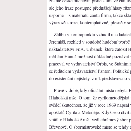
známé české duchovní písně s tím, že cantus
ale jeho fráze postupně přednášejí hlasy růz
úsporně – z materiálu cantu firmu, takže skla
výrazově stroze, kontemplativně, přesně v s
Zálibu v kontrapunktu vzbudil u skladate
Jeremiáš, rozhled v soudobé hudební tvorbě
nakladatelství Fr.A. Urbánek, které založi
měl Jan Hanuš možnost důkladně poznávat v
pracoval ve vydavatelství Orbis, ve Státním n
se ředitelem vydavatelství Panton. Politic
do existenční nejistoty, z níž představovalo
Právě v době, kdy oficiální místa nebyla
Hlaholská mše. O tom, že cyrilometodějská 
svědčí skutečnost, že již v roce 1969 napsa
apoštolů Cyrila a Metoděje. Když se o čtvrt 
vrátil v Hlaholské mši, vedl chrámový sbor p
Břevnově. O sbormistrovské místo se tehdy 