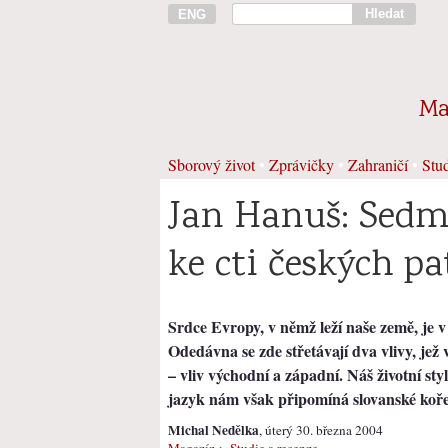
Hledat
ENG
Ma
Sborový život
•
Zprávičky
•
Zahraničí
•
Stud
Jan Hanuš: Sedm
ke cti českých pa
Srdce Evropy, v němž leží naše země, je 
Odedávna se zde střetávají dva vlivy, jež
– vliv východní a západní. Náš životní styl
jazyk nám však připomíná slovanské koř
Michal Nedělka
, úterý 30. března 2004
Magazín
>
Studie a recenze