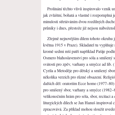
Prolínání těchto vlivů inspirovalo vznik u
jak zvláštní, bohatá a vlastně i rozporuplná
minulosti střetáváním dvou rozdílných duc
průniky i dnes, přestože již nejsou nábožens
Zřejmě nejnovějším dílem tohoto okruhu 
května 1915 v Praze). Skladatel tu vyplňuje 
kromě sedmi mší patří například Pašije pod
Osmero blahoslavenství pro sóla a smíšený s
svátosti pro zpěv, varhany a smyčce ad lib. 
Cyrila a Metoděje pro dětský a smíšený sbor 
několika verzích pro různé obsazení. Religi
dalších děl: oratoriím Ecce homo (1977–80) 
pro smíšený sbor, varhany a smyčce (1982–8
velikonočním hrám pro sóla, sbor, recitaci
liturgických dílech se Jan Hanuš inspiroval 
zpracovává. Za příklad mohou sloužit uvedená