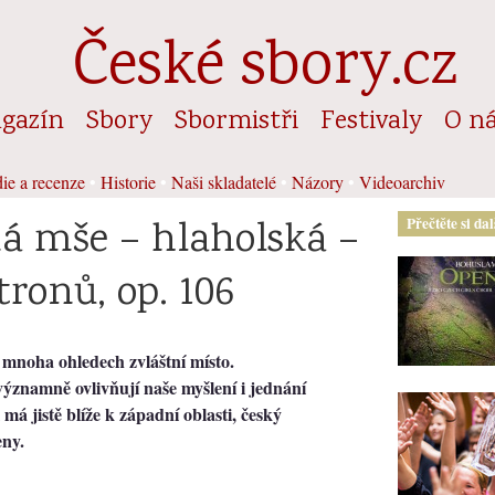
České sbory.cz
gazín
Sbory
Sbormistři
Festivaly
O n
ie a recenze
•
Historie
•
Naši skladatelé
•
Názory
•
Videoarchiv
á mše – hlaholská –
Přečtěte si da
tronů, op. 106
v mnoha ohledech zvláštní místo.
 významně ovlivňují naše myšlení i jednání
 má jistě blíže k západní oblasti, český
eny.