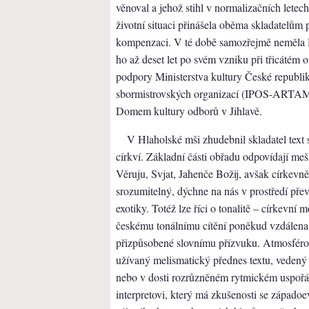
věnoval a jehož stihl v normalizačních letec
životní situaci přinášela oběma skladatelům
kompenzaci. V té době samozřejmě neměla H
ho až deset let po svém vzniku při třicátém 
podpory Ministerstva kultury České republik
sbormistrovských organizací (IPOS-ARTAM
Domem kultury odborů v Jihlavě.
V Hlaholské mši zhudebnil skladatel text 
církví. Základní části obřadu odpovídají me
Věruju, Svjat, Jahenče Božij, avšak církevn
srozumitelný, dýchne na nás v prostředí přev
exotiky. Totéž lze říci o tonalitě – církevní
českému tonálnímu cítění poněkud vzdálena
přizpůsobené slovnímu přízvuku. Atmosféro
užívaný melismatický přednes textu, vedený
nebo v dosti rozrůzněném rytmickém uspořád
interpretovi, který má zkušenosti se západ