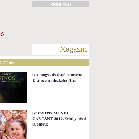
PŘIHLÁSIT
ás
Magazín
lší články
Openings - úspěšná nahrávka
Královehradeckého Jitra
Grand Prix MUNDI
CANTANT 2019, Svátky písní
Olomouc