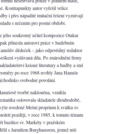
 firmus nesetrvává pouze v jediném hlase,
né. Kontrapunkty autor vyřešil velice
dby i přes nápadité imitační řešení vyznívají
ouladu s určením pro postní období.
le jeho soukromý učitel kompozice Otakar
 pak přinesla autorovi práce v hudebním
l Hanušův dědeček – jako odpovědný redaktor
eškerá vydávaná díla. Po znárodnění firmy
akladatelství krásné literatury a hudby a stal
ké poměry po roce 1968 uvrhly Jana Hanuše
 východisko svobodné povolání.
 Hanušově tvorbě nakloněna, vznikla
tematika oslovovala skladatele dlouhodobě,
l výše uvedené Mešní proprium k svátku sv.
století později, v roce 1985, k tomuto tématu
ři bazilice sv. Markéty v pražském
dělil s Jarmilem Burghausrem, jemuž mši