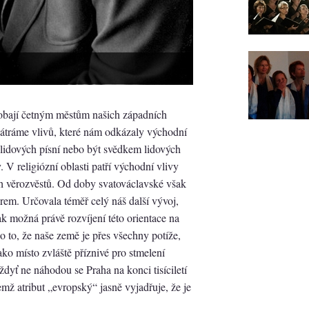
bají četným městům našich západních
pátráme vlivů, které nám odkázaly východní
o lidových písní nebo být svědkem lidových
V religiózní oblasti patří východní vlivy
h věrozvěstů. Od doby svatováclavské však
em. Určovala téměř celý náš další vývoj,
ak možná právě rozvíjení této orientace na
 to, že naše země je přes všechny potíže,
ako místo zvláště příznivé pro stmelení
yť ne náhodou se Praha na konci tisíciletí
emž atribut „evropský“ jasně vyjadřuje, že je