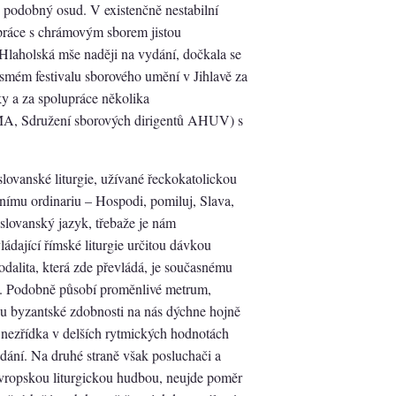
h podobný osud. V existenčně nestabilní
 práce s chrámovým sborem jistou
laholská mše naději na vydání, dočkala se
osmém festivalu sborového umění v Jihlavě za
y a za spolupráce několika
A, Sdružení sborových dirigentů AHUV) s
slovanské liturgie, užívané řeckokatolickou
šnímu ordinariu – Hospodi, pomiluj, Slava,
ěslovanský jazyk, třebaže je nám
ládající římské liturgie určitou dávkou
 modalita, která zde převládá, je současnému
. Podobně působí proměnlivé metrum,
u byzantské zdobnosti na nás dýchne hojně
 nezřídka v delších rytmických hodnotách
ání. Na druhé straně však posluchači a
oevropskou liturgickou hudbou, neujde poměr