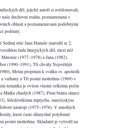
měleckých děl, jejichž autoři si uvědomovali,
 je naše duchovní realita, poznamenaná v
hovních oblastí a poznamenávaná podobnými
ké podstaty.
je Sedmá mše Jana Hanuše (narodil se 2.
rozsáhlou řadu liturgických děl, mezi něž
le Matouše (1977–1978) a Jana (1982),
bor (1990–1991), Tři chvály Nejsvětější
(1980), Mešní proprium k svátku sv. apoštolů
a varhany a Tři postní mottettina (1969) v
ózní tematika je ovšem vlastní velkému počtu
a Matka chudých (1987), Písni bratra slunce
3), Středověkému triptychu, staročeským
 a dobové nástroje (1975–1976). V mnohých
chorály, které často důmyslně polyfonně
 postní mottettina. Skladatel je vytvořil na