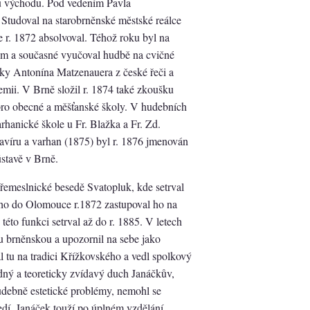
u východu. Pod vedením Pavla
 Studoval na starobrněnské městské reálce
e r. 1872 absolvoval. Téhož roku byl na
m a současné vyučoval hudbě na cvičné
ky Antonína Matzenauera z české řeči a
emii. V Brně složil r. 1874 také zkoušku
 pro obecné a měšťanské školy. V hudebních
rhanické škole u Fr. Blažka a Fr. Zd.
avíru a varhan (1875) byl r. 1876 jmenován
stavě v Brně.
 řemeslnické besedě Svatopluk, kde setrval
ého do Olomouce r.1872 zastupoval ho na
této funkci setrval až do r. 1885. V letech
u brněnskou a upozornil na sebe jako
 tu na tradici Křížkovského a vedl spolkový
ný a teoreticky zvídavý duch Janáčkův,
udebně estetické problémy, nemohl se
edí. Janáček touží po úplném vzdělání