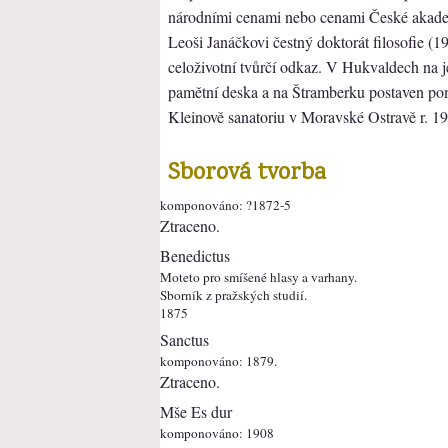
národními cenami nebo cenami České akadem
Leoši Janáčkovi čestný doktorát filosofie (1
celoživotní tvůrčí odkaz. V Hukvaldech na
pamětní deska a na Štramberku postaven po
Kleinově sanatoriu v Moravské Ostravě r. 1
Sborová tvorba
komponováno: ?1872-5
Ztraceno.
Benedictus
Moteto pro smíšené hlasy a varhany.
Sborník z pražských studií.
1875
Sanctus
komponováno: 1879.
Ztraceno.
Mše Es dur
komponováno: 1908