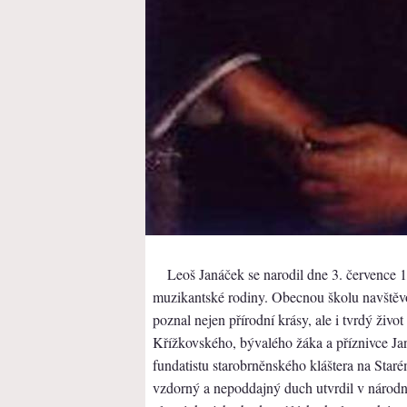
Leoš Janáček se narodil dne 3. července 
muzikantské rodiny. Obecnou školu navštěvo
poznal nejen přírodní krásy, ale i tvrdý živo
Křížkovského, bývalého žáka a příznivce Janá
fundatistu starobrněnského kláštera na Star
vzdorný a nepoddajný duch utvrdil v národn