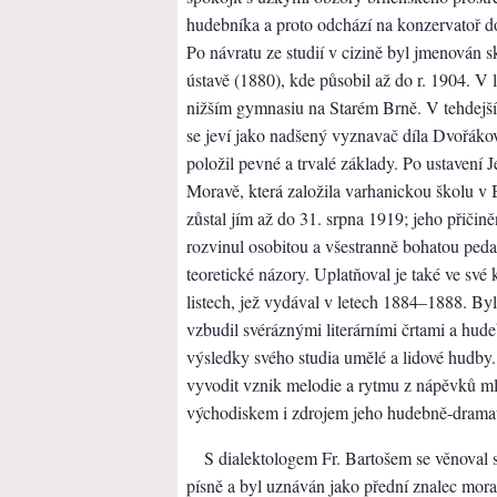
hudebníka a proto odchází na konzervatoř 
Po návratu ze studií v cizině byl jmenován
ústavě (1880), kde působil až do r. 1904. V
nižším gymnasiu na Starém Brně. V tehdejší 
se jeví jako nadšený vyznavač díla Dvořák
položil pevné a trvalé základy. Po ustavení 
Moravě, která založila varhanickou školu v 
zůstal jím až do 31. srpna 1919; jeho přiči
rozvinul osobitou a všestranně bohatou pedag
teoretické názory. Uplatňoval je také ve své
listech, jež vydával v letech 1884–1888. Byl
vzbudil svéráznými literárními črtami a hude
výsledky svého studia umělé a lidové hudby. 
vyvodit vznik melodie a rytmu z nápěvků ml
východiskem i zdrojem jeho hudebně-dramat
S dialektologem Fr. Bartošem se věnoval 
písně a byl uznáván jako přední znalec mor