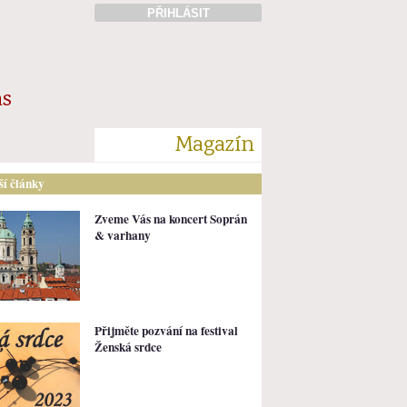
PŘIHLÁSIT
ás
Magazín
lší články
Zveme Vás na koncert Soprán
& varhany
Přijměte pozvání na festival
Ženská srdce