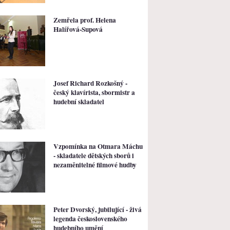
Zemřela prof. Helena
Halířová-Supová
Josef Richard Rozkošný -
český klavírista, sbormistr a
hudební skladatel
Vzpomínka na Otmara Máchu
- skladatele dětských sborů i
nezaměnitelné filmové hudby
Peter Dvorský, jubilující - živá
legenda československého
hudebního umění