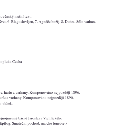
slověnský mešní text.
Svet, 6. Blagoslovljen, 7. Agněče božij, 8. Dohra. Sólo varhan.
atopluka Čecha
roje, harfu a varhany. Komponováno nejpozději 1896.
, harfu a varhany. Komponováno nejpozději 1896.
Janáček.
 stejnojmenné básně Jaroslava Vrchlického
. Epilog. Smuteční pochod, marche funebre.)