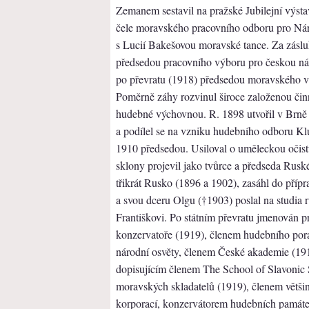
Zemanem sestavil na pražské Jubilejní výstav
čele moravského pracovního odboru pro Nár
s Lucií Bakešovou moravské tance. Za záslu
předsedou pracovního výboru pro českou nár
po převratu (1918) předsedou moravského vý
Poměrně záhy rozvinul široce založenou čin
hudebné výchovnou. R. 1898 utvořil v Brně
a podílel se na vzniku hudebního odboru Klu
1910 předsedou. Usiloval o uměleckou očist
sklony projevil jako tvůrce a předseda Ruské
třikrát Rusko (1896 a 1902), zasáhl do příp
a svou dceru Olgu (†1903) poslal na studia 
Františkovi. Po státním převratu jmenován p
konzervatoře (1919), členem hudebního porad
národní osvěty, členem České akademie (19
dopisujícím členem The School of Slavonic
moravských skladatelů (1919), členem větš
korporací, konzervátorem hudebních památek 