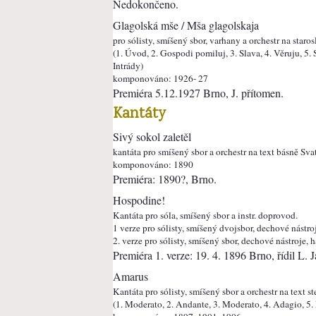
Nedokončeno.
Glagolská mše / Mša glagolskaja
pro sólisty, smíšený sbor, varhany a orchestr na staro
(1. Úvod, 2. Gospodi pomiluj, 3. Slava, 4. Věruju, 5. 
Intrády)
komponováno: 1926- 27
Premiéra 5.12.1927 Brno, J. přítomen.
Kantáty
Sivý sokol zaletěl
kantáta pro smíšený sbor a orchestr na text básně Sv
komponováno: 1890
Premiéra: 1890?, Brno.
Hospodine!
Kantáta pro sóla, smíšený sbor a instr. doprovod.
1 verze pro sólisty, smíšený dvojsbor, dechové nást
2. verze pro sólisty, smíšený sbor, dechové nástroje
Premiéra 1. verze: 19. 4. 1896 Brno, řídil L. 
Amarus
Kantáta pro sólisty, smíšený sbor a orchestr na text
(1. Moderato, 2. Andante, 3. Moderato, 4. Adagio, 5