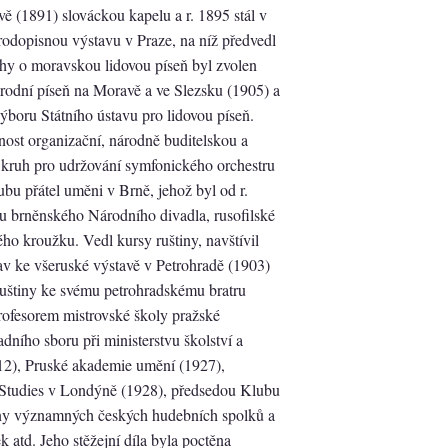
ě (1891) slováckou kapelu a r. 1895 stál v
odopisnou výstavu v Praze, na níž předvedl
hy o moravskou lidovou píseň byl zvolen
odní píseň na Moravě a ve Slezsku (1905) a
boru Státního ústavu pro lidovou píseň.
nost organizační, národně buditelskou a
 kruh pro udržování symfonického orchestru
bu přátel uměni v Brně, jehož byl od r.
u brněnského Národního divadla, rusofilské
ho kroužku. Vedl kursy ruštiny, navštívil
rav ke všeruské výstavě v Petrohradě (1903)
ruštiny ke svému petrohradskému bratru
rofesorem mistrovské školy pražské
ního sboru při ministerstvu školství a
12), Pruské akademie umění (1927),
 Studies v Londýně (1928), předsedou Klubu
iny významných českých hudebních spolků a
atd. Jeho stěžejní díla byla poctěna