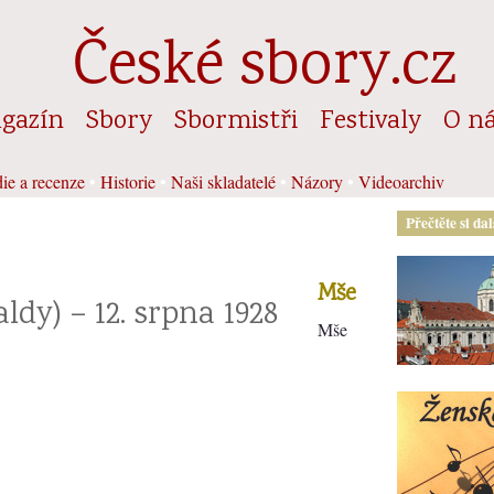
České sbory.cz
gazín
Sbory
Sbormistři
Festivaly
O n
ie a recenze
•
Historie
•
Naši skladatelé
•
Názory
•
Videoarchiv
Přečtěte si da
Mše
ldy) – 12. srpna 1928
Mše