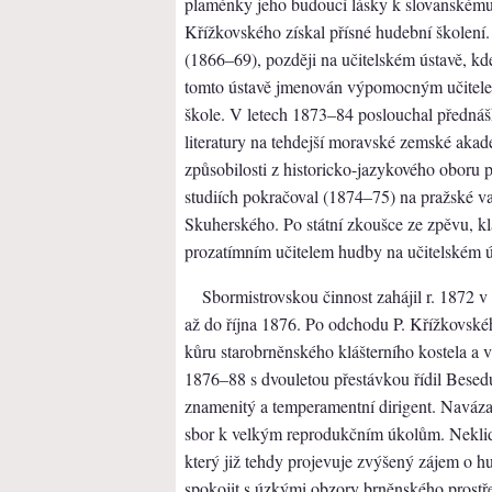
plaménky jeho budoucí lásky k slovanském
Křížkovského získal přísné hudební školení.
(1866–69), později na učitelském ústavě, kd
tomto ústavě jmenován výpomocným učitele
škole. V letech 1873–84 poslouchal přednáš
literatury na tehdejší moravské zemské akad
způsobilosti z historicko-jazykového oboru
studiích pokračoval (1874–75) na pražské va
Skuherského. Po státní zkoušce ze zpěvu, kl
prozatímním učitelem hudby na učitelském ú
Sbormistrovskou činnost zahájil r. 1872 v
až do října 1876. Po odchodu P. Křížkovsk
kůru starobrněnského klášterního kostela a v 
1876–88 s dvouletou přestávkou řídil Besed
znamenitý a temperamentní dirigent. Navázal
sbor k velkým reprodukčním úkolům. Neklid
který již tehdy projevuje zvýšený zájem o h
spokojit s úzkými obzory brněnského prostř