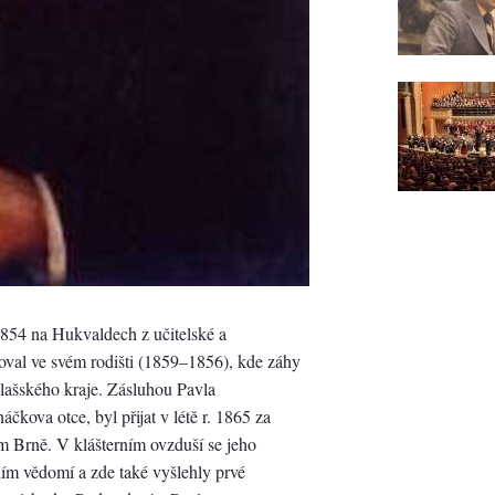
1854 na Hukvaldech z učitelské a
val ve svém rodišti (1859–1856), kde záhy
t lašského kraje. Zásluhou Pavla
čkova otce, byl přijat v létě r. 1865 za
ém Brně. V klášterním ovzduší se jeho
ím vědomí a zde také vyšlehly prvé