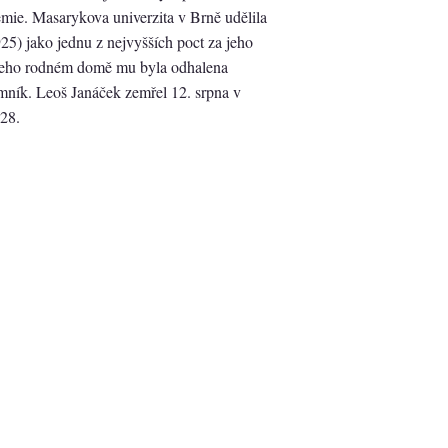
ie. Masarykova univerzita v Brně udělila
925) jako jednu z nejvyšších poct za jeho
 jeho rodném domě mu byla odhalena
mník. Leoš Janáček zemřel 12. srpna v
928.