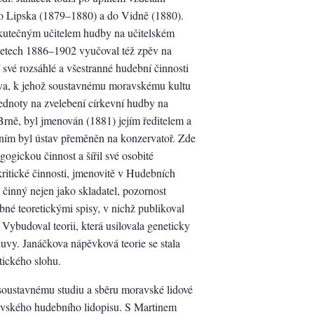
do Lipska (1879–1880) a do Vidně (1880).
 skutečným učitelem hudby na učitelském
 letech 1886–1902 vyučoval též zpěv na
své rozsáhlé a všestranné hudební činnosti
ova, k jehož soustavnému moravskému kultu
Jednoty na zvelebení církevní hudby na
Brně, byl jmenován (1881) jejím ředitelem a
něním byl ústav přeměněn na konzervatoř. Zde
ogickou činnost a šířil své osobité
 kritické činnosti, jmenovitě v Hudebních
 činný nejen jako skladatel, pozornost
bné teoretickými spisy, v nichž publikoval
Vybudoval teorii, která usilovala geneticky
uvy. Janáčkova nápěvková teorie se stala
ického slohu.
soustavnému studiu a sběru moravské lidové
avského hudebního lidopisu. S Martinem