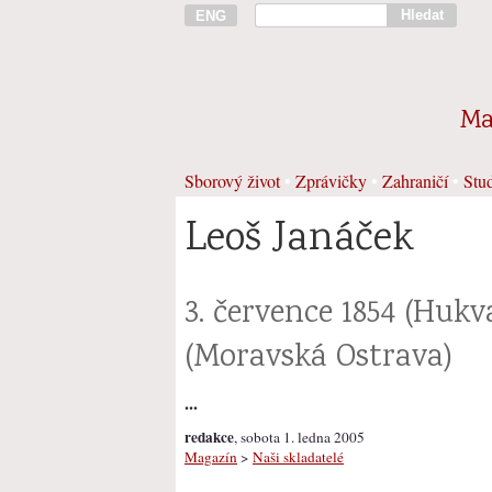
Hledat
ENG
Ma
Sborový život
•
Zprávičky
•
Zahraničí
•
Stud
Leoš Janáček
3. července 1854 (Hukva
(Moravská Ostrava)
...
redakce
, sobota 1. ledna 2005
Magazín
>
Naši skladatelé