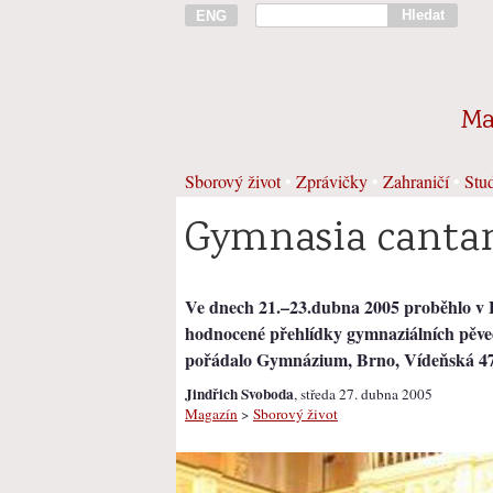
Hledat
ENG
Ma
Sborový život
•
Zprávičky
•
Zahraničí
•
Stud
Gymnasia cantan
Ve dnech 21.–23.dubna 2005 proběhlo v Br
hodnocené přehlídky gymnaziálních pěve
pořádalo Gymnázium, Brno, Vídeňská 47
Jindřich Svoboda
, středa 27. dubna 2005
Magazín
>
Sborový život