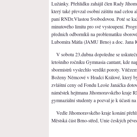
Lužánky. Přehlídku zahájil člen Rady Jihom
který také převzal osobní záštitu nad celou 
paní RNDr.Vlastou Svobodovou. Poté se každ
minutového limitu pro své vystoupení. Progr
předních odborníků na problematiku sborov
Lubomíra Mátla (JAMU Brno) a doc. Jana K
V sobotu 23.dubna dopoledne se uskuteč
letošního ročníku Gymnasia cantant, kde na
sbormistrů vyslechlo verdikt poroty. Vítě
Boženy Němcové v Hradci Králové, který by
zvláštní ceny od Fondu Leoše Janáčka doto
náměstek hejtmana Jihomoravského kraje RN
gymnaziální studenty a pozval je k účasti n
Vedle Jihomoravského kraje konání přehl
Městská část Brno-střed, Unie českých pěv