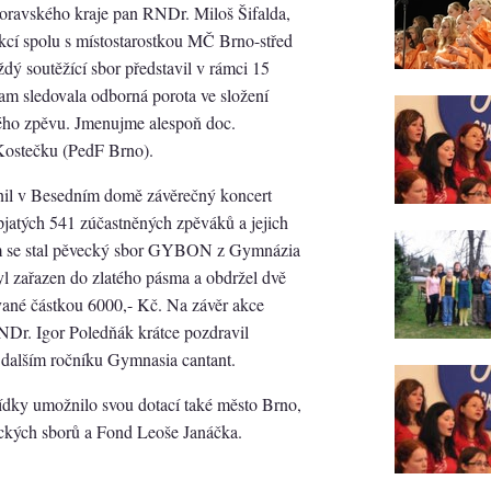
oravského kraje pan RNDr. Miloš Šifalda,
akcí spolu s místostarostkou MČ Brno-střed
ý soutěžící sbor představil v rámci 15
am sledovala odborná porota ve složení
ého zpěvu. Jmenujme alespoň doc.
ostečku (PedF Brno).
nil v Besedním domě závěrečný koncert
pjatých 541 zúčastněných zpěváků a jejich
zem se stal pěvecký sbor GYBON z Gymnázia
l zařazen do zlatého pásma a obdržel dvě
vané částkou 6000,- Kč. Na závěr akce
Dr. Igor Poledňák krátce pozdravil
a dalším ročníku Gymnasia cantant.
ídky umožnilo svou dotací také město Brno,
eckých sborů a Fond Leoše Janáčka.