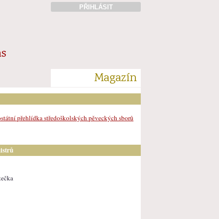
PŘIHLÁSIT
ás
Magazín
státní přehlídka středoškolských pěveckých sborů
istrů
tečka