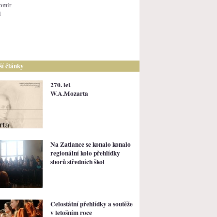
omír
l
lší články
270. let
W.A.Mozarta
Na Zatlance se konalo konalo
regionální kolo přehlídky
sborů středních škol
Celostátní přehlídky a soutěže
v letošním roce