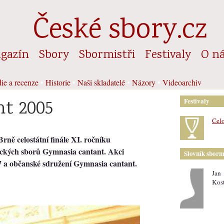
České sbory.cz
gazín
Sbory
Sbormistři
Festivaly
O n
ie a recenze
•
Historie
•
Naši skladatelé
•
Názory
•
Videoarchiv
t 2005
Festivaly
Celo
ně celostátní finále XI. ročníku
ckých sborů Gymnasia cantant. Akci
Slovník sborm
 a občanské sdružení Gymnasia cantant.
Jan
Kos