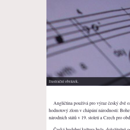
Ilustrační obrázek.
Angličtina používá pro výraz český dvě oz
hodnotový zlom v chápání národnosti: Bohem
národních států v 19. století a Czech pro ob
Česká hudební kultura byla, doložitelně 