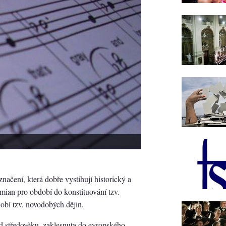
načení, která dobře vystihují historický a
ian pro období do konstituování tzv.
dobí tzv. novodobých dějin.
od středověku, zaklesnuta do evropského