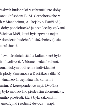
eských hudebníků v zahraničí této doby
Francii (působení B. M. Černohorského v
ích v Mannheimu, A. Rejchy v Paříži ad.).
 doby pobělohorské je první česky zpívaná
Václava Míči, která byla zpívána nejen
l z domácích hudebníků-služebnictva), ale
urní situaci.
tzv. národních států a kultur, které bylo
tivní tvořivosti. Vědomé hledání kořenů,
 romantickým obdivem k individualitě
ch plody Smetanova a Dvořákova díla. Z
y tématizován zejména náš kulturní i
zemím. Z korespondence např. Dvořáka
něj bylo motivováno především ekonomicky,
rního prostředí, která byla zákonitým
samozřejmě i rodinné důvody – např.