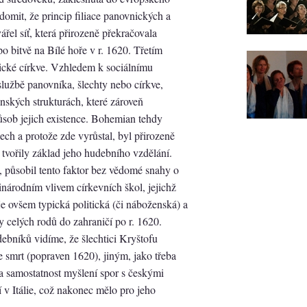
ědomit, že princip filiace panovnických a
el síť, která přirozeně překračovala
po bitvě na Bílé hoře v r. 1620. Třetím
cké církve. Vzhledem k sociálnímu
 službě panovníka, šlechty nebo církve,
ských strukturách, které zároveň
působ jejich existence. Bohemian tehdy
ch a protože zde vyrůstal, byl přirozeně
 tvořily základ jeho hudebního vzdělání.
 působil tento faktor bez vědomé snahy o
inárodním vlivem církevních škol, jejichž
e ovšem typická politická (či náboženská) a
 celých rodů do zahraničí po r. 1620.
debníků vidíme, že šlechtici Kryštofu
e smrt (popraven 1620), jiným, jako třeba
 samostatnost myšlení spor s českými
í v Itálie, což nakonec mělo pro jeho