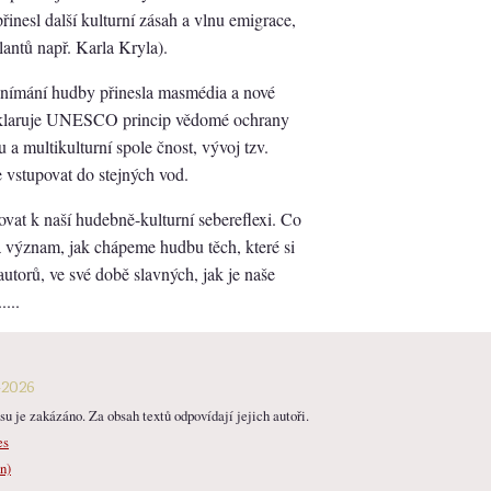
nesl další kulturní zásah a vlnu emigrace,
ilantů např. Karla Kryla).
 vnímání hudby přinesla masmédia a nové
 deklaruje UNESCO princip vědomé ochrany
u a multikulturní spole čnost, vývoj tzv.
 vstupovat do stejných vod.
at k naší hudebně-kulturní sebereflexi. Co
má význam, jak chápeme hudbu těch, které si
torů, ve své době slavných, jak je naše
...
-2026
u je zakázáno. Za obsah textů odpovídají jejich autoři.
es
n)