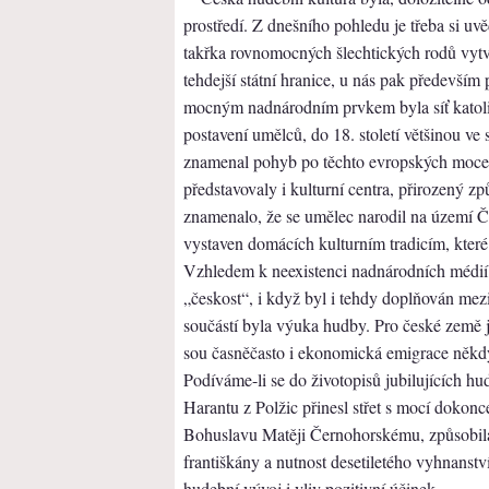
prostředí. Z dnešního pohledu je třeba si uv
takřka rovnomocných šlechtických rodů vytvář
tehdejší státní hranice, u nás pak především 
mocným nadnárodním prvkem byla síť katoli
postavení umělců, do 18. století většinou ve
znamenal pohyb po těchto evropských mocen
představovaly i kulturní centra, přirozený z
znamenalo, že se umělec narodil na území Če
vystaven domácích kulturním tradicím, které
Vzhledem k neexistenci nadnárodních médií,
„českost“, i když byl i tehdy doplňován mez
součástí byla výuka hudby. Pro české země j
sou časněčasto i ekonomická emigrace někdy
Podíváme-li se do životopisů jubilujících hu
Harantu z Polžic přinesl střet s mocí dokonc
Bohuslavu Matěji Černohorskému, způsobila
františkány a nutnost desetiletého vyhnanstv
hudební vývoj i vliv pozitivní účinek.