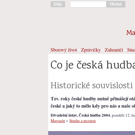
Hledat
ENG
Ma
Sborový život
•
Zprávičky
•
Zahraničí
•
Stud
Co je česká hudb
Historické souvislosti
Tzv. roky české hudby nutně přinášejí otá
české a jaký to mělo kdy pro nás a naše 
Divadelní ústav, Česká hudba 2004
, pondělí 12. l
Magazín
>
Studie a recenze