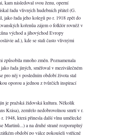
i, kam následoval svou ženu, operní
skal řadu vlivných hudebních přátel (G.
il, jako řada jeho kolegů po r. 1918 zpět do
slovanských kořenůa zájem o folklór rovněž v
íkůna východ a jihovýchod Evropy
slávie ad.), kde se stali často vlivnými
kami způsobila mnoho změn. Poznamenala
jako řada jiných, směřoval v meziválečném
e pro něj v posledním období života stal
ou oporou a jednou z tvůrčích inspirací
jin je pražská židovská kultura. Několik
s Krása), zemřelo nedobrovolnou smrtí v r.
 r. 1948, která přinesla další vlnu umělecké
se Martinů...) a na druhé straně rozporuplný
v krátkém období po válce pokoušeli vstřícně