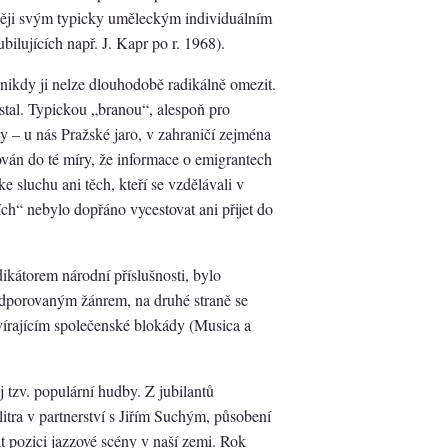
ději svým typicky uměleckým individuálním
ubilujících např. J. Kapr po r. 1968).
 nikdy ji nelze dlouhodobě radikálně omezit.
ustal. Typickou „branou“, alespoň pro
ly – u nás Pražské jaro, v zahraničí zejména
ován do té míry, že informace o emigrantech
 sluchu ani těch, kteří se vzdělávali v
h“ nebylo dopřáno vycestovat ani přijet do
ikátorem národní příslušnosti, bylo
podporovaným žánrem, na druhé straně se
otvírajícím společenské blokády (Musica a
j tzv. populární hudby. Z jubilantů
tra v partnerství s Jiřím Suchým, působení
t pozici jazzové scény v naší zemi. Rok