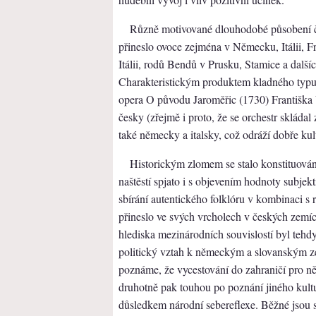
Různě motivované dlouhodobé působení č
přineslo ovoce zejména v Německu, Itálii, 
Itálii, rodů Bendů v Prusku, Stamice a dalš
Charakteristickým produktem kladného typu
opera O původu Jaroměřic (1730) Františka 
česky (zřejmě i proto, že se orchestr skláda
také německy a italsky, což odráží dobře kult
Historickým zlomem se stalo konstituování 
naštěstí spjato i s objevením hodnoty subjek
sbírání autentického folklóru v kombinaci s
přineslo ve svých vrcholech v českých zemí
hlediska mezinárodních souvislostí byl tehd
politický vztah k německým a slovanským 
poznáme, že vycestování do zahraničí pro 
druhotně pak touhou po poznání jiného kultu
důsledkem národní sebereflexe. Běžné jsou 