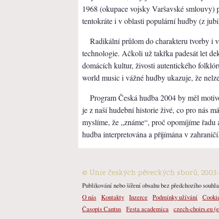
1968 (okupace vojsky Varšavské smlouvy) při
tentokráte i v oblasti populární hudby (z jub
Radikální průlom do charakteru tvorby i
technologie. Ačkoli už takřka padesát let
domácích kultur, živosti autentického folklór
world music i vážné hudby ukazuje, že nelze
Program Česká hudba 2004 by měl motivov
je z naší hudební historie živé, co pro nás 
myslíme, že „známe“, proč opomíjíme řadu au
hudba interpretována a přijímána v zahraničí..
© Unie českých pěveckých sborů, 2003
Publikování nebo šíření obsahu bez předchozího souhlas
O nás
Kontakty
Inzerce
Podmínky užívání
Cooki
Časopis Cantus
Festa academica
czech-choirs.eu (e