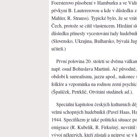
Foersterovo působení v Hamburku a ve Vídn
pěvkyni B. Lautererovou a kde v důsledku zí
Mahler, R. Strauss). Typické bylo, že se vrát
Čech, protože se cítil vlastencem. Hledání 
důsledku přinesly vycestování řady hudebn
(Slovensko, Ukrajina, Bulharsko, bývalá Jugo
učiteli.)
První polovina 20. století se dvěma vál
např. osud Bohuslava Martinů. Ač původně, 
období k surrealismu, jazzu apod., nakonec s
folklór a vzpomínka na rodnou zemi psychick
(Špalíček, Petrklíč, Otvírání studánek ad.).
Speciální kapitolou českých kulturních dě
velmi schopných hudebníků (Pavel Haas, Han
1944. Specifikem je také politická situace po
emigrace (R. Kubelík, R. Firkušný, nevrátil 
vývoj některých, kteří zůstali a nejprve se 