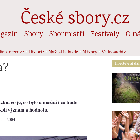
České sbory.cz
gazín
Sbory
Sbormistři
Festivaly
O n
ie a recenze
•
Historie
•
Naši skladatelé
•
Názory
•
Videoarchiv
a?
Přečtěte si da
zku, co je, co bylo a možná i co bude
okolí význam a hodnotu.
edna 2004