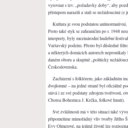
vyrovnat s tzv. „požadavky doby“, aby poz
přístupem narazili a stali se nežádoucími (z j
Kultura je svou podstatou antinormativní,
Proto také styk se zahraničím po r. 1948 ne
interprety, byly mezinárodní hudební festiva
Varšavský podzim. Přesto byl důsledně filtr
a některých domácích autorech nepronikaly ke
daném oboru a skupině „politicky nežádoucíc
Československa.
Zacházení s folklórem, jako základním ind
dvojlomné – na jedné straně byl oficiálně 
stává i ze své podstaty zdrojem tvořivosti, 
Chorea Bohemica J. Krčka, folkové hnutí).
Své zvláštnosti má v této situaci také vývo
připomeňme mimořádný vliv tvorby Jiřího Šli
Evy Olmerové, na jejímž životě lze rozpozna