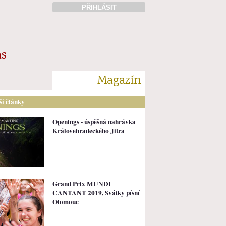
PŘIHLÁSIT
ás
Magazín
lší články
Openings - úspěšná nahrávka
Královehradeckého Jitra
Grand Prix MUNDI
CANTANT 2019, Svátky písní
Olomouc