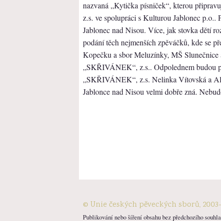
nazvaná „Kytička písniček“, kterou připr
z.s. ve spolupráci s Kulturou Jablonec p.o.. 
Jablonec nad Nisou. Více, jak stovka dětí ro
podání těch nejmenších zpěváčků, kde se př
Kopečku a sbor Meluzínky, MŠ Slunečnice a 
„SKŘIVÁNEK“, z.s.. Odpolednem budou pr
„SKŘIVÁNEK“, z.s. Nelinka Vítovská a Alink
Jablonce nad Nisou velmi dobře zná. Nebudou
© Unie českých pěveckých sborů, 2003
Publikování nebo šíření obsahu bez předchozího souhlas