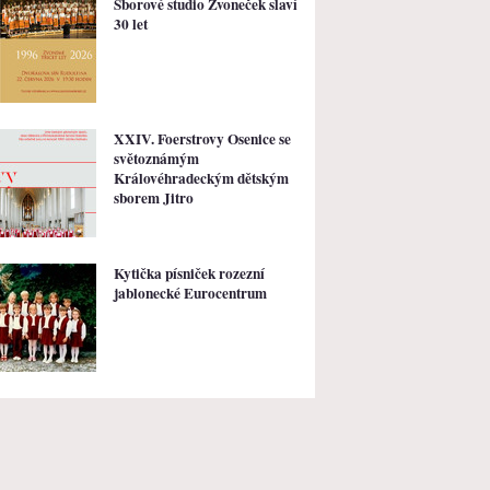
Sborové studio Zvoneček slaví
30 let
XXIV. Foerstrovy Osenice se
světoznámým
Královéhradeckým dětským
sborem Jitro
Kytička písniček rozezní
jablonecké Eurocentrum