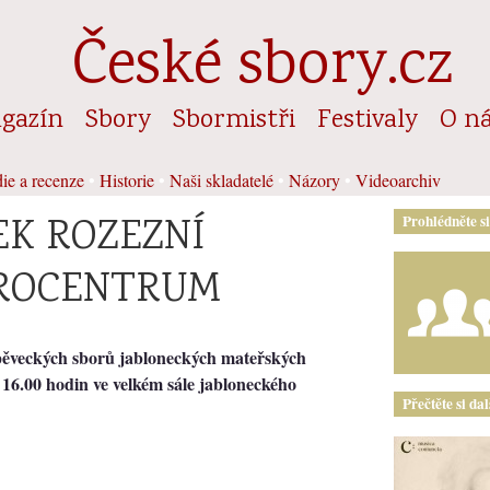
České sbory.cz
gazín
Sbory
Sbormistři
Festivaly
O n
ie a recenze
•
Historie
•
Naši skladatelé
•
Názory
•
Videoarchiv
EK ROZEZNÍ
Prohlédněte s
UROCENTRUM
pěveckých sborů jabloneckých mateřských
d 16.00 hodin ve velkém sále jabloneckého
Přečtěte si da