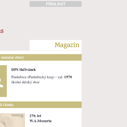
PŘIHLÁSIT
ás
Magazín
i zmíněné sbory
DPS Skřivánek
1970
Pardubice (Pardubický kraj) – zal.
školní dětský sbor
lší články
270. let
W.A.Mozarta