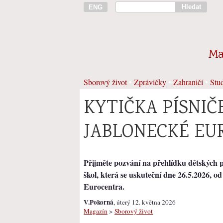
Hledat
ENG
Ma
Sborový život
•
Zprávičky
•
Zahraničí
•
Stud
KYTIČKA PÍSNIČ
JABLONECKÉ E
Přijměte pozvání na přehlídku dětských 
škol, která se uskuteční dne 26.5.2026, o
Eurocentra.
V.Pokorná
, úterý 12. května 2026
Magazín
>
Sborový život