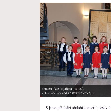
koncert akce "Kytička písniček"
archiv pořadatele
/ DPS "SKŘIVÁNEK", z.s.
S jarem přichází období koncertů, festivalů