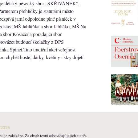
avuje dětský pěvecký sbor „SKŘIVÁNEK“,
Partnerem přehlídky je statutární město
zezpívá jarní odpoledne plné písniček v
edstaví MŠ Jablůňka a sbor Jablíčko, MŠ Na
sbor Kosáčci a pořádající sbor
ovázet budoucí školačky z DPS
a Spinei.Tuto tradiční akci veřejnost
 chybět hosté, dárky, květiny i slzy dojetí.
-2026
u je zakázáno. Za obsah textů odpovídají jejich autoři.