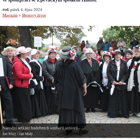
red
, pátek 4. října 2024
Magazín
>
Sborový život
Národní setkání hudebních souborů seniorů
Jan Malý
/ Jan Malý