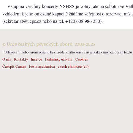
Vstup na všechny koncerty NSHSS je volný, ale na sobotní ve Vel
vzhledem k jeho omezené kapacitě žádáme veřejnost o rezervaci míst
(sekretariat@ucps.cz nebo na tel. +420 608 986 230).
© Unie českých pěveckých sborů, 2003-2026
Publikování nebo šíření obsahu bez předchozího souhlasu je zakázáno. Za obsah textů o
O nás
Kontakty
Inzerce
Podmínky užívání
Cookies
Časopis Cantus
Festa academica
czech-choirs.eu (en)