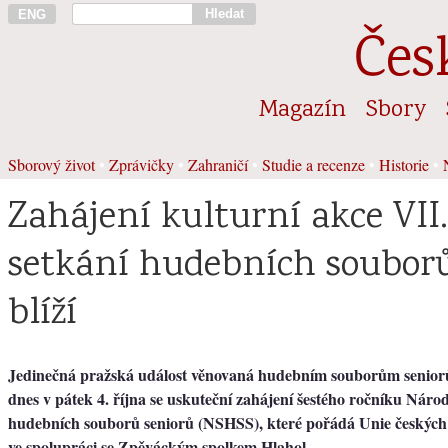
Hledat
ENG
Čes
Magazín
Sbory
Sborový život
•
Zprávičky
•
Zahraničí
•
Studie a recenze
•
Historie
•
Zahájení kulturní akce VII
setkání hudebních souborů
blíží
Jedinečná pražská událost věnovaná hudebním souborům seniorů
dnes v pátek 4. října se uskuteční zahájení šestého ročníku Náro
hudebních souborů seniorů (NSHSS), které pořádá Unie českých
ve spolupráci se Zpěváckým spolkem Hlahol.