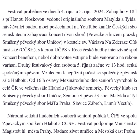
Festival proběhne ve dnech 4. října a 5. října 2024. Zahájí ho v 18
s pí Hanou Noskovou, vedoucí originálního souboru Matylda a Tylda z
návštěvníci budou moci poslechnout na YouTube kanále Českých sb
se uskuteční zahajovací koncert dvou sborů (Pěvecké sdružení pražský
Smíšený pěvecký sbor Uničov) v kostele sv. Václava Na Zderaze Cír
husitské (CČSH), s kterou UČPS v Roce české hudby intenzívně spol
koncert benefiční, neboť dobrovolné vstupné bude věnováno na rekon
varhan. Druhý festivalový den (sobota 5. října) začne ve 13 hod. setk
společným zpěvem. Vzhledem k nepřízni počasí se společný zpěv usk
sále Halholu. Od 16 h oslavy Mezinárodního dne seniorů vyvrcholí k
celé ČR ve velkém sále Hlaholu (Jirkovské seniorky, Pěvecký klub se
Smíšený pěvecký sbor Uničov, Seniorský pěvecký sbor Matylda a Tyl
Smíšený pěvecký sbor MáTa Praha, Slavice Zábřeh, Lumír Vsetín).
Národní setkání hudebních souborů seniorů pořádá UČPS ve spolup
Zpěváckým spolkem Hlahol a CČSH. Festival podporuje Ministerstvo
Magistrát hl. města Prahy, Nadace život umělce a Městská část Praha 