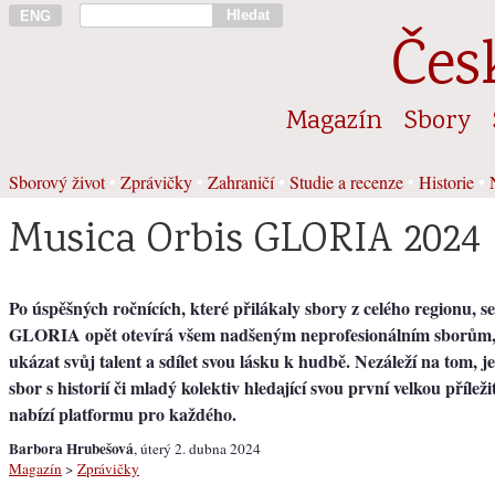
Hledat
ENG
Čes
Magazín
Sbory
Sborový život
•
Zprávičky
•
Zahraničí
•
Studie a recenze
•
Historie
•
Musica Orbis GLORIA 2024
Po úspěšných ročnících, které přilákaly sbory z celého regionu, 
GLORIA opět otevírá všem nadšeným neprofesionálním sborům, 
ukázat svůj talent a sdílet svou lásku k hudbě. Nezáleží na tom, je
sbor s historií či mladý kolektiv hledající svou první velkou příležit
nabízí platformu pro každého.
Barbora Hrubešová
, úterý 2. dubna 2024
Magazín
>
Zprávičky