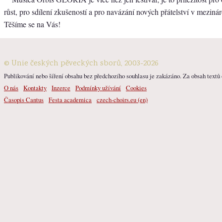
růst, pro sdílení zkušeností a pro navázání nových přátelství v mezin
Těšíme se na Vás!
© Unie českých pěveckých sborů, 2003-2026
Publikování nebo šíření obsahu bez předchozího souhlasu je zakázáno. Za obsah textů o
O nás
Kontakty
Inzerce
Podmínky užívání
Cookies
Časopis Cantus
Festa academica
czech-choirs.eu (en)