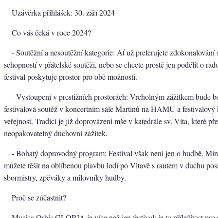
Uzávěrka přihlášek: 30. září 2024
Co vás čeká v roce 2024?
- Soutěžní a nesoutěžní kategorie: Ať už preferujete zdokonalován
schopností v přátelské soutěži, nebo se chcete prostě jen podělit o rad
festival poskytuje prostor pro obě možnosti.
- Vystoupení v prestižních prostorách: Vrcholným zážitkem bude b
festivalová soutěž v koncertním sále Martinů na HAMU a festivalový 
veřejnost. Tradicí je již doprovázení mše v katedrále sv. Víta, které př
neopakovatelný duchovní zážitek.
- Bohatý doprovodný program: Festival však není jen o hudbě. Mi
můžete těšit na oblíbenou plavbu lodí po Vltavě s rautem v duchu pos
sbormistry, zpěváky a milovníky hudby.
Proč se zúčastnit?
Musica Orbis GLORIA je více než jen festival; je to příležitost pro