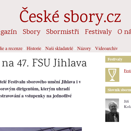
České sbory.cz
gazín
Sbory
Sbormistři
Festivaly
O n
ie a recenze
•
Historie
•
Naši skladatelé
•
Názory
•
Videoarchiv
 na 47. FSU Jihlava
Festivaly
Fest
lé Festivalu sborového umění Jihlava i v
borovým dirigentům, kterým uhradí
Slovník sborm
, stravování a vstupenky na jednotlivé
Jiří
Kol