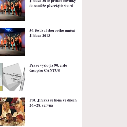
Jihlava 2015 přináší novinky
do soutěže pěveckých sborů
56. festival sborového umění
Jihlava 2013
Právě vyšlo již 90. číslo
časopisu CANTUS
FSU Jihlava se koná ve dnech
26.–28. června