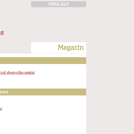
PŘIHLÁSIT
ás
Magazín
ival sborového umění
istrů
ář