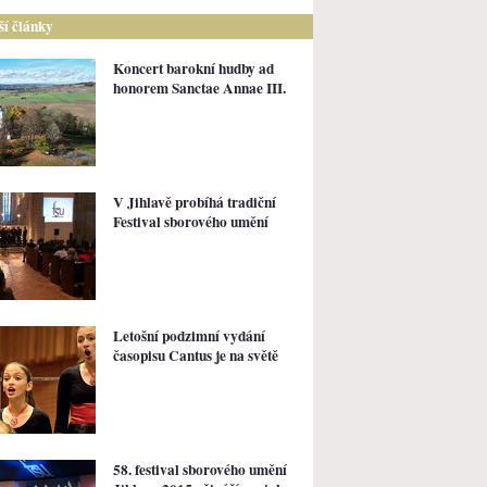
lší články
Koncert barokní hudby ad
honorem Sanctae Annae III.
V Jihlavě probíhá tradiční
Festival sborového umění
Letošní podzimní vydání
časopisu Cantus je na světě
58. festival sborového umění