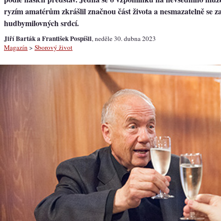
ryzím amatérům zkrášlil značnou část života a nesmazatelně se 
hudbymilovných srdcí.
Jiří Barták a František Pospíšil
, neděle 30. dubna 2023
Magazín
>
Sborový život