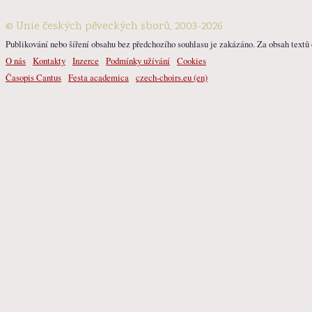
© Unie českých pěveckých sborů, 2003-2026
Publikování nebo šíření obsahu bez předchozího souhlasu je zakázáno. Za obsah textů o
O nás
Kontakty
Inzerce
Podmínky užívání
Cookies
Časopis Cantus
Festa academica
czech-choirs.eu (en)