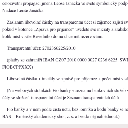
celoživotní propagaci jména Leoše Janáčka ve světě symbolicky podpo
Nadace Leoše Janáčka.
Zasláním libovolné částky na transparentní účet si zájemce zajistí sv
pokud v kolonce „Zpráva pro příjemce“ uvedete své iniciály a arabskou
kolik míst v sále Besedního domu chce mít rezervováno.
Transparentní účet: 2702366225/2010
(platby ze zahraničí IBAN CZ07 2010 0000 0027 0236 6225, SW
FIOBCPPXXX)
Libovolná částka + iniciály ve zprávě pro příjemce + počet míst v sá
(Na webových stránkách Fio banky v seznamu bankovních služeb
účty ve složce Transparentní účet je Seznam transparentních účtů
Fio banky a v něm podle čísla účtu, bez lomítka a kódu banky se n
BAS – Brněnský akademický sbor, z. s. a lze do něj nahlédnout.)