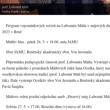
porf. Lubomír Mátl
Ondřej Staněk
/ ucps.cz
Program vzpomínkových večerů na Lubomíra Mátla v májových dne
2023 v Brně:
Mátlův hlas - pátek 26. 5. v 18.00, aula JAMU
Sbor JAMU, Brněnský akademický sbor, Vox Iuvenalis
Připomínka pedagogické činnosti prof. Lubomíra Mátla. Vystoupí
za řízení jednoho z posledních Mátlových žáků Jana Ocetka, který na
veselkovskou sborovou tradici (prof. Lubomír Mátl byl snad nejúspěš
žák). Dále vystoupí Ocetkův sbor Vox Iuvenalis a Brněnský akademic
Pavla Šnajdra.
Mátlovo velmi pozdní odpoledne aneb „Sborový mág Lubomír Mát
Sobota 27. 5. v 17.00, Besední dům (výstava od 16.00)