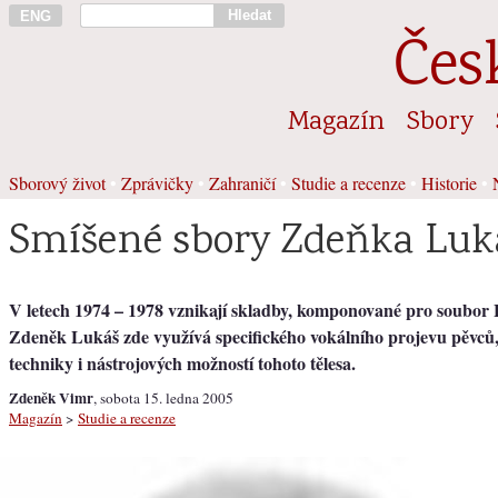
Hledat
ENG
Čes
Magazín
Sbory
Sborový život
•
Zprávičky
•
Zahraničí
•
Studie a recenze
•
Historie
•
Smíšené sbory Zdeňka Luk
V letech 1974 – 1978 vznikají skladby, komponované pro soubor 
Zdeněk Lukáš zde využívá specifického vokálního projevu pěvců, 
techniky i nástrojových možností tohoto tělesa.
Zdeněk Vimr
, sobota 15. ledna 2005
Magazín
>
Studie a recenze