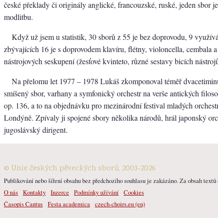
české překlady či originály anglické, francouzské, ruské, jeden sbor 
modlitbu.
Když už jsem u statistik, 30 sborů z 55 je bez doprovodu, 9 využívá
zbývajících 16 je s doprovodem klavíru, flétny, violoncella, cembala 
nástrojových seskupení (žesťové kvinteto, různé sestavy bicích nástrojů
Na přelomu let 1977 – 1978 Lukáš zkomponoval téměř dvacetiminu
smíšený sbor, varhany a symfonický orchestr na verše antických filoso
op. 136, a to na objednávku pro mezinárodní festival mladých orches
Londýně. Zpívaly ji spojené sbory několika národů, hrál japonský orche
jugoslávský dirigent.
© Unie českých pěveckých sborů, 2003-2026
Publikování nebo šíření obsahu bez předchozího souhlasu je zakázáno. Za obsah textů o
O nás
Kontakty
Inzerce
Podmínky užívání
Cookies
Časopis Cantus
Festa academica
czech-choirs.eu (en)