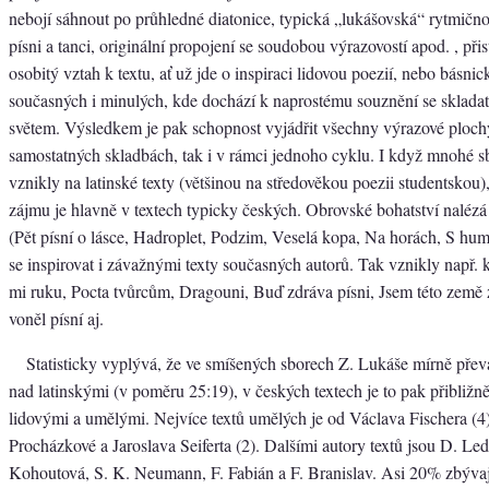
nebojí sáhnout po průhledné diatonice, typická „lukášovská“ rytmičnos
písni a tanci, originální propojení se soudobou výrazovostí apod. , při
osobitý vztah k textu, ať už jde o inspiraci lidovou poezií, nebo básni
současných i minulých, kde dochází k naprostému souznění se sklada
světem. Výsledkem je pak schopnost vyjádřit všechny výrazové ploch
samostatných skladbách, tak i v rámci jednoho cyklu. I když mnohé s
vznikly na latinské texty (většinou na středověkou poezii studentskou)
zájmu je hlavně v textech typicky českých. Obrovské bohatství nalézá 
(Pět písní o lásce, Hadroplet, Podzim, Veselá kopa, Na horách, S hum
se inspirovat i závažnými texty současných autorů. Tak vznikly např.
mi ruku, Pocta tvůrcům, Dragouni, Buď zdráva písni, Jsem této země 
voněl písní aj.
Statisticky vyplývá, že ve smíšených sborech Z. Lukáše mírně převa
nad latinskými (v poměru 25:19), v českých textech je to pak přibližně
lidovými a umělými. Nejvíce textů umělých je od Václava Fischera (4
Procházkové a Jaroslava Seiferta (2). Dalšími autory textů jsou D. Le
Kohoutová, S. K. Neumann, F. Fabián a F. Branislav. Asi 20% zbývají