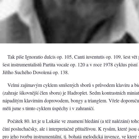
Tak píše Ignoratio dulcis op. 105, Canti iuventutis op. 109, šest vět
šest instrumentalistů Partita vocale op. 120 a v roce 1978 cyklus písní 
Jiřího Suchého Dovolená op. 138.
Velmi zajímavým cyklem smíšených sborů s průvodem klavíru a bic
(zahraje šikovnější člen sboru) je Hadroplet. Sedm kontrastních miniatu
nápaditým klavírním doprovodem, bongy a trianglem. Vřele doporučuj
měli jsme s tímto cyklem úspěchy i v zahraničí.
Počátek 80. let je u Lukáše ve znamení hledání (a též nalézání) toh
činí posluchačsky, ale i interpretačně přitažlivou. K rysům, které jsou c
pro jeho tvorbu instrumentální, tj. bohatá melodická invence, ve kter