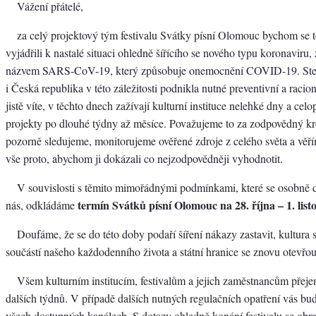
Vážení přátelé,
za celý projektový tým festivalu Svátky písní Olomouc bychom se t
vyjádřili k nastalé situaci ohledně šířícího se nového typu koronavir
názvem SARS-CoV-19, který způsobuje onemocnění COVID-19. Stejně
i Česká republika v této záležitosti podnikla nutné preventivní a racion
jistě víte, v těchto dnech zažívají kulturní instituce nelehké dny a celo
projekty po dlouhé týdny až měsíce. Považujeme to za zodpovědný kr
pozorně sledujeme, monitorujeme ověřené zdroje z celého světa a věří
vše proto, abychom ji dokázali co nejzodpovědněji vyhodnotit.
V souvislosti s těmito mimořádnými podmínkami, které se osobně 
termín Svátků písní Olomouc na 28. října – 1. lis
nás, odkládáme
Doufáme, že se do této doby podaří šíření nákazy zastavit, kultura 
součástí našeho každodenního života a státní hranice se znovu otevřou
Všem kulturním institucím, festivalům a jejich zaměstnancům přej
dalších týdnů. V případě dalších nutných regulačních opatření vás b
všech dostupných kanálech. S dotazy ohledně konání festivalu se obra