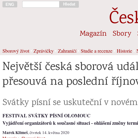
Hledat
ENG
Čes
Magazín
Sbory
Sborový život
•
Zprávičky
•
Zahraničí
•
Studie a recenze
•
Historie
•
Největší česká sborová udál
přesouvá na poslední říjno
Svátky písní se uskuteční v nové
FESTIVAL SVÁTKY PÍSNÍ OLOMOUC
Vyjádření organizátorů k současné situaci - ohlášení změny term
Marek Klimeš
, čtvrtek 14. května 2020
Magazín
>
Sborový život