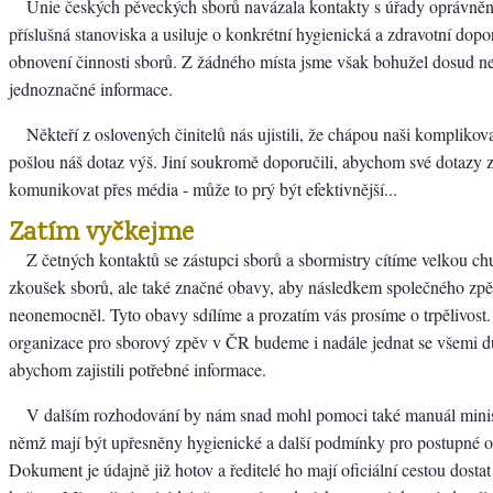
Unie českých pěveckých sborů navázala kontakty s úřady oprávně
příslušná stanoviska a usiluje o konkrétní hygienická a zdravotní dopo
obnovení činnosti sborů. Z žádného místa jsme však bohužel dosud ne
jednoznačné informace.
Někteří z oslovených činitelů nás ujistili, že chápou naši komplikov
pošlou náš dotaz výš. Jiní soukromě doporučili, abychom své dotazy z
komunikovat přes média - může to prý být efektivnější...
Zatím vyčkejme
Z četných kontaktů se zástupci sborů a sbormistry cítíme velkou ch
zkoušek sborů, ale také značné obavy, aby následkem společného zp
neonemocněl. Tyto obavy sdílíme a prozatím vás prosíme o trpělivost.
organizace pro sborový zpěv v ČR budeme i nadále jednat se všemi dů
abychom zajistili potřebné informace.
V dalším rozhodování by nám snad mohl pomoci také manuál minist
němž mají být upřesněny hygienické a další podmínky pro postupné o
Dokument je údajně již hotov a ředitelé ho mají oficiální cestou dostat