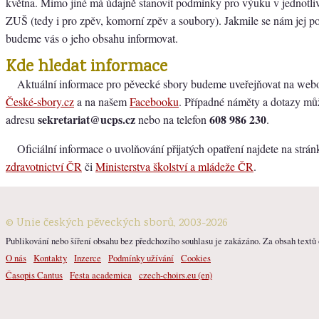
května. Mimo jiné má údajně stanovit podmínky pro výuku v jednotl
ZUŠ (tedy i pro zpěv, komorní zpěv a soubory). Jakmile se nám jej pod
budeme vás o jeho obsahu informovat.
Kde hledat informace
Aktuální informace pro pěvecké sbory budeme uveřejňovat na web
České-sbory.cz
a na našem
Facebooku
. Případné náměty a dotazy mů
sekretariat@ucps.cz
608 986 230
adresu
nebo na telefon
.
Oficiální informace o uvolňování přijatých opatření najdete na strá
zdravotnictví ČR
či
Ministerstva školství a mládeže ČR
.
© Unie českých pěveckých sborů, 2003-2026
Publikování nebo šíření obsahu bez předchozího souhlasu je zakázáno. Za obsah textů o
O nás
Kontakty
Inzerce
Podmínky užívání
Cookies
Časopis Cantus
Festa academica
czech-choirs.eu (en)