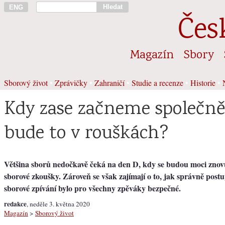
Hledat
ENG
Čes
Magazín
Sbory
Sborový život
•
Zprávičky
•
Zahraničí
•
Studie a recenze
•
Historie
•
Kdy zase začneme společně
bude to v rouškách?
Většina sborů nedočkavě čeká na den D, kdy se budou moci zno
sborové zkoušky. Zároveň se však zajímají o to, jak správně post
sborové zpívání bylo pro všechny zpěváky bezpečné.
redakce
, neděle 3. května 2020
Magazín
>
Sborový život