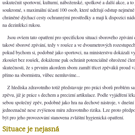
uskutečnit sportovní, kulturní, náboženské, spolkové a další akce, a to 
soukromé, s maximální účastí 100 osob, které udržují odstup nejméně 
chráněné dýchací cesty ochrannými prostředky a mají k dispozici ná
na dezinfekci rukou.
Jsou ovšem tato opatření pro specifickou situaci sborového zpívání
takové sborové zpívání, tedy v roušce a ve dvoumetrových rozestupec
pokud bychom si, podobně jako sportovci, na ministerstvu dokázali 
zkoušet bez roušek, dokážeme pak ochránit potenciálně ohrožené čle
skutečnosti, že s prvním akordem sboru zamíří třicet zpěváků proud 
přímo na sbormistra, vůbec nemluvíme...
Z hlediska zdravotního totiž představuje pro práci sborů problém sa
zpěvu, jíž je práce s dechem a precizní artikulace. Podle vyjádření lék
sebou společný zpěv, podobně jako hra na dechové nástroje, v dnešní 
jednoznačně nese zvýšenou míru zdravotního rizika. Lze proto předpo
být pro jeho provozování stanovena zvláštní hygienická opatření.
Situace je nejasná