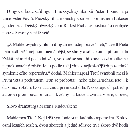
Dirigovat bude šéfdirigent Pražských symfoniků Pietari Inkinen a p
ujme Ester Pavlů. Pražský filharmonický sbor se sbormistrem Lukáše
gaudentes a Dětský pěvecký sbor Radost Praha se postarají o neobyče
nebeské zvony v páté větě.
„Z Mahlerových symfonií diriguji nejraději právě Třetí,“ uvedl Pieta
nejrozsáhlejší, nejmonumentálnější, se sbory a sólistkou, a přitom ta 
Zvlášť mám rád poslední větu, ve které se snoubí krása se zármutkem a
nepřekonatelný závěr. Je to podle mě jedna z nejkrásnějších posledníc
symfonického repertoáru,“ dodal. Mahler napsal Třetí symfonii mezi l
První věta s podtitulem „Pan se probouzí“ nebo také „Přichází léto“, k
delší než ostatní, tvoří ucelenou první část díla. Následujících pět vět 
autorovi promlouvá příroda – květiny na louce a zvířata v lese, člověk,
Slovo dramaturga Martina Rudovského
Mahlerova Třetí. Nejdelší symfonie standardního repertoáru. Kolos o
osmi lesních rozích, dvou sborech a jedné sólistce trvá skoro dvě hodi