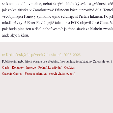
se k tomuto dílu vracíme, neboť skrývá „hluboký svět“ a „věčnost, věč
jak zpívá altistka v Zarathuštrově Půlnoční básni uprostřed díla. Tento
všeobjímající Panovy symfonie ujme šéfdirigent Pietari Inkinen. Po je
mladá pěvkyně Ester Pavlů, jejíž talent pro FOK objevil José Cura. 
pak bude plná žen a dětí, neboť vesmír je třeba slavit za hlaholu zvonů
andělských kůrů.
© Unie českých pěveckých sborů, 2003-2026
Publikování nebo šíření obsahu bez předchozího souhlasu je zakázáno. Za obsah textů o
O nás
Kontakty
Inzerce
Podmínky užívání
Cookies
Časopis Cantus
Festa academica
czech-choirs.eu (en)