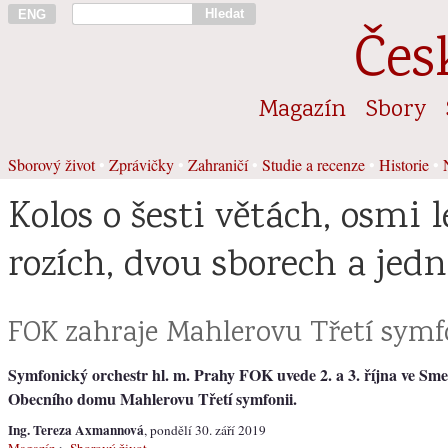
Hledat
ENG
Čes
Magazín
Sbory
Sborový život
•
Zprávičky
•
Zahraničí
•
Studie a recenze
•
Historie
•
Kolos o šesti větách, osmi 
rozích, dvou sborech a jedn
FOK zahraje Mahlerovu Třetí symf
Symfonický orchestr hl. m. Prahy FOK uvede 2. a 3. října ve Sme
Obecního domu Mahlerovu Třetí symfonii.
Ing. Tereza Axmannová
, pondělí 30. září 2019
Magazín
>
Sborový život