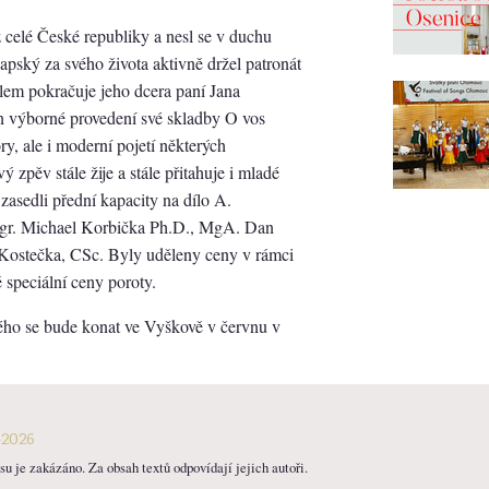
z celé České republiky a nesl se v duchu
apský za svého života aktivně držel patronát
lem pokračuje jeho dcera paní Jana
n výborné provedení své skladby O vos
y, ale i moderní pojetí některých
 zpěv stále žije a stále přitahuje i mladé
zasedli přední kapacity na dílo A.
Mgr. Michael Korbička Ph.D., MgA. Dan
 Kostečka, CSc. Byly uděleny ceny v rámci
 speciální ceny poroty.
ého se bude konat ve Vyškově v červnu v
-2026
u je zakázáno. Za obsah textů odpovídají jejich autoři.