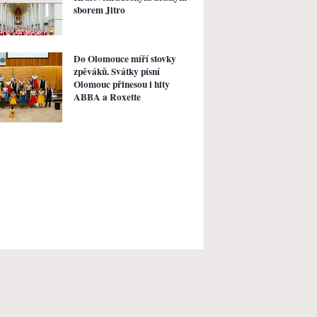
sborem Jitro
Do Olomouce míří stovky
zpěváků. Svátky písní
Olomouc přinesou i hity
ABBA a Roxette