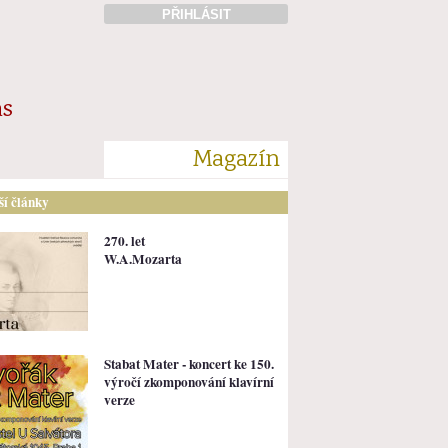
PŘIHLÁSIT
ás
Magazín
lší články
270. let
W.A.Mozarta
Stabat Mater - koncert ke 150.
výročí zkomponování klavírní
verze