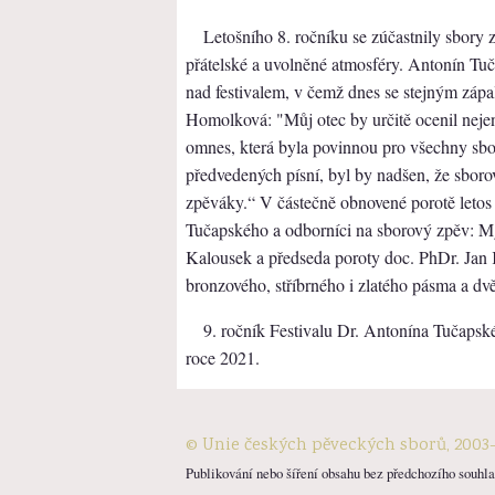
Letošního 8. ročníku se zúčastnily sbory 
přátelské a uvolněné atmosféry. Antonín Tuč
nad festivalem, v čemž dnes se stejným zápa
Homolková: "Můj otec by určitě ocenil neje
omnes, která byla povinnou pro všechny sbor
předvedených písní, byl by nadšen, že sborový
zpěváky.“ V částečně obnovené porotě letos 
Tučapského a odborníci na sborový zpěv: 
Kalousek a předseda poroty doc. PhDr. Jan
bronzového, stříbrného i zlatého pásma a dvě
9. ročník Festivalu Dr. Antonína Tučapsk
roce 2021.
© Unie českých pěveckých sborů, 2003
Publikování nebo šíření obsahu bez předchozího souhlas