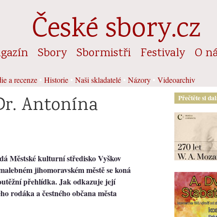
České sbory.cz
gazín
Sbory
Sbormistři
Festivaly
O n
ie a recenze
•
Historie
•
Naši skladatelé
•
Názory
•
Videoarchiv
 Dr. Antonína
Přečtěte si da
dá Městské kulturní středisko Vyškov
V malebném jihomoravském městě se koná
utěžní přehlídka. Jak odkazuje její
ho rodáka a čestného občana města