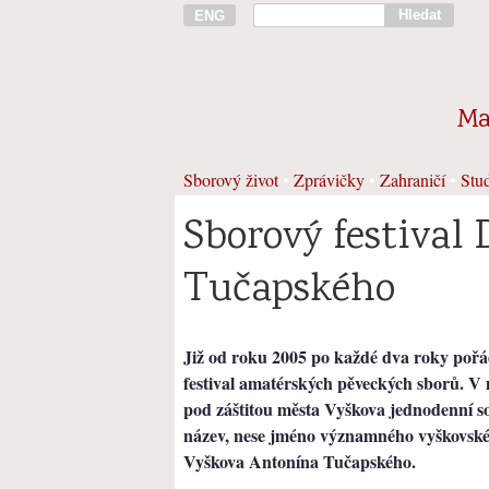
Hledat
ENG
Ma
Sborový život
•
Zprávičky
•
Zahraničí
•
Stud
Sborový festival
Tučapského
Již od roku 2005 po každé dva roky pořá
festival amatérských pěveckých sborů. 
pod záštitou města Vyškova jednodenní so
název, nese jméno významného vyškovské
Vyškova Antonína Tučapského.