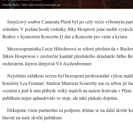
Martin Juha
/ http://prochazkyumenim.cz/
Smyčcový soubor Camerata Plzeň byl po celý večer výborným par
sólistům. V podání hostů violistky Jitky Hosprové jsme mohli vysle
Brabce v kytarovém Koncertu D dur a Koncertu pro violu a kytaru.
Mezzosopranistka Lucie Hilscherová se sólově představila v Bachově
Jitkou Hosprovou v závěrečné kantátě plzeňského skladatele Jiřího B
orchestrem, kterou dirigoval Vít Aschenbrenner.
Největším zážitkem večera byl bezesporu profesionální výkon malé
houslisty Lea Gennari. Student Maurizia Sciarretty má za sebou již ř
ocenění a jistě k nim přibyde velký úspěch na našem festivalu v Plzni
publikum nejen aplaudovalo ve stoje, ale také plakalo dojetím.
Děkujeme všem partnerům za podporu, těšíme se na další skvělé kon
hlavně na naše skvělé publikum