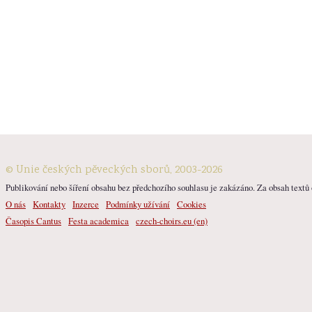
© Unie českých pěveckých sborů, 2003-2026
Publikování nebo šíření obsahu bez předchozího souhlasu je zakázáno. Za obsah textů o
O nás
Kontakty
Inzerce
Podmínky užívání
Cookies
Časopis Cantus
Festa academica
czech-choirs.eu (en)