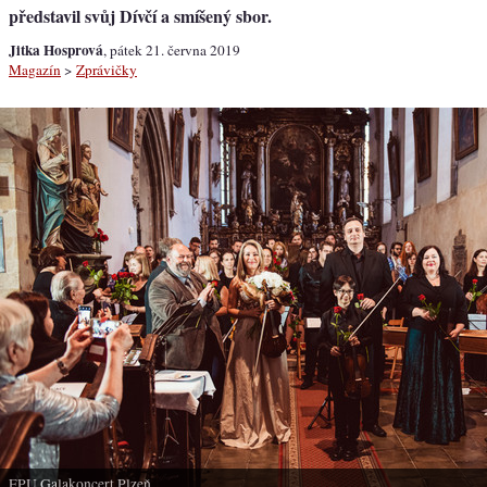
představil svůj Dívčí a smíšený sbor.
Jitka Hosprová
, pátek 21. června 2019
Magazín
>
Zprávičky
FPU Galakoncert Plzeň