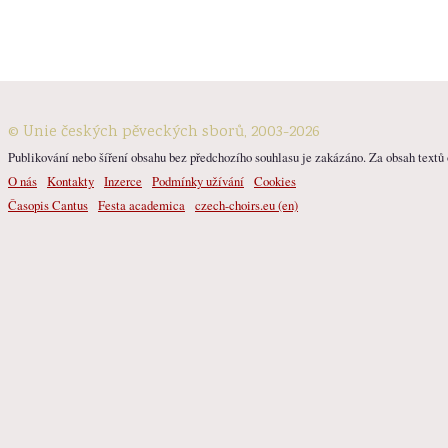
© Unie českých pěveckých sborů, 2003-2026
Publikování nebo šíření obsahu bez předchozího souhlasu je zakázáno. Za obsah textů o
O nás
Kontakty
Inzerce
Podmínky užívání
Cookies
Časopis Cantus
Festa academica
czech-choirs.eu (en)