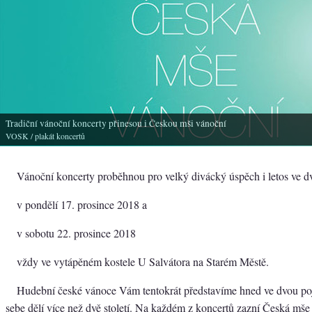
Tradiční vánoční koncerty přinesou i Českou mši vánoční
VOSK
/ plakát koncertů
Vánoční koncerty proběhnou pro velký divácký úspěch i letos ve d
v pondělí 17. prosince 2018 a
v sobotu 22. prosince 2018
vždy ve vytápěném kostele U Salvátora na Starém Městě.
Hudební české vánoce Vám tentokrát představíme hned ve dvou poj
sebe dělí více než dvě století. Na každém z koncertů zazní Česká mš