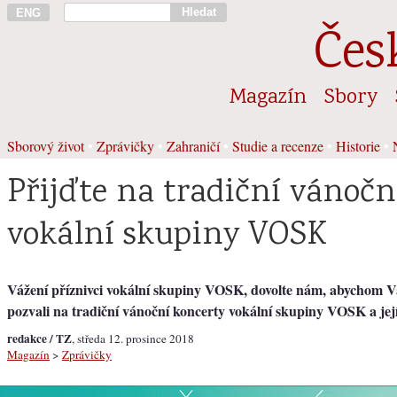
Hledat
ENG
Čes
Magazín
Sbory
Sborový život
•
Zprávičky
•
Zahraničí
•
Studie a recenze
•
Historie
•
Přijďte na tradiční vánočn
vokální skupiny VOSK
Vážení příznivci vokální skupiny VOSK, dovolte nám, abychom Vá
pozvali na tradiční vánoční koncerty vokální skupiny VOSK a jej
redakce / TZ
, středa 12. prosince 2018
Magazín
>
Zprávičky