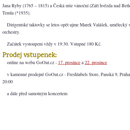
Jana Ryby (1765 – 1815) a Česká mše vánoční (Září hvězda nad Betl
Temla (*1935).
Dirigentské taktovky se letos opět ujme Marek Valášek, umělecký 
orchestry.
Začátek vystoupení vždy v 19:30. Vstupné 180 Kč.
Prodej vstupenek:
online na webu GoOut.cz -
17. prosince
a
22. prosince
v kamenné prodejně GoOut.cz - Freshlabels Store, Panská 9, Praha
20:00
a dále před samotným koncertem