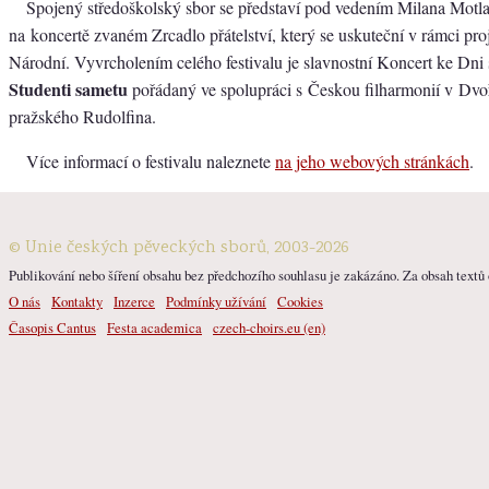
Spojený středoškolský sbor se představí pod vedením Milana Motla
na koncertě zvaném Zrcadlo přátelství, který se uskuteční v rámci pr
Národní. Vyvrcholením celého festivalu je slavnostní Koncert ke Dni 
Studenti sametu
pořádaný ve spolupráci s Českou filharmonií v Dvoř
pražského Rudolfina.
Více informací o festivalu naleznete
na jeho webových stránkách
.
© Unie českých pěveckých sborů, 2003-2026
Publikování nebo šíření obsahu bez předchozího souhlasu je zakázáno. Za obsah textů o
O nás
Kontakty
Inzerce
Podmínky užívání
Cookies
Časopis Cantus
Festa academica
czech-choirs.eu (en)