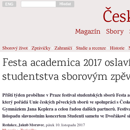
Hledat
ENG
Čes
Magazín
Sbory
Sborový život
•
Zprávičky
•
Zahraničí
•
Studie a recenze
•
Historie
•
Festa academica 2017 oslav
studentstva sborovým zpě
Příští týden proběhne v Praze festival studentských sborů Festa 
který pořádá Unie českých pěveckých sborů ve spolupráci s Česko
Gymnáziem Jana Keplera a celou řadou dalších partnerů. Festiva
listopadu slavnostním koncertem Studenti sametu ve Dvořákově sí
Redakce, Jakub Moravec
, pátek 10. listopadu 2017
Magazín
>
Zprávičky