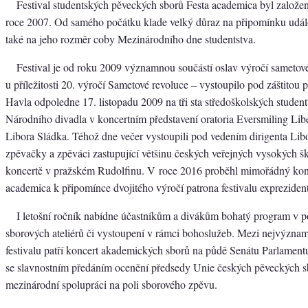
Festival studentských pěveckých sborů Festa academica byl založen
roce 2007. Od samého počátku klade velký důraz na připomínku událos
také na jeho rozměr coby Mezinárodního dne studentstva.
Festival je od roku 2009 významnou součástí oslav výročí sametov
u příležitosti 20. výročí Sametové revoluce – vystoupilo pod záštitou 
Havla odpoledne 17. listopadu 2009 na tři sta středoškolských student
Národního divadla v koncertním představení oratoria Eversmiling Li
Libora Sládka. Téhož dne večer vystoupili pod vedením dirigenta Lib
zpěvačky a zpěváci zastupující většinu českých veřejných vysokých š
koncertě v pražském Rudolfinu. V roce 2016 proběhl mimořádný kon
academica k připomínce dvojitého výročí patrona festivalu expreziden
I letošní ročník nabídne účastníkům a divákům bohatý program v 
sborových ateliérů či vystoupení v rámci bohoslužeb. Mezi nejvýznamn
festivalu patří koncert akademických sborů na půdě Senátu Parlament
se slavnostním předáním ocenění předsedy Unie českých pěveckých s
mezinárodní spolupráci na poli sborového zpěvu.